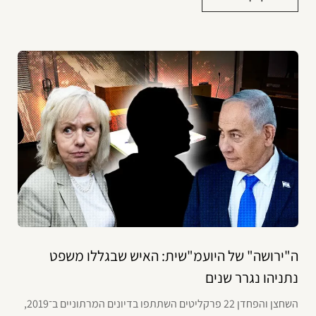
ה"ירושה" של היועמ"שית: האיש שבגללו משפט
נתניהו נגרר שנים
השחצן והפחדן 22 פרקליטים השתתפו בדיונים המרתוניים ב־2019,