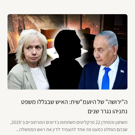
ה"ירושה" של היועמ"שית: האיש שבגללו משפט
נתניהו נגרר שנים
השחצן והפחדן 22 פרקליטים השתתפו בדיונים המרתוניים ב־2019,
שבהם הוחלט כמעט פה אחד להעמיד לדין את ראש הממשלה...