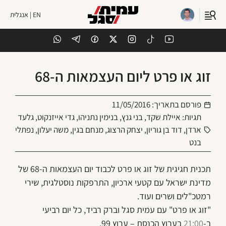
EN | אנגלית
זוג או פרט ליום העצמאות ה-68
פורסם בתאריך:
11/05/2016
תגיות:
איילת שקד
,
בני גנץ
,
בנימין נתניהו
,
גדי אייזנקוט
,
גלעד
ארדן
,
דוד בן גוריון
,
יצחק הרצוג
,
מנחם בגין
,
משה יעלון
,
נפתלי
בנט
תכנית חגיגית של זוג או פרט לכבוד יום העצמאות ה-68 של
מדינת ישראל עם קטעי ארכיון, התרפקות נוסטלגית, שירי
רמטכ"לים ושרים ועוד.
"זוג או פרט" עם עמית סגל וברק רביד, כל יום רביעי
ב-
21:00
בערוץ הכנסת – ערוץ 99.