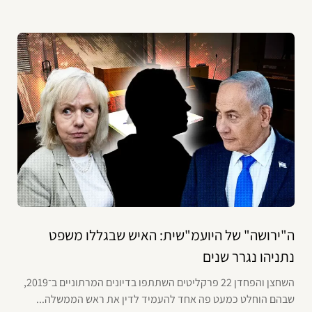
ה"ירושה" של היועמ"שית: האיש שבגללו משפט
נתניהו נגרר שנים
השחצן והפחדן 22 פרקליטים השתתפו בדיונים המרתוניים ב־2019,
שבהם הוחלט כמעט פה אחד להעמיד לדין את ראש הממשלה...