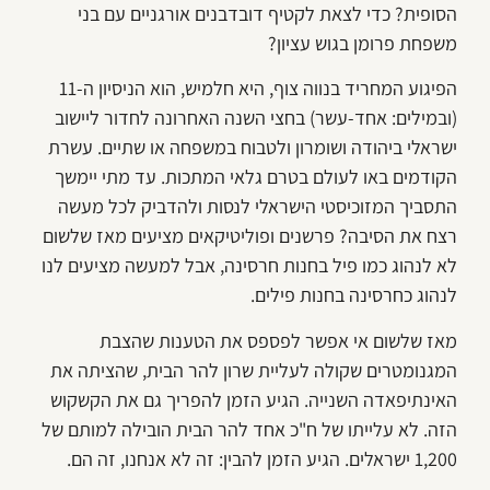
הסופית? כדי לצאת לקטיף דובדבנים אורגניים עם בני
משפחת פרומן בגוש עציון?
הפיגוע המחריד בנווה צוף, היא חלמיש, הוא הניסיון ה-11
(ובמילים: אחד-עשר) בחצי השנה האחרונה לחדור ליישוב
ישראלי ביהודה ושומרון ולטבוח במשפחה או שתיים. עשרת
הקודמים באו לעולם בטרם גלאי המתכות. עד מתי יימשך
התסביך המזוכיסטי הישראלי לנסות ולהדביק לכל מעשה
רצח את הסיבה? פרשנים ופוליטיקאים מציעים מאז שלשום
לא לנהוג כמו פיל בחנות חרסינה, אבל למעשה מציעים לנו
לנהוג כחרסינה בחנות פילים.
מאז שלשום אי אפשר לפספס את הטענות שהצבת
המגנומטרים שקולה לעליית שרון להר הבית, שהציתה את
האינתיפאדה השנייה. הגיע הזמן להפריך גם את הקשקוש
הזה. לא עלייתו של ח"כ אחד להר הבית הובילה למותם של
1,200 ישראלים. הגיע הזמן להבין: זה לא אנחנו, זה הם.