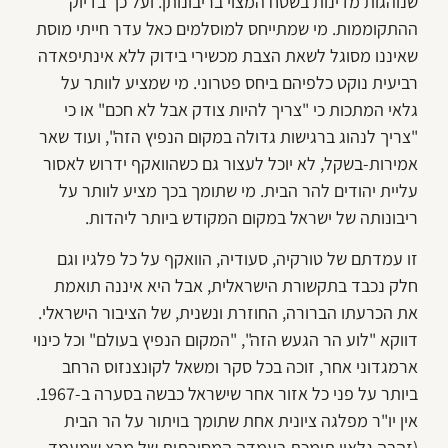
שנוהגות מדינות בשטח המצוי בריבונותן. ועל כך בדיוק
ההתקוממות. מי שמתייחס למוסלמים כאל עדר חייתי מוסת
שאיננו מסוגל לשאת הצבת מכשירי בידוק ללא אינתיפאדה
רביעית נוקט כלפיהם ביחס פטרוני. מי שמציע לוותר על
גלאי המתכות כי "צריך להיות צודק אבל לא חכם" או כי
"צריך לנהוג ברגישות גדולה במקום הנפיץ הזה", ועוד שאר
אמירות-בשקל, לא יוכל לעצור גם כשהוואקף ידרוש לאסור
עליית יהודים להר הבית. מי שתומך בכך מציע לוותר על
ריבונותה של ישראל במקום המקודש ביותר ליהדות.
זו עמדתם של טורקיה, סעודיה, הוואקף על כל פלגיו וגם
חלק נכבד בתקשורת הישראלית, אבל היא איננה תואמת
את הכרעתו הברורה, החוזרת ונשנית, של הציבור הישראלי.
דווקא "לוע הר הגעש הזה", "המקום הנפיץ בעולם" וכל כינוי
ארמגדוני אחר, זוכה בכל סקר ומשאל לקונצנזוס הרחב
ביותר על פני כל אזור אחר שישראל כבשה בסערה ב-1967.
אין יו"ר מפלגה ציונית אחת שתומך בויתור על הר הבית
(זהבה גלאון תומכת בעמדה המסורתית של מרצ שמעמד