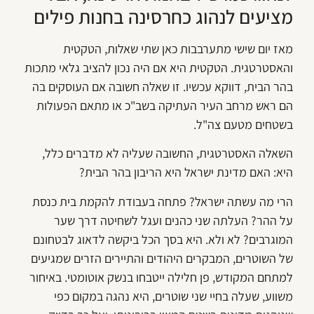
מציעים לנהוג כחרסינה בחנות פילים
מאז יום שישי מתערבבות כאן שתי שאלות, הטקטית
והאסטרטגית. הטקטית היא אם היה נכון להציב גלאי מתכות
בהר הבית, דווקא עכשיו. זו שאלה חשובה אם העוסקים בה
הם ראש מרחב העיר העתיקה בשב"כ או מתאם הפעולות
בשטחים מטעם צה"ל.
השאלה האסטרטגית, החשובה שעליה לא מדברים כלל,
היא: האם מדינת ישראל היא הריבון בהר הבית?
הרי מה עשתה ישראל? פתחה בעבודת להקמת בית כנסת
על ההר? העלתה שני כהנים ועגל לשחיטה דרך שער
המוגרבים? לא ולא. היא בסך הכל ביקשה לדאוג לבטחונם
של השוטרים, המבקרים היהודים והתיירים הזרים שמגיעים
למתחם המקודש, פן חלילה ייטבחו בנשק אוטומטי. באיחור
משווע, שעלה בחיי שני שוטרים, היא נהגה במקום כפי