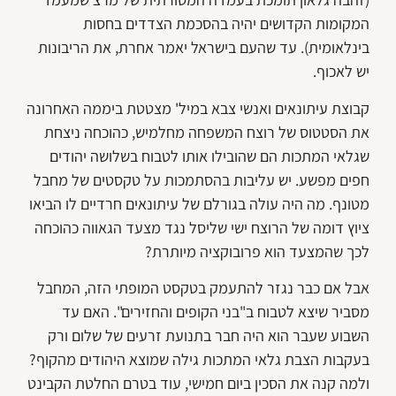
המקומות הקדושים יהיה בהסכמת הצדדים בחסות
בינלאומית). עד שהעם בישראל יאמר אחרת, את הריבונות
יש לאכוף.
קבוצת עיתונאים ואנשי צבא במיל' מצטטת ביממה האחרונה
את הסטטוס של רוצח המשפחה מחלמיש, כהוכחה ניצחת
שגלאי המתכות הם שהובילו אותו לטבוח בשלושה יהודים
חפים מפשע. יש עליבות בהסתמכות על טקסטים של מחבל
מטונף. מה היה עולה בגורלם של עיתונאים חרדיים לו הביאו
ציוץ דומה של הרוצח ישי שליסל נגד מצעד הגאווה כהוכחה
לכך שהמצעד הוא פרובוקציה מיותרת?
אבל אם כבר נגזר להתעמק בטקסט המופתי הזה, המחבל
מסביר שיצא לטבוח ב"בני הקופים והחזירים". האם עד
השבוע שעבר הוא היה חבר בתנועת זרעים של שלום ורק
בעקבות הצבת גלאי המתכות גילה שמוצא היהודים מהקוף?
ולמה קנה את הסכין ביום חמישי, עוד בטרם החלטת הקבינט