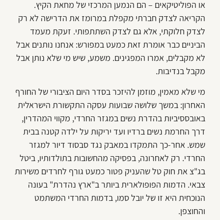
או הפוליטיקאים – הם הנמען המרכזי של מחאת הקיץ.
הקריאה לצדק חברתי מקפלת במרומז את הדרישה לא רק
לצדק חלוקתי, אלא גם לצדק השתתפותי. זעקת מעמד
הביניים כבר אומרת זאת כמעט במפורש: אנחנו נותנים אבל
לא מקבלים, אמרו המפגינים. משמע, שיש מי שלא נותן אבל
מקבל בנדיבות.
מי שלא מאמין, מוזמן להיזכר בסדר היום הציבורי של החורף
האחרון: במשך שלושה שבועות עסקה התקשורת הישראלית
באובססיביות בהדרת נשים במגזר החרדי, מקווי המהדרין,
דרך החרמת נשים ברדיו ועד יריקות על ילדה קטנה בבית
שמש. אחר-כך התמקדו במאבק נגד סבסוד דיור למגזר
החרדי. רק לאחרונה, בפסיקה מהחשובות בתולדותיו, ביטל
בג"צ את חוק טל שהעניק פטור כמעט גורף לחרדים משירות
צבאי. הדמות הפופולארית ביותר ב"ארץ נהדרת" בעונה
הנוכחית היא זו של יובל סמו, בדמות החרדי המשתמט
והחוצפן.