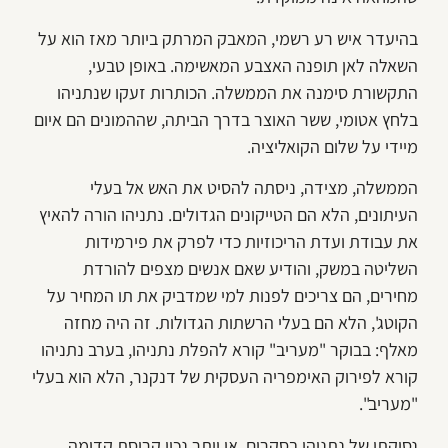
בהיעדר איש רע רשמי, המאבק המרתק ביותר מאז הוא על
השאלה לאן תופנה האצבע המאשימה. באופן טבעי,
התקשורת סימנה את הממשלה. הכותרות זעקו שנתניהו
בלחץ אטומי, ששר האוצר בדרך הביתה, שההמונים הם איום
מיידי על שלום הקואליציה.
הממשלה, מצידה, ניסתה להסיט את האש אל בעלי
העיתונים, הלא הם הטייקונים הגדולים. נתניהו הורה להאיץ
את עבודת ועדת הריכוזיות כדי לפרק את פירמידות
השליטה במשק, והודיע שאם אנשים מצפים להורדת
מחירים, הם צריכים לפנות למי שמדביק את תו המחיר על
הקוטג', הלא הם בעלי הרשתות הגדולות. זה היה מחזה
מאלף: בבוקר "מעריב" קורא להפלת נתניהו, בערב נתניהו
קורא לפירוק האימפריה העסקית של דנקנר, הלא הוא בעלי
"מעריב".
נסיקתו של נתניהו בסקרים, או יותר נכון קריסת קדימה,