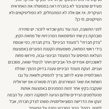
מעידים שהציבור לא בהכרח ראה בממשלה את האחראית
העיקרית. אז אם אלה לא המתנחלים, לא הפוליטיקאים ולא
הטייקונים, מי כן?
לפני התשובה, הנה עוד נתון שכדאי לזכור: יש סתירה
מובהקת בין שתי הסיסמאות המרכזיות של מחאת הקיץ,
"צדק חברתי" ו"מעמד הביניים". צדק חברתי, כפי שנוסח
בידי ראשי המחאה, משמעותו הקטנת הפערים באמצעות
העלאת המיסים על המעמד הבינוני-גבוה, פירושו פחות
לאשכנזים-אמידים-תל-אביביים ויותר לניצולי שואה, מסכנים
ועניים. זעקת מעמד הביניים טענה בדיוק ההפך: שפלח
האוכלוסייה שיצא לרחוב צריך להפסיק ולשאת על גבו
השחוח את שאר העשירונים. חברת סטארט-אפ ישראלית
שעקבה בקיץ אחר זהות המפגינים באמצעות אותות
מהטלפונים הניידים שלהם הגיעה למסקנה דומה. על הבמה
זעקו את הדרישה הסוציאליסטית-משהו לצדק חברתי, אבל
למטה, בקהל, הרוב המכריע נמנה על המעמד