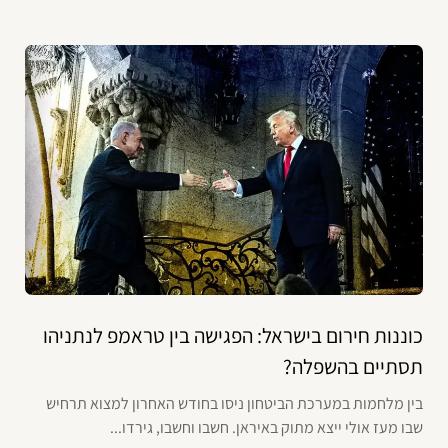
כוננות חירום בישראל: הפגישה בין טראמפ לנתניהו
תסתיים בהשפלה?
בין מלחמות במערכת הביטחון ניסו בחודש האחרון למצוא תרחיש
שבו מעז אולי ייצא מתוק באיראן. חשבו וחשבו, גירדו...