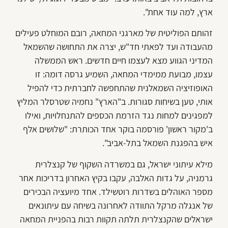
ארץ, למה עוד אחת".
זהותם הפוליטית של מארגני המחאה, רובם המוחלט פעילים
מהעבודה ועד לפאתי חד"ש, יצרה את התחושה שהשמאל
המדיני הגווע מצא לעצמו חיים חדשים. ראש הממשלה
עצמו, מבועת ממימדי המחאה, השמיע גרסה דומה: זו
האופוזיציה השמאלנית שהתחפשה לחברתית כדי להפיל
אותי, טען בשיחות סגורות. ב"הארץ" נחמיה שטרסלר המליץ
למפגינים למחות נגד הזרמת הכספים להתנחלויות, ואילו
ב'מקור ראשון' פורסמה בוקר אחד הכותרת: "שלושים אלף
איש בהפגנת השמאל בתל-אביב".
מילא עיתוני ישראל, גם במשרדה השקוף של קנצלרית
גרמניה, על גדות האלבה, עקבו בקיץ האחרון בדריכות אחר
מספר האוהלים בשדרות רוטשילד. אחד מיועציה הבכירים
של אנגלה מרקל התוודה לאחרונה בשיחה עם עיתונאים
ישראלים שהקנצלרית תלתה תקוות רבות בהפניית המחאה