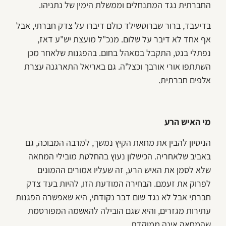
החברתית נגד המתנחלים וממשלת הימין של נתניהו.
בדיעבד, ברור שברוטשילד כולם דיברו על צדק חברתי, אבל
אף אחד לא דיבר על שלום. מנכ"ל מועצת יש"ע דאז,
נפתלי בנט, התקבל במאהל בחום. בהפגנות שלאחר מכן
השתתפו אורי אורבך וכצל'ה. גם באריאל התארגנה עצרת
אלפים חברתית.
מי האיש הרע
הניסיון להבין את מחאת הקיץ נמשך, למרבה המבוכה, גם
באביב שלאחריה. הכישלון נעוץ בהחלטת מובילי המחאה
שלא לסמן את האיש הרע, זה שעליו אמורים ההמונים
לפרוק את זעמם. הבחירה המודעת הזו, להיות בעד צדק
חברתי אבל לא נגד שום דבר נקודתי, היא שאפשרה הפגנות
עתירות מגזרים, והיא שגם הובילה להאשמה המפורסמת
שהמחאה אינה ממוקדת.