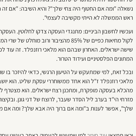
נשאלה "ומה אם החטוף היה צחי שלך"? והיא השיבה: "אם זה הי
ראש הממשלה לא הייתי מקשיבה לעצמי".
ועכשיו לחשבון הביניים: מתנגדי העסקה צדקו לחלוטין. העס
לקול מחיאות כפיים של 85% מהציבור ורוב מ
שישה ישראלים. האחרון שבהם הוא מלאכי רוזנפלד. זה עוד ל
המתונים הפלסטיניים ועידוד הטרור.
ובכל זאת, למי שמתעקש על הטיעון הרגשי, כדאי להיזכר בו ש
מלאכי רוזנפלד ז"ל הוא אחד ממשוחררי עסקת שליט. הוא יושב
מהכלא בעסקה מופקרת, ומתכנן רצח ישראלים. הוא מצטרף לרוצ
מזרחי הי"ד בערב ליל הסדר שעבר, לרוצח של דני גונן. ובקיצור
שלך", אפשר לענות ב"ומה אם ברוך היה אבא שלך? ומה אם מלאכ
וכאן תמצאו
עוד חומר
למי שמעוניין להעמיק באתר בענייני עסק