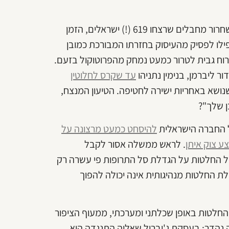
כשבליל סתיו קריר באוקטובר 2011 התכנסה הממשלה לדון בשחרור מחבלים שרצחו 619 (!) ישראלים, הזמן
לו לפסיק מהעיסוק בחזרתו המבורכת כמובן
רוח גבית לטרור כמעט נמחק מהפרוטוקול בזעם.
ר ליברמן, בנימין נתניהו
עד שקרס לחלוטין
שנושא באחריות ישירה לחטיפה. הטיעון המנצח,
ן שלך"?
של החברה הישראלית
להיסחט כמעט מרצונה על
 צוק איתן
. לראש ממשלה אסור לקבל
בל החלטות על הגדלת סל התרופות פי עשרה רק
ת החלטות מנהיגותית אינה יכולה להפוך
החלטות באופן שכלתני ומערכתי, ממעוף הציפור
ה נהדר: בעסקת ג'יבריל שאליה התנגדה היא