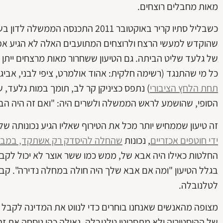
מאות מחבלים רוצחים.
שהוקדש למעשי הרצח ולרוצחים המתועבים האלה לא הגיע אפי
של גלעד שליט הביתה. גם הטיעון ששחרור מאות מרצחים ייתן 
כל מי שהתנגד (רשימה חלקית: אהוד אולמרט, ציפי לבני, אביגדו
תחת הלחץ הציבורי
) נתפס כציניקן קר לב, תומך במות גלעד, 
הסופי, שהושמע לראש הממשלה ולשרים היה: "ואם זה היה הב
זה טיעון שממחיש יותר מכל את הטירוף שאליו הגיע נכונותה 
ידי חוטפים אכזריים
, נכונות
שהחלה להיסדק רק אשתקד, במבצע
החלטות כאילו היה אבא של, ממש כמו ששר אוצר לא יכול לק
בגלל הטיעון "ומה אם אבא שלך היה חולה במחלה נדירה". קבל
לטלנובלה.
מצופה מהאנשים שאנחנו בוחרים כדי לנווט את המדינה לקבל 
של ההיסטוריה ולא מתסריטי טלנובלה. גאולה כהן ניסחה את ז