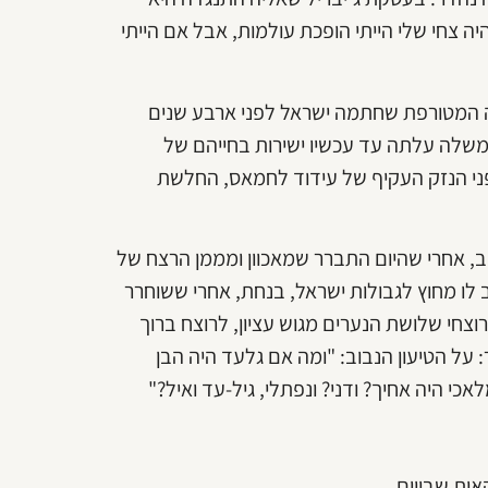
ה צחי שלי הייתי הופכת עולמות, אבל אם הייתי
קה המטורפת שחתמה ישראל לפני ארבע שנים
וחלט של שרי הממשלה עלתה עד עכשיו ישירות בחייהם של
פני הנזק העקיף של עידוד לחמאס, החלשת
וב, אחרי שהיום התברר שמאכוון ומממן הרצח של
 לו מחוץ לגבולות ישראל, בנחת, אחרי ששוחרר
חי שלושת הנערים מגוש עציון, לרוצח ברוך
: על הטיעון הנבוב: "ומה אם גלעד היה הבן
י היה אחיך? ודני? ונפתלי, גיל-עד ואיל?"
אות שבויים.