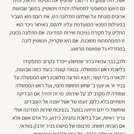
אשל, היה עסקן חרדי מוכר שהפיץ את הסיפור הלאה, והיה
גם היועץ המשפטי לממשלה יהודה וינשטיין. במשך שבועות
ארוכים מונחת על שולחנו התלונה הזו, את רובם הוא העביר
בפעילות הפנאי המועדפת עליו: להסס. באיחור ניכר הוא
החליט על חקירת נציבות שירות המדינה. אם התלונה נכונה,
זו התמהמהות מסוכנת. אם היא שקרית, וינשטיין ליבה
במחדליו גל שמועות מרושע.
ולכן, כבר עכשיו ברור שמישהו ייפרד בקרוב מתפקידו
בלשכת ראש הממשלה. נבואה קטנה: בעוד כמה שבועות,
לכאורה בלי קשר, תצא הודעה מלשכת ראש הממשלה על
בכיר א' או יועץ ב' שחש תחושת מיצוי, ועל ראש הממשלה
שמודה לו מקרב לב על שירותו. מי זה יהיה? אם הבדיקה
תסתיים בלא כלום, זעמו של אשל יופנה אל העובדים
שיחשוד כי ידם הייתה במעל. בנציבות שירות המדינה אולי
צריך ראיות, אבל בלשכת נתניהו, כידוע, כל אדם אשם אלא
אם הוכחה חפותו. פרצופו של מישהו בכיר יודבק בוודאי,
בצדק או שלא בצדק, אל אותן תלונות אנונימיות.