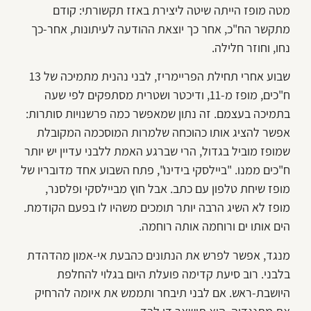
מטה מופז הייתה שיטה ליצירת באזז תקשורתי: קודם
מתקשר הח"כ, אחר כך יוצאת ההודעה לעיתונות, אחר-כך
נחו, וחוזר חלילה.
שבוע אחרי תחילת הפריימריז, לבני נהנית מתמיכה של 13
ח"כים, מופז מ-11, ודיכטר ושטרית מסתפקים לפי שעה
בתמיכה בעצמם. זה נתון שמאפשר כמה פרשנויות סותרות:
אפשר להציג אותו כהוכחה שלמרות המוסכמה המקובלת
שמופז מוביל בגדול, הרי שברגע האמת ללבני עדיין יש יותר
ח"כים ממנו. "ביילסקי בידינו", פתח השבוע אחד מדובריו של
מופז שיחת טלפון עם כתב. אבל חוץ מביילסקי ופלסנר,
מופז לא השיג הרבה יותר תומכים משהיו לו בפעם הקודמת.
הים אותו ים ורוחמה אותה רוחמה.
מנגד, אפשר לפרש את הנתונים כהבעת אי-אמון מהדהדת
בלבני. רוב סיעת קדימה פועלת היום בגלוי להחלפת
היושבת-ראש. אם לבני תיבחר ותממש את איומה להרחיק