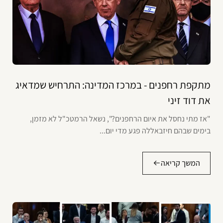
מתקפת רחפנים - במרכז המדינה: התרחיש שמדאיג
את דוד זיני
"אז מתי נחסל את איום הרחפנים?", נשאל הרמטכ"ל לא מזמן,
בימים שבהם חיזבאללה פגע מדי יום...
המשך קריאה