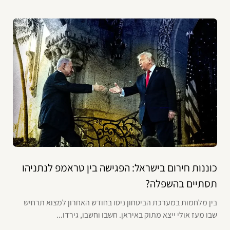
כוננות חירום בישראל: הפגישה בין טראמפ לנתניהו
תסתיים בהשפלה?
בין מלחמות במערכת הביטחון ניסו בחודש האחרון למצוא תרחיש
שבו מעז אולי ייצא מתוק באיראן. חשבו וחשבו, גירדו...