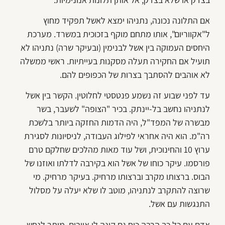
אם התלונה נכונה, נתניהו ימצא לאשל תפקיד מחוץ
ל"אקווריום", אותו מתחם מוקף בזכוכית במשרד. מערכת
היחסים העמוקה בין אשל לבנימין (ובעיקר שרה) נתניהו לא
תועיל אם החקירה תעלה מסקנות בעייתיות. ראשי ממשלה
לא אוהבים להסתבך בצרות של הכפופים להם.
עד לפני שבוע זה נשמע פנטסטי לחלוטין. הקשר בין אשל
לנתניהו נחשב בל-יינתק. בכיר "הצופה" לשעבר, בשר
מבשרה של המפד"ל, היה הדמות החזקה ביותר בלשכת
רה"מ. הוא היה אחראי לפילוג העבודה, לניסיונות לסגירת
ערוץ 10 והחינוכית, ושל עוד מאות מהלכים שחלקם טרם
פורסמו. עיקר כוחו של אשל הוא בקירבה לדלתו ואוזנו של
הבוס. ברצותו מקרב וברצותו מרחיק. בעיקר מרחיק. מי
שרוצה להתקרב לנתניהו, מוטב לו שלא יעלה על מסלול
התנגשות עם אשל.
אדם עם כל כך הרבה כוח גם קונה לו אויבים. מותר לנחש