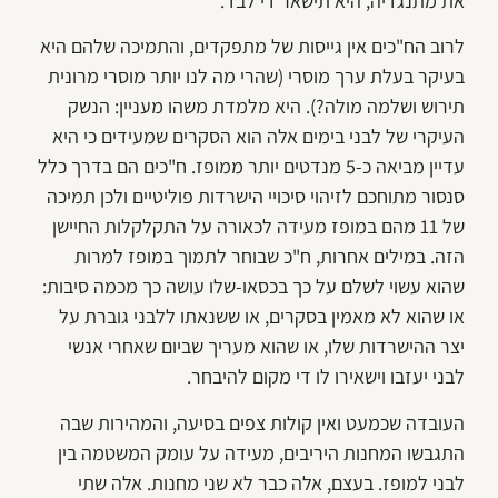
את מתנגדיה, היא תישאר די לבד.
לרוב הח"כים אין גייסות של מתפקדים, והתמיכה שלהם היא
בעיקר בעלת ערך מוסרי (שהרי מה לנו יותר מוסרי מרונית
תירוש ושלמה מולה?). היא מלמדת משהו מעניין: הנשק
העיקרי של לבני בימים אלה הוא הסקרים שמעידים כי היא
עדיין מביאה כ-5 מנדטים יותר ממופז. ח"כים הם בדרך כלל
סנסור מתוחכם לזיהוי סיכויי הישרדות פוליטיים ולכן תמיכה
של 11 מהם במופז מעידה לכאורה על התקלקלות החיישן
הזה. במילים אחרות, ח"כ שבוחר לתמוך במופז למרות
שהוא עשוי לשלם על כך בכסאו-שלו עושה כך מכמה סיבות:
או שהוא לא מאמין בסקרים, או ששנאתו ללבני גוברת על
יצר ההישרדות שלו, או שהוא מעריך שביום שאחרי אנשי
לבני יעזבו וישאירו לו די מקום להיבחר.
העובדה שכמעט ואין קולות צפים בסיעה, והמהירות שבה
התגבשו המחנות היריבים, מעידה על עומק המשטמה בין
לבני למופז. בעצם, אלה כבר לא שני מחנות. אלה שתי