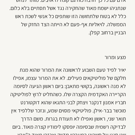
שנתניהו ישמח מאוד שהחקירה נגד אשל תסתיים בלא כלום.
כלל לא בטוח שלתחושה הזו שותפים כל אנשי לשכת ראש
הממשלה. לויאליות אף-פעם לא הייתה הצד החזק של
הבניין ברחוב קפלן.
מצע ומרור
יאיר לפיד טעם השבוע לראשונה את המרור שהוא מנת
חלקם של פוליטיקאים פעילים. לא את המרור עצמו, אפילו
לא מנה ראשונה, בקושי מתאבן: ביום ראשון הגיעה לסיומה
הקריירה האקדמית הקצרה שלו. כשהחליט לרוץ לפוליטיקה
חבריו אמנון דנקנר ויצחק לבני התגאו שהוא דוקטורנט
מוכשר בבר-אילן. פוליטיקאי מסוים שמע, ונזכר שללפיד אין
תואר שני, ראשון ואפילו לא תעודת בגרות. משם הדרך
לבדיקה רשמית שבסיומה יופסקו לימודיו קצרה מאוד. ביום
שני חגגו על חשבונו במערכון מדויק ואכזרי מאוד ב"ארץ