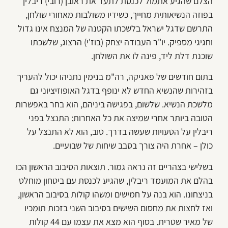
הצלם שהגיע אתמול לכנסת לתעד את ראובן (רובי) ריבלין
בפוזה הנשיאותית מחייך, כשידיו משולבות מאחורי שולחן,
התרשם שדגל ישראל בלשכתו הקטנה של המנצח אינו גדול
וחגיגי מספיק. יו"ר העבודה יצחק (בוז'י) הרצוג, שלשכתו
שוכנת דלת ליד, פינה לו את השולחן.
בתום חודשים של פאניקה, רה"מ בנימין נתניהו יכול להעריך
בזהירות שהנשיא החדש לא ינופף בדגל האופוזיציוני גם
מלשכת הנשיא. שלשום, בפגישה ביניהם, הוא בחר באפשרות
הטובה ביותר אחרי שמיצה את כל האחרות: התנצל בפני
ריבלין על הטעויות שעשה בדרך. טוב, הוא לא התנצל על
כולן – אחרת היה צורך בסבב שיחות של שבועיים.
בשלישי בצהריים זה נראה גמור. תוצאות הסיבוב הראשון הכו
בהלם את המועמד ריבלין, שהגיע לכנסת עם ביטחון מוחלט
בניצחונו. הוא בנה על חמישים ומשהו קולות בסיבוב הראשון,
ואז לחצות את מחסום השישים בסיבוב השני בזכות תומכיו
של מאיר שטרית. בסוף הוא מצא את עצמו עם 44 קולות