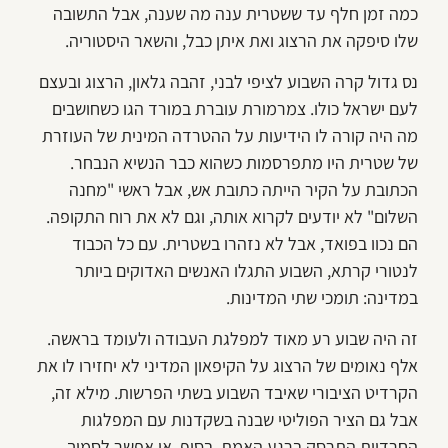
כמה זמן חלף עד ששטרית ענה מה שענה, אבל התשובה
שלו סיפקה את הרצוג ואת איתן כבל, והשאר היסטוריה.
נס גדול קרה השבוע לציפי לבני, זהבה גלאון, הרצוג ובעצם
לעם ישראל כולו. צמרמורת עוברת במורד הגו כשחושבים
מה היה קורה לו הידיעות על ההטרדה המינית של העוזרת
של שטרית היו מתפרסמות כשהוא כבר הנשיא הנבחר.
הכתובת על הקיר הייתה כתובת אש, אבל ראשי "מחנה
השלום" לא יודעים לקרוא אותה, וגם לא את רוח התקופה.
הם נכוו בפואד, אבל לא נזהרו בשטרית. עם כל הכבוד
לנטורי קרתא, השבוע התגלו האנשים האדוקים ביותר
במדינה: תומכי שתי המדינות.
זה היה שבוע רע מאוד למפלגת העבודה ולעומד בראשה.
אלף נאומים של הרצוג על הקיפאון המדיני לא יחזירו לו את
הקרדיט הציבורי שאיבד השבוע בשתי הפרשות. מילא זה,
אבל גם הציר הפוליטי שבנה בשקדנות עם המפלגות
החרדיות התרסק ברגע האמת. בסוף, אי אפשר לסמוך