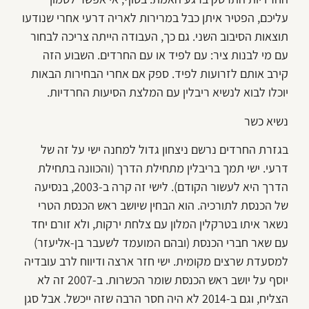
עליכם, הפטיר איתן כבל במרירות לאריה דרעי אחרי שנודעו
תוצאות הסיבוב השני. גם כך, העבודה הייתה צריכה לבחור
עם מי לבנות ציר: עם לפיד או עם החרדים. השבוע הזה
קירב אותם לזרועות לפיד. ספק אם אחרי הבחירות הבאות
יוכלו לבוא לנשיא ריבלין עם המלצת הסיעות החרדיות.
נשיא כשר
בגזרת החרדים נרשם ניצחון גדול למחנה ישי על זה של
דרעי. ישי תמך בריבלין מתחילת הדרך (והכוונה בתחילת
הדרך היא לעשור הקודם). לישי זה קרה ב-2003, בנסיעה
של הכנסת לתורכיה. הוא הבחין שיושב ראש הכנסת הטרי
נשאר איתו בטרקלין המלון עם צלחת ירקות, ולא זורם יחד
עם שאר חברי הכנסת (ובהם המועמד לשעבר בן-אליעזר)
למסעדת שרצים מקומית. ישי חזר ארצה ודיווח לרב עובדיה
יוסף על יושב ראש הכנסת שומר הכשרות. ב-2007 זה לא
הצליח, וגם ב-2014 לא היה חסר הרבה שזה ייכשל. אבל סגן