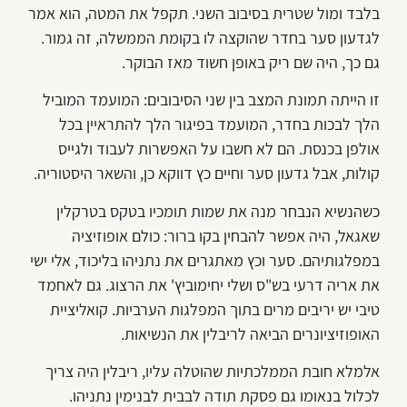
בלבד ומול שטרית בסיבוב השני. תקפל את המטה, הוא אמר
לגדעון סער בחדר שהוקצה לו בקומת הממשלה, זה גמור.
גם כך, היה שם ריק באופן חשוד מאז הבוקר.
זו הייתה תמונת המצב בין שני הסיבובים: המועמד המוביל
הלך לבכות בחדר, המועמד בפיגור הלך להתראיין בכל
אולפן בכנסת. הם לא חשבו על האפשרות לעבוד ולגייס
קולות, אבל גדעון סער וחיים כץ דווקא כן, והשאר היסטוריה.
כשהנשיא הנבחר מנה את שמות תומכיו בטקס בטרקלין
שאגאל, היה אפשר להבחין בקו ברור: כולם אופוזיציה
במפלגותיהם. סער וכץ מאתגרים את נתניהו בליכוד, אלי ישי
את אריה דרעי בש"ס ושלי יחימוביץ' את הרצוג. גם לאחמד
טיבי יש יריבים מרים בתוך המפלגות הערביות. קואליציית
האופוזיציונרים הביאה לריבלין את הנשיאות.
אלמלא חובת הממלכתיות שהוטלה עליו, ריבלין היה צריך
לכלול בנאומו גם פסקת תודה לבבית לבנימין נתניהו.