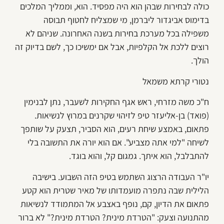
כולה לבחירות שבהן הוא היה מפסיד. הוא, וממליך המלכים
בדימוס אביגדור ליברמן, מי שמצליח לחטוף תבוסה
משפילה בכל מערכת בחירות בשנה האחרונה. שניהם לא
רוצים ללכת אל הקלפיות, אבל אם ימשיכו כך, לשם בדיוק זה
הולך.
נטורי קרתא משמאל
ח"כ משה מזרחי, ראש אגף החקירות לשעבר, נתן לבנימין
(פואד) בן-אליעזר טיפ לזיהוי שקרנים במרוץ לנשיאות.
פתאום, באמצע שיחת רעים, הוא הסביר, תצעק על שותפך
לשיחה "למי אתה מצביע". אם הוא יורה את התשובה בלי
להתבלבל, הוא איתך. גמגום קל, והוא בוגד.
יו"ר העבודה הרצוג השתמש בטיפ הזה השבוע. בישיבה
הלילית שבה נתפרה מועמדותו של מאיר שטרית הוא קטע
פתאום את הדיון, קם, נופף באצבע אל המתמודד לנשיאות
מהתנועה וצעק: "הטרדת מינית? הטרדת מינית?" לא ברור