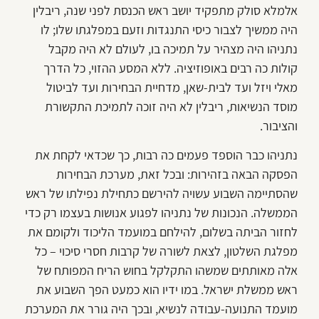
אלמלא סולק מתפקיד יושב ראש הכנסת לפני שנה, ריבלין
היה ממשיך לצבור כיסי התנגדות וזעם במפלגתו שלו; לו
נתניהו היה מצהיר על תמיכה בו, לעולם לא היה מקבל
קולות כה רבים באופוזיציה. ללא המסע ההזוי, כל הדרך
מאלי ויזל ועד לבית-שאן, מדחיית הבחירות ועד לביטול
מוסד הנשיאות, ריבלין לא היה זוכה לתמיכת התקשורת
והציבור.
נתניהו כבר הוספד פעמים כה רבות, כך שכדאי לקחת את
הפסקה הבאה בזהירות: ובכל זאת, מערכת הבחירות
שהסתיימה השבוע עשויה להירשם כתחילת נפילתו של ראש
הממשלה. הנכונות של נתניהו לפגוע אנושות בעצמו רק כדי
לחזור הביתה בשלום, להילחם במועמד הליכוד ולקומם את
מפלגת השלטון, לצאת לשורה של קרבות חסרי סיכוי – כל
אלה מאותתים שמשהו התקלקל בחוש הריח המפותח של
ראש ממשלת ישראל. במו ידיו הוא כמעט הפך השבוע את
מועמד התנועה-עבודה לנשיא, ובכך היה גורר את המערכת