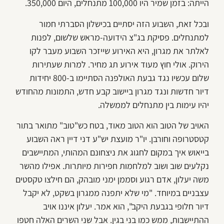
הייתה: בזמן שמיר היו 100,000 מתנחלים, היום 350,000.
ובכל זאת, השבוע הזה יסתיים בכישלון הסברתי חמור
למתנחלים. פסיקת בג"צ הידועה-מראש שלשום, לפנות
לאלתר את מגרון, היא האירוע שייזכר השבוע מעבר לקו
הירוק. אולי חוץ מעוד אירוע תג מחיר. למרות שעתירות
שלום עכשיו נגד גבעת האולפנה הסתיימו ב-800 יחידות
דיור חדשות ונגד מגרון ביישוב קבע חדש, התמונות מהחודש
יהיו עימות בין מתנחלים לממשלה.
האויב של הטוב הוא הטוב מאוד, בטח כש"טוב" מתואר בתור
קטסטרופה וחורבן. יו"ר מועצת יש"ע דני דיין ראה השבוע
בייאוש איך במקום לחגוג את ניצחונם המהותי, המתיישבים
נקלעים שוב ושוב למלחמות חפירות מיותרות. אפילו מהשר
משה יעלון, אדם רגוע וסממן ימני מובהק, הם חילצו טקסטים
עצבניים במיוחד. "מי שלא יתפנה ממגרון בשקט, לא יקבל
דיור חלופי בגבעת היקב", הוא אמר. יעלון איננו אויב
ההתיישבות, ממש כמו בני בגין. אבל שני השרים האלה חטפו