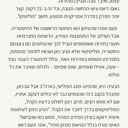
עצמו, ואיבד גובה ועניין במהירות.
נאום-דיווח-ציוץ-הכחשה-תגובה, וכל זה ב-21 דקות. קצר
יותר מפרק בסדרה אמריקנית ממוצע, חישב "פוליטיקו".
פעם אמרו שהעיתון הוא הטיוטה הראשונה של ההיסטוריה.
אבל השילוב של התפוצצות המידע, הרשתות החברתיות
ויועצי בחירות משופשפים הוביל לכך שהעיתונים הם בעצמם
היסטוריה. פוליטיקאי שלא מגיב כאן ועכשיו לסיפור מתפתח,
בספרינט מטופש במהירות האור, עלול להתעורר כעבור נצח
– שעה, אפילו שעתיים, שומו שמיים! – ולגלות שאיבד את כל
עולמו.
הבעיה היא, שהפינג-פונג הפוליטי, בארה"ב אבל גם כאן,
מתנהל בקצב כזה שהצופים כבר לא יכולים לעקוב אחריו,
וגם לא ממש רוצים. מרוב רצון לשלוט בדעת הקהל,
הפוליטיקאים בדרך לאבד את הקהל. "הגיע הזמן לעיתונות
איטית דווקא בעידן המידע המהיר, ממש כמו שהבישול
האיטי פורח בגלל המיאוס ממזון מהיר", אמר פעם ראש