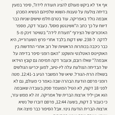
אף אד לא ביקש מעולם להציג תעודת לידה", סיפר במעין
בדיחה צולעת על טענות-השווא שלפיהם הנשיא המכהן
אובמה נולד באפריקה. עוד בטרם חלפו שישים שניות כבר
דיווח על כך כתב ה"וושינגטון פוסט". כעבור דקה, מספר
האזכורים של הצירוף "תעודת לידה" בטוויטר זינק מ-5
לדקה ל-238. שש דקות בלבד אחרי פרוץ השערורייה, היא
כבר כיכבה בכותרות הראשיות של רוב אתרי החדשות בין
האוקיינוס האטלנטי והשקט: "האם רומני סיפר בדיחה על
אובמה?" שאלו רובם, וכעבור דקה תמימה גם קובץ הוידאו
של הבדיחה הצולעת עלה ליו-טיוב, למען יכריעו הגולשים
בשאלה הרת-הגורל. שיאו של המשבר הגיע ב-12:41. מטה
רומני פרסם הודעת הבהרה שבה נאמר כי מעולם, גם לא
לפני 18 דקות, לא הטיל המועמד ספק בעובדה שאובמה
הוא אכן יליד ארצות הברית של אמריקה. זה לא ממש עזר,
כי כעבור 3 דקות, בשעה 12:44, פרסם דוברו של נשיא
ארצות-הברית הודעת גינוי. אבל הסיפור כבר מיצה את