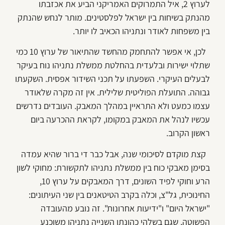
לערוץ 2, איל התמרוקים האמריקני הביע את אכזבתו
מהנתק בשיחות בין ישראל לפלסטינים. מותר לנחש שהנתק
בין משפחות לאודר ונתניהו הכאיב לו יותר.
לכן, אי אפשר להתחמק מהחשד שהתיאור של ערוץ 10 כמי
שתלוי ישירות ובלעדית בהחלטת ממשלת נתניהו נוח בעיקר
לבעלים העיקרי. השפעתו על תכני השידור אפסית. השקעתו
גבוהה. התועלת הפוליטית שלילית. אין זה מקרה שלאודר
עצמו כמעט ולא התראיין במהלך המאבק. העובדים נדרשים
עכשיו לנהל את המאבק במקומו, לקראת ההכרעה ביום
ראשון הקרוב.
קצת מוקדם לסיכומי שנה, אבל כבר די ברור שהיא עמדה
בסימן מאבקי כוח בין ממשלת נתניהו לתקשורת: מחוקי לשון
הרע וחוקי לפיד השונים, דרך המאבקים על ערוץ 10,
החינוכית, גל"צ, וכלה בקרב הטיטאנים בין שני העיתונים:
"ישראל היום" ו"ידיעות אחרונות". זה נובע מהעובדה
הפשוטה, שגם בשלהי כהונתו השנייה נתניהו משוכנע