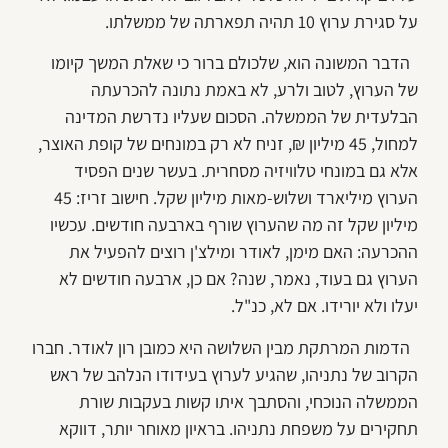
על סגירת ערוץ 10 תהיה תפארתה של ממשלתו.
הדבר המשונה הוא, שלכולם ברור כי שאלת המשך קיומו
של הערוץ, לטוב ולרע, לא באמת נתונה להכרעתה
הבלעדית של הממשלה. הסכום שעליו נדרשת המדינה
למחול, 45 מיליון ₪, זניח לא רק במונחים של קופת האוצר,
אלא גם במונחי טלוויזיה מסחרית. בעשר שנים הפסיד
הערוץ מיליארד ושלוש-מאות מיליון שקל. חישוב זריז: 45
מיליון שקל זה מה שהערוץ שורף בארבעה חודשים. עכשיו
ההכרעה: האם מימן, לאודר ומילצ'ן רוצים להפעיל את
הערוץ גם בעוד, נאמר, שנה? אם כן, ארבעה חודשים לא
יעלו ולא יורידו. אם לא, כנ"ל.
הדמות המרתקת מבין השלושה היא כמובן רון לאודר. חברו
הקרוב של נתניהו, שהגיע לערוץ בעידודו הנלהב של ראש
הממשלה הנוכחי, והסתבך איתו קשות בעקבות שורת
תחקירים על משפחת נתניהו. בראיון מאוחר יותר, דווקא