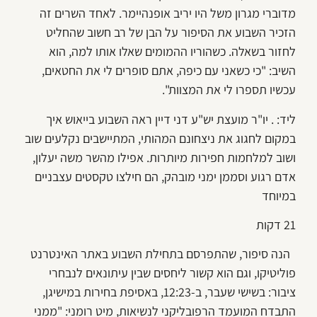
מדוברי מגרון משל היו יריב אופנהיימר. לאחד השרים זה
הזכיר השבוע את הסיפור על הבן של רב חשוב שהחליט
לחזור בשאלה. כשהוריו ההמומים שאלו אותו למה, הוא
השיב: "כי כשאני עם כיפה, אתם סופרים לי את החטאים,
עכשיו תספרו לי את המצוות".
ליד: . יו"ר מועצת יש"ע דני דיין ראה השבוע בייאוש איך
במקום לחגוג את ניצחונם המהותי, המתיישבים נקלעים שוב
ושוב למלחמות חפירות מיותרות. אפילו מהשר משה יעלון,
אדם רגוע וסממן ימני מובהק, הם חילצו טקסטים עצבניים
במיוחד
21 דקות
הנה סיפור, שהתפרסם בתחילת השבוע באתר האינטרנט
פוליטיקו, וגם הוא קשור ליחסים שבין עיתונאים לנבחרי
ציבור: בשישי שעבר, ב-12:23, באסיפת בחירות במישיגן,
התבדח המועמד הרפובליקני לנשיאות, מיט רומני: "ממני