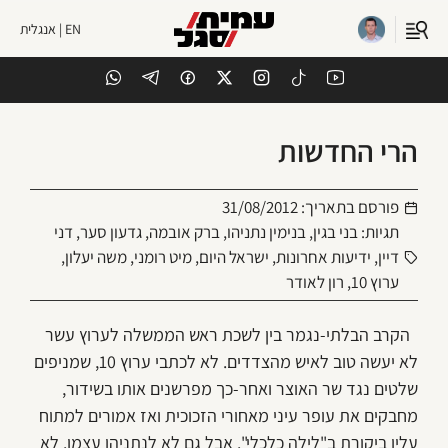
EN | אנגלית
הרי החדשות
פורסם בתאריך:
31/08/2012
תגיות:
בני בגין
,
בנימין נתניהו
,
ברק אובמה
,
גדעון סער
,
דני
דיין
,
ידיעות אחרונות
,
ישראל היום
,
מיט רומני
,
משה יעלון
,
ערוץ 10
,
רון לאודר
הקרב הבלתי-נגמר בין לשכת ראש הממשלה לערוץ עשר
לא יעשה טוב לאיש מהצדדים. לא לכתבי ערוץ 10, שמניפים
שלטים נגד שר האוצר ואחר-כך מפרשנים אותו בשידור,
מחבקים את עופר עיני מאחורי הזכוכית ואז אמורים למתוח
עליו ביקורת ב"לילה כלכלי". אבל גם לא לנתניהו עצמו. לא