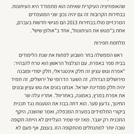
שהאופוזיציה העיקרית שאיתה הוא מתמודד היא העיתונות.
בבחירות הקרובות זה גם יהיה נכון: שני המועמדים
המרכזיים מולו בבחירות 2013 הם מגישי חדשות בעברם,
אחת ב"פגוש את העיתונות", אחד ב"אולפן שישי".
מלחמת חפירות
ראש הממשלה בחר השבוע לפתוח את שנת הלימודים
בבית ספר באפרת. עם הצלצול הראשון הוא טרח להבהיר:
"אפרת וגוש עציון זה חלק אינטגראלי, חלק יסודי ומובנה
מירושלים הגדולה, זה השער הדרומי של ירושלים, זה תמיד
יהיה חלק ממדינת ישראל. אנחנו בונים את גוש עציון ובונים
את אפרת במרץ, באמונה, באחריות". אחריו עלה שר
החינוך, גדעון סער. הוא דחה בבוז את הטענות נגד תכנית
ביקורי התלמידים במערת המכפלה, ואמר שהשנה, היקף
התכנית רק יוגבר. מאז ימי שמיר העליזים לא הייתה תקופה
טובה יותר למתנחלים מהתקופה הזו. בעצם, אף פעם לא