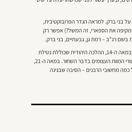
ל בני ברק. למראה הגדר הפרובוקטיבית,
 מקיפה את הספארי, זה המשל?) אפשר רק
בשם רג"ב – רמת גן, גבעתיים, בני ברק.
ועדיין, אין צורך להשתלח בציבור החרדי כדי לתהות איך קרה שבמאה ה-14, ההלכה היהודית שכוללת נטילת
ידיים תכופה הצילה את מאמיניה, לפי דיווחי בני התקופה, משיעורי המוות העצומים בדבר השחור. במאה ה-21,
כמה מחשובי הרבנים – הסיבה שבגינה