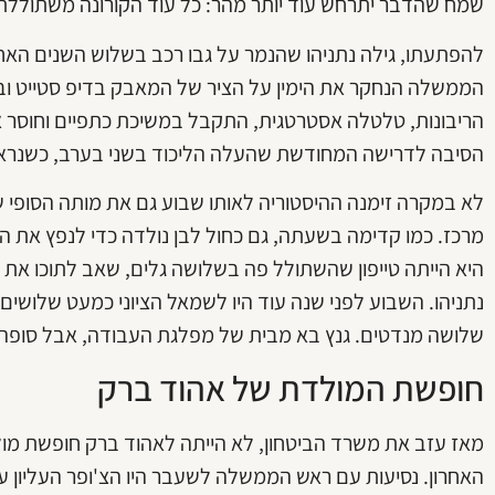
שמח שהדבר יתרחש עוד יותר מהר: כל עוד הקורונה משתוללת מ
הממשלה הנחקר את הימין על הציר של המאבק בדיפ סטייט ו
הריבונות, טלטלה אסטרטגית, התקבל במשיכת כתפיים וחוסר אמ
הסיבה לדרישה המחודשת שהעלה הליכוד בשני בערב, כשנראה
לא במקרה זימנה ההיסטוריה לאותו שבוע גם את מותה הסופי
מרכז. כמו קדימה בשעתה, גם כחול לבן נולדה כדי לנפץ את ה
היא הייתה טייפון שהשתולל פה בשלושה גלים, שאב לתוכו את
נתניהו. השבוע לפני שנה עוד היו לשמאל הציוני כמעט שלושי
שלושה מנדטים. גנץ בא מבית של מפלגת העבודה, אבל סופה 
חופשת המולדת של אהוד ברק
מאז עזב את משרד הביטחון, לא הייתה לאהוד ברק חופשת מו
האחרון. נסיעות עם ראש הממשלה לשעבר היו הצ'ופר העליון ע