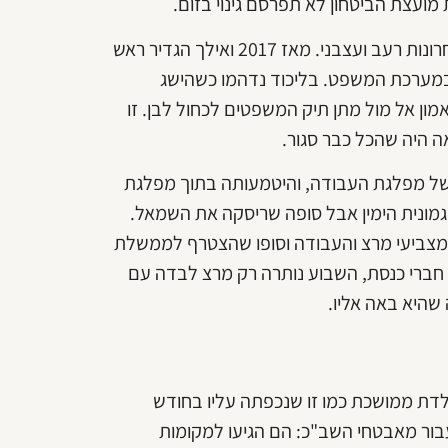
ועצת הביטחון לא תפרסם גינוי בזום.
להפתעתו, גילה נתניהו שהנמר על גבו רכב בשלוש השנים האחרונות רעב ועצבני. מאז 2017 ואילך הגדיר ראש
במערכת המשפט. בליכוד נדהמו כשהישג
ון אל מול מתן תיק המשפטים לכחול לבן. זו
 היה שהכל כבר סגור.
 של מפלגת העבודה, והיטמעותה בתוך מפלגת
גמונית הימין אבל סופה שריסקה את השמאל.
 מצביעי מרצ והעבודה וסופו שהצטרף לממשלת
ם חברי כנסת, השבוע נותרה רק מרצ לבדה עם
שהיא באה אליו.
לדת ממושכת כמו זו שנכפתה עליו בחודש
בור מאבטחי השב"כ: הם הגיעו למקומות