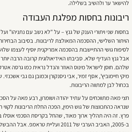
להישאר ער ולהשיב בשלילה.
ריבונות בחסות מפלגת העבודה
בחסות שני ויתורי הענק של גנץ – על "לא נשב עם נתניהו" ו
הויתור השלישי, ההסכמה המאולצת לריבונות. בסיבוב הבחירות ה
לסיפוח גושי ההתיישבות בהסכמה אמריקנית יוסיף לעצמו שלושה
אבל גנץ העדיף שלא. סביבתו האידיאולוגית קרובה הרבה יותר 
שלהם. חוסן לישראל מינוס האוזר והנדל נראית כמו גרסה אטרק
מיקי חיימוביץ', אסף זמיר, אבי ניסנקורן וכמובן גם גבי אשכנזי
בכחול לבן למתווה הריבונות.
חצי מאה מתווכחים על עתיד יהודה ושומרון, רבע מאה על הסכמ
שנראה כהתכווצות של גוש הימין, הפכה החלת הריבונות לקוו
ב-2005, האביב הערבי של 2011 ועליית ט