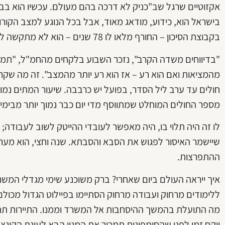
אקזוטיים שרגל שב"כניק לא דרכה בהם מעולם. עכשיו הוא בב
בישראל הוא, כידוע, מודאג מאוד, אבל בכל הנוגע למצב הקורו
בקבוצת הסיכון – החורף מלאו לו 78 שנים – הוא לא מתקשה להירדם בלילה.
"בדיווחים משדה הקרב", נזכר השבוע בלקחים מהחמ"ל, "תמיד א
מהמציאות ואם הוא רע – אז הוא רע יותר מהמצב". זה מה שקרה,
חולים עד ערב ליל הסדר, בפועל יש כרבבה. שיעור המתים נמ
מספר החולים המוחלט שמתווסף מדי יום כבר נמוך יותר מבימי
לו זה היה תלוי בו, היה מאפשר לעובדי ההייטק לשוב לעבודה;
שיישמר האיסור לפגוש את הסבא והסבתא. שנה וחצי, הוא מערי
ההתפרצות.
איך ייראה העולם ביום שאחרי? ברק משוכנע שימי מגדלי המש
ללימודים מרחוק ועבודה מרחוק הסתיימו בפיילוט הגדול מכולם ש
מה התועלת בהמשך ההיסחבות אל המשרד וממנו. התיירות תתא
ייקח זמן לפני שהסימפונית תמכור את המנוי הבא לעונת הקונצ