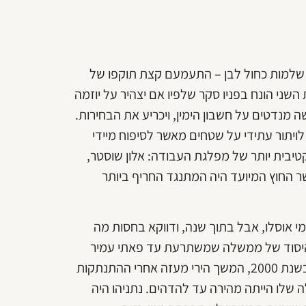
על שלמות כחול לבן – התעמעם קצת תוקפו של
שני הונח בפניו סקר שלפיו אם יצהיר על יוזמה
 מנדטים על חשבון הימין, ויכריע את הבחירות.
לויתור עתידי על שטחים מאשר לסיפוח מיידי
טיבית יותר של מפלגת העבודה: אלון שוסטר,
. שר החוץ המיועד היה המתנגד החריף ביותר
י אוסלו, אבל בתוך שנה, ודווקא בחסות מה
י היסוד של ממשלה שמשתרעת עד פאתי עמיר
פרץ. זה היה תהליך ארוך מאוד, שהחל בקריסת הסכמי אוסלו בשנת 2000, המשך הירי מעזה אחרי ההתנתקות
ראמפ. אבל ההבשלה שלו הייתה מהירה עד להדהים. נתניהו היה