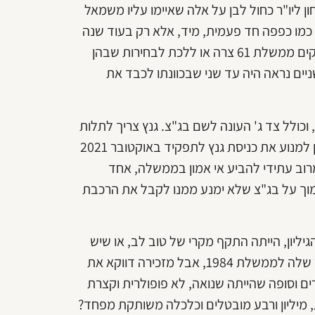
ן ליו"ר כחול לבן על אלה שאיימו עליו משמאל
א כמו כפפה חד פעמית, מיד, אלא רק בעוד שנה
וחצי. לו רצה, נתניהו יכול היה לדרדר את המו"מ לפיצוץ ואז להקים ממשלת 61 צרה או ללכת לבחירות שבהן
ניים נראה היה עד שני שבכוונתו לכבד את
וכולל צד ג' העונה לשם בג"צ. גנץ צריך לתלות
את תקוותו באישור של שופטי העליון לסעיף הבעייתי שלפיו ניתן למנוע את כניסת גנץ לתפקיד באוקטובר 2021
רוב עתידי להביע אי אמון בממשלה, אחד
סמוך על בג"צ שלא ימנע ממנו לקבל את הרכבת
ליון, הייתה התקף מקרי של טוב לב, או שיש
כאן משהו עמוק יותר? קואליציית הרוטציה הטריה דומה במתאר שלה לממשלת 1984, אבל מזכירה דווקא את
יפורים וסופה שהייתה שנואה, לא פופולרית וקצרת
ת, מיליון ורבע מובטלים וכלכלה משותקת מפחד?