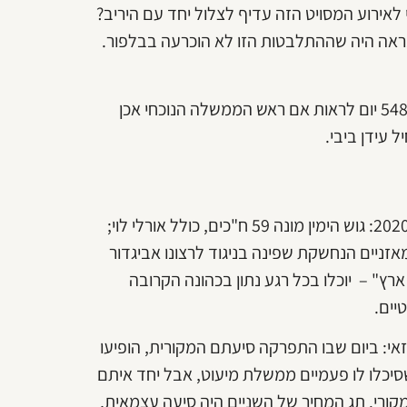
לאירוע המסויט הזה עדיף לצלול יחד עם היריב?
אה היה שההתלבטות הזו לא הוכרעה בבלפור.
ואולי בכל זאת הרצון לשלוט גובר. עכשיו נחכה בנשימה עצורה 548 יום לראות אם ראש הממשלה הנוכחי אכן
ל עידן ביבי.
בתום עונת המעברים בכנסת, הנה תוצאות האמת של בחירות 2020: גוש הימין מונה 59 ח"כים, כולל אורלי לוי;
וק בעמדת לשון המאזניים הנחשקת שפינה בניגוד לרצונו אביגדור
ארץ" – יוכלו בכל רגע נתון בכהונה הקרובה
יים.
אי: ביום שבו התפרקה סיעתם המקורית, הופיעו
שסיכלו לו פעמיים ממשלת מיעוט, אבל יחד איתם
ר על השם המקורי. תג המחיר של השניים היה סיעה עצמאית,