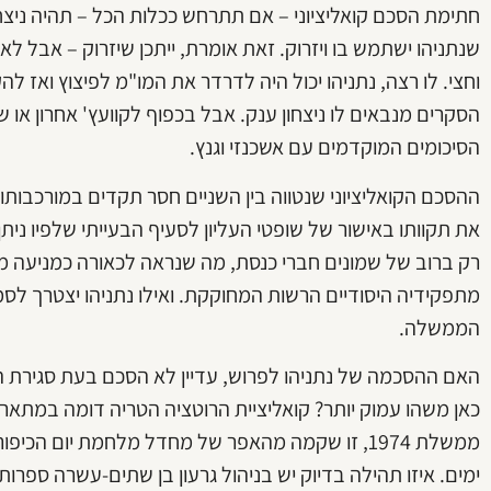
חתימת הסכם קואליציוני – אם תתרחש ככלות הכל – תהיה ניצחו
שנתניהו ישתמש בו ויזרוק. זאת אומרת, ייתכן שיזרוק – אבל ל
הסקרים מנבאים לו ניצחון ענק. אבל בכפוף לקוועץ' אחרון או ש
הסיכומים המוקדמים עם אשכנזי וגנץ.
ההסכם הקואליציוני שנטווה בין השניים חסר תקדים במורכבותו, 
רק ברוב של שמונים חברי כנסת, מה שנראה לכאורה כמניעה מ
מתפקידיה היסודיים הרשות המחוקקת. ואילו נתניהו יצטרך ל
הממשלה.
האם ההסכמה של נתניהו לפרוש, עדיין לא הסכם בעת סגירת הגי
ממשלת 1974, זו שקמה מהאפר של מחדל מלחמת יום הכ
ימים. איזו תהילה בדיוק יש בניהול גרעון בן שתים-עשרה ספרו