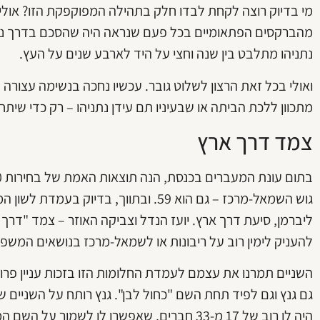
מי בדיוק רוצה לקחת לבדו חלק בתהילה המפוקפקת הזו? אולי 
מהברקסים הפתאומיים בכל פעם שנראה היה שהסכם בדרך נר
נתניהו מתלבט בין שנה וחצי על היד לארבע שנים על העץ.
מתכוון ללכת הביתה או שבעיניו תם עידן נתניהו – רק כדי שיתחי
צמד דרך ארץ
גוש השמאל-מרכז – גם הוא 59. ובתווך, בדי
ליברמן, סיעת דרך ארץ. יועז הנדל וצביקה האוזר – צמד "דרך 
להעניק לימין רוב על ריבונות או לשמאל-מרכז בנושאים המשפט
השניים תמרנו את עצמם לעמדת החלומות הזו בזכות עניין פרוז
גם גנץ וגם לפיד תחת השם "כחול לבן". גנץ רותח על השניים 
היה לו רוב של 17 מ-33 חברים, שאפשרו לו לשמו