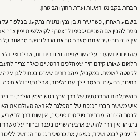
חברות בקבינט וראשות ועדת החוץ והביטחון.
בשבוע האחרון, כשהשיחות בין גנץ ונתניהו נתקעו, בבלפור 
ניסה להבין אם השניים יסכימו להצטרף לקואליציית ימין צרה אם
אין לו דיבור ישיר איתם מאז פיטר את הנדל ונפטר מהאוזר על
מהבירורים שערך עלה שהשניים רוצים ריבונות, אבל רוצים לא
הלאום שאותו קידם היה שמהלכים דרמטיים כאלה צריך להעביר בר
לקטטה לאומית. במקביל, מהבירורים שערכו בכחול לבן עלה ש
בחירות רביעיות, הצמד יילך עם הליכוד. אבל נתניהו לא חיכה.
ההשתלבות ההדרגתית של דרך ארץ בגוש הימין הולכת יד ביד ע
איש מששת חברי הכנסת של המפלגה לא ראה מעולם את האופוז
לבטח הנכונה. מבחינה פוליטית פנימית, אין שום דרך להשבי
נתניהו. אין דרך להושיב ארבעה שרים בעבר ובהווה על משרד וח
להעניק לבנט ושקד, כפיצוי, את כרטיס הכניסה הנחשק לליכוד. 