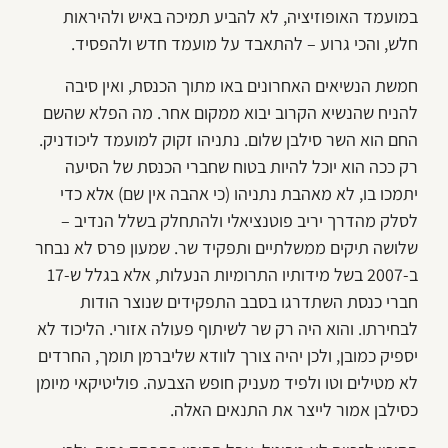
במועמד האופוזיציה, לא להביע תמיכה באיש ולהיראות
חלש, והכי גרוע – להתאבד על מועמד חדש ולהפסיד.
חמשת הנשיאים האחרונים באו מתוך הכנסת, ואין סיבה
להניח שהנשיא הקרוב יבוא ממקום אחר. מה הפלא שהשם
החם הוא השר סילבן שלום. נתניהו זקוק למועמד ליכודניק.
רק ככה הוא יוכל להיות בטוח שחברי הכנסת של הסיעה
יתמכו בו, לא מאהבת נתניהו (כי אהבה אין שם) אלא כדי
לסלק מהדרך יריב פוטנציאלי ולהתחלק בשלל הנדיב –
שלושה תיקים ממשלתיים ותפקיד שר. שמעון פרס לא נבחר
ב-2007 בשל מידותיו התרומיות הנעלות, אלא בגלל ש-17
חברי כנסת השתדרגו בסבב התפקידים שנוצר הודות
לבחירתו. והוא היה רק שר לשיתוף פעולה אזורי. הליכוד לא
יספיק כמובן, ולכן יהיה צורך לוודא שליברמן תומך, החרדים
לא מטילים וטו ולפיד מעניק חופש הצבעה. פוליטיקאי מיומן
כסילבן אמור לייצר את התנאים האלה.