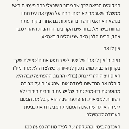
המקומית הביאה לכך שהציבור הישראלי בחר פעמיים ראש
ממשלה שאובמה לא רצה, דחה על הסף את עמדותיו
בנושא האיראני וחושד בו עמוקות גם אחרי ביקור עתיר
מחוות בישראל. בחודשים הקרובים יהיו הבית היהודי מצד
אחד, הבית הלבן מצד שני והליכוד באמצע.
אין לו אח
נאום ה"אין לי אח" של יאיר לפיד תפס את ח"כאיילת שקד
בקרון הרכבת מוושינגטון לניו-יורק, כשלצדה לא אחר מיו"ר
האופוזיציה הטרי יצחק (בוז'י) הרצוג. ההפתעה שבה היא
קיבלה את החדשות לימדה אותו שהטענות על מריבה
מתוסרטת ודו-מפלגתית של יש עתיד והבית היהודי לא
קשורות למציאות. ההפתעה שבה הוא קיבל את הנאום
לימדה אותה שזו אינה הסנונית המבשרת את כניסת
העבודה לממשלה.
האכזבה בימין מהטקסט של לפיד מוזרה כמעט כמו