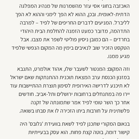
האכזבה בחוגי אסי עזר מהשמרנות של מנהיג המפלגה
הדתית-לאומית. ובכן, ההוא לא הפך לימני וההוא לא הפך
לליברל. המניעים לדברים החריפים של לפיד – למרבה
התדהמה, מדובר כמעט הזמנה להחלפת הבית היהודי
בחרדים – הם כמובן ניסיון פוליטי לשפר את מצבו. אבל
הטקסט הזכיר שוב לנאיבים בימין מה המקום הנפשי שלפיד
מגיע ממנו.
וזה המקום: המנטור לשעבר שלו, אהוד אולמרט, התנבא
במזנון הכנסת ערב המצאת תוכנית ההתנתקות שאם ישראל
לא תיכנע לדרישה האירופית לסימון תוצרת ההתיישבות עוד
יירו פה במתנחלים ברחובות ירושלים ותל-אביב. חודשים
אחר כך השר טומי לפיד אמר שתמונתה של זקנה
פלשתינית על חורבות ביתו הזכירה לו את סבתו בשואה.
בנאום המקורי שתכנן לפיד לשאת בוועידת 'גלובס' היה
קישור דומה, בוטה קצת פחות. הוא עסק בבעייתיות