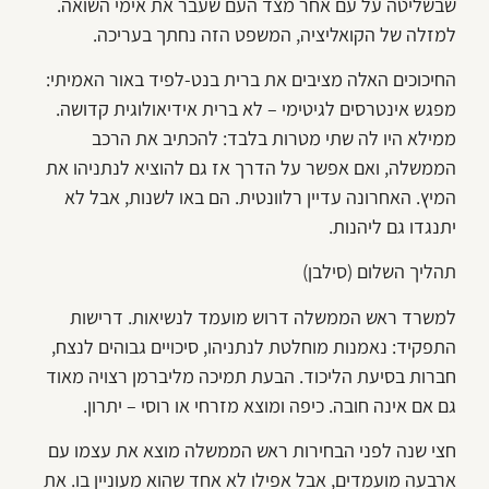
שבשליטה על עם אחר מצד העם שעבר את אימי השואה.
למזלה של הקואליציה, המשפט הזה נחתך בעריכה.
החיכוכים האלה מציבים את ברית בנט-לפיד באור האמיתי:
מפגש אינטרסים לגיטימי – לא ברית אידיאולוגית קדושה.
ממילא היו לה שתי מטרות בלבד: להכתיב את הרכב
הממשלה, ואם אפשר על הדרך אז גם להוציא לנתניהו את
המיץ. האחרונה עדיין רלוונטית. הם באו לשנות, אבל לא
יתנגדו גם ליהנות.
תהליך השלום (סילבן)
למשרד ראש הממשלה דרוש מועמד לנשיאות. דרישות
התפקיד: נאמנות מוחלטת לנתניהו, סיכויים גבוהים לנצח,
חברות בסיעת הליכוד. הבעת תמיכה מליברמן רצויה מאוד
גם אם אינה חובה. כיפה ומוצא מזרחי או רוסי – יתרון.
חצי שנה לפני הבחירות ראש הממשלה מוצא את עצמו עם
ארבעה מועמדים, אבל אפילו לא אחד שהוא מעוניין בו. את