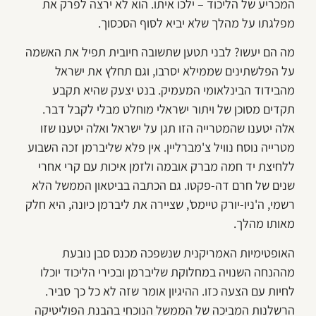
המכריע של הליכוד – ילכו איתו. הוא לא ירצה לפרק את
מפלגתו על מהלך שלא יביא לסוף הסכסוך.
מה הם יעשו? לבני תטען שתשובה חיובית תפיל את האשמה
על הפלשתינים שממילא יסרבו, וגם תחלץ את ישראל
מהבידוד הבינלאומי המעמיק. בנט יצעק שהיא תקבע
תקדים מסוכן של ויתור ישראלי מוחלט מבלי לקבל דבר.
אלה יטענו שהמטרייה הזו תגן על ישראל ואלה יטענו שזו
מטרייה נוסח נוויל צ'מברליין. אין פלא שליברמן זכה השבוע
ללחיצת יד חמה מברק אובמה ולזמן איכות עם קרי אחרי
שנים של חרם דה-פקטו. גם הכתבה בביטאון הממשל הלא
רשמי, ה'ניו-יורק טיימס', שציירה את ליברמן כיונה, היא חלק
מאותו מהלך.
האופטימיות האמריקנית שנשפכה מכנס סבן נובעת
מההנחה השנויה במחלוקת שליברמן ובכירי הליכוד יוכלו
לחיות עם הצעה כזו. ההיגיון אומר שזה לא כל כך סביר.
הרשלנות המביכה של הממשל הנוכחי בהבנת הפוליטיקה