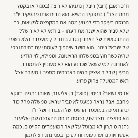
ח"כ ראובן (רובי) ריבלין נתניהו לא רוצה (בסגול או בקמץ
תחת הצד"י) בתפקיד הנשיא. הוא הדיח אותו מתפקיד יו"ר
הכנסת בעיקר כדי למנוע ממנו את המקפצה לנשיאות, כך
שלא סביר שהוא ישנה את דעתו – בוודאי לא לאור שלל
ההתבטאויות של האחרון נגדו. בדוד לוי, מועמדה הלא רשמי
של ישראל ביתנו, הוא חושד שיהפוך לעומתי עם בחירתו כפי
שהיה כשר חוץ בממשלתו הראשונה. וממילא, לוי הודיע
לאחרונה למי ששאל שכרגע הוא לא מעוניין להתמודד.
הרעיון שדליה איציק תהיה האזרחית מספר 1 מעורר אצל
ראש הממשלה צחוק פרוע.
אז מי נשאר? בנימין (פואד) בן-אליעזר, שאותו נתניהו דווקא
מחבב. אבל נראה כמעט לא סביר שראש ממשלה מהליכוד
יביע תמיכה במועמד הרשמי של העבודה ושל יו"ר
האופוזיציה. מצד שני, בכנסת רווחת ההערכה שבן-אליעזר
נהנה מיתרון לא מבוטל על שאר המועמדים הקיימים. כמה
אפשרויות גרועות עומדות לפיכך בפני נתניהו: לתמוך