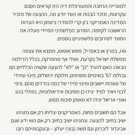
למטרייה הרחבה והמעורפלת דיה הזו קוראים הסכם
עקרונות, מזכר הבנות או השד יודע מה. ההצעה של מזכיר
המדינה האמריקני ג'ון קרי להסדרי ביטחון היא העדות
הראשונה לקיומה. הסירוב הפלשתיני המיידי מעלה את
החשד לסירובים פלשתיניים נוספים.
ואז, במרץ או באפריל, ממש אוטוטו, תמצא את עצמה
ממשלת ישראל נקרעת, ואולי אף מתפרקת, בגלל הדילמה
הבאה: האם להגיד "כן" או "לא" להצעה שקוויה הכלליים הם
גבולות 67' בשינויים מסוימים, חלוקת ירושלים, פינוי עתידי
של עשרות יישובים ופינוי מיידי של כמה בודדים מהם. ציפי
לבני ויאיר לפיד יגידו כן מסיבות אידיאולוגיות, נפתלי בנט
ואורי אריאל יגידו לא מאותן סיבות ממש.
אבל הם חשובים פחות. האמריקנים יצליחו רק אם נתניהו
ישיב בחיוב להצעה. ונתניהו ישיב בחיוב רק אם הוא יֵדע שגם
אביגדור ליברמן וגם משה (בוגי) יעלון – ובעקבותיהם רובו