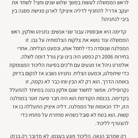
לראש הממשלה לעשות במשך שלוש שנים וחצי? לשחד את
יעקב אדרי? להחניף לדליה איציק? לארגן פגישת פסגה בין
ביבי לנתניהו?
קדימה היא אובססיה עבור שני אנשים: נתניהו ואלקין. ראש
הממשלה עוד נושא את צלקות הצלפותיה על גבו. זו
המפלגה שנוסדה כדי לחסל אותו, וכמעט הצליחה. אחרי
בחירות 2006 רק כפסע היה בינו ובין גורל דומה לשלה.
אולמרט ניהל אז מגעים עם ח"כים בסיעת הליכוד המצומקת
כדי שיתפלגו, וכמעט הצליח. נתניהו נשבע אז לנקום בדיוק
באותה הדרך. הוא רק לא הבין שזו כבר לא נקמה, זו
נקרופיליה. אפשר לחשוד שגם אלקין נהנה במיוחד להתעלל
בקדימה. בכנסת הקודמת הוא היה חבר סיעה זוטר במפלגה
הזו, ילד הכאפות של המפלגה. דליה איציק התעללה בו אז
קשות. הוא בטח לא סובל כשהיא מחזרת על פתחיו כדי
להצטרף לליכוד.
רק שמרוב הנאה, הליכוד פוגע בעצמו. לא מדובר רק בנזק