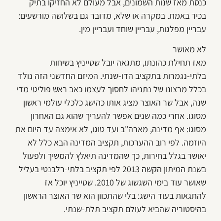
כנסת מאז שנות השמונים, אבל מעולם לא החזיקו בתיק
בכיר באמת. במקרה או שלא, מדובר גם בשלושה מורשעים:
עבריין מפלגות, עבריין שוחד ועבריין מין.
לא מאושר
מאז תחילת כהונתו, מתגאה יובל שטייניץ בשיחות
בלתי-נגמרות בתקציב הדו-שנתי. המיזם החדשני הזה נולד
בכלל מרצונו של נתניהו לחסוך לעצמו כאב ראש פוליטי מדי
שנה, אבל שר האוצר מציג אותו כהישג כלכלי עולמי ראשון
מסוגו. אחרי כמה שנים אפשר להעריך שהוא גם האחרון
מסוגו: אף מדינה, מארה"ב ועד טוגו, לא אימצה עד היום את
היוזמה. לפי רוב ההערכות, תקציב המדינה הבא כלל לא
יאושר בגלל בחירות, כך שהמדינה תיאלץ להמשיך ולפעול
בשנת המיתון הקשה 2013 לפי תקציב בלתי-רלבנטי בעליל
שאושר עוד בימי השגשוג של 2010. שטייניץ יוכל אז
להתגאות בעוד הישג: בלי שהתכוון הוא שר האוצר הראשון
בהיסטוריה שהביא לעולם תקציב תלת-שנתי.