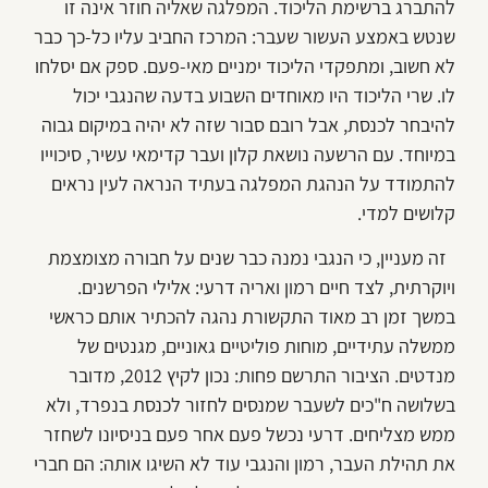
להתברג ברשימת הליכוד. המפלגה שאליה חוזר אינה זו
שנטש באמצע העשור שעבר: המרכז החביב עליו כל-כך כבר
לא חשוב, ומתפקדי הליכוד ימניים מאי-פעם. ספק אם יסלחו
לו. שרי הליכוד היו מאוחדים השבוע בדעה שהנגבי יכול
להיבחר לכנסת, אבל רובם סבור שזה לא יהיה במיקום גבוה
במיוחד. עם הרשעה נושאת קלון ועבר קדימאי עשיר, סיכוייו
להתמודד על הנהגת המפלגה בעתיד הנראה לעין נראים
קלושים למדי.
זה מעניין, כי הנגבי נמנה כבר שנים על חבורה מצומצמת
ויוקרתית, לצד חיים רמון ואריה דרעי: אלילי הפרשנים.
במשך זמן רב מאוד התקשורת נהגה להכתיר אותם כראשי
ממשלה עתידיים, מוחות פוליטיים גאוניים, מגנטים של
מנדטים. הציבור התרשם פחות: נכון לקיץ 2012, מדובר
בשלושה ח"כים לשעבר שמנסים לחזור לכנסת בנפרד, ולא
ממש מצליחים. דרעי נכשל פעם אחר פעם בניסיונו לשחזר
את תהילת העבר, רמון והנגבי עוד לא השיגו אותה: הם חברי