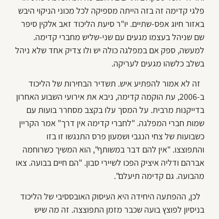
פלגי קדימה זה בזה הייתה מספיקה לכל מכוני הניקוי היבש
באזור חיוג אפס-שתיים. יו"ר סיעת הליכוד זאב אלקין סיפר
שם שניהל בעצמו מגעים עם שני-שליש מחברי קדימה.
למעשה, ספק אם במפלגה כולה יש ולו צדיק אחד שלא ניהל
בשלב כלשהו מגעים לעריקה.
זה לא אמור להפתיע איש. תשדיר הבחירות של הליכוד
ב-2006, עת הוקמה קדימה, ניבא את אירועי השבוע האחרון
בדייקנות מרבית. על המסך עלו בקצב מסחרר בועות עם
שמות חברי המפלגה. "לחברי קדימה אין דרך" אמר הקריין
כשבועות של צחי הנגבי ושמעון פרס התנגשו זו בזו
והתפוצצו. "אין להם דבר במשותף", הוא המשיך כשרוחמה
אברהם ודליה איציק הפכו לשיירי סבון. "הם חיים בבועה. צאו
מהבועה. גם קדימה תיעלם".
לכן, ההפתעה היחידה היא העיסוק האובססיבי של הליכוד
בניסיון לפוצץ בועה שכבר מזמן התפוצצה. זה מה שיש