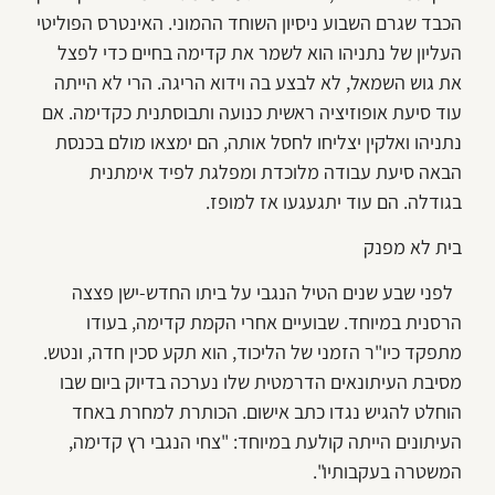
הכבד שגרם השבוע ניסיון השוחד ההמוני. האינטרס הפוליטי
העליון של נתניהו הוא לשמר את קדימה בחיים כדי לפצל
את גוש השמאל, לא לבצע בה וידוא הריגה. הרי לא הייתה
עוד סיעת אופוזיציה ראשית כנועה ותבוסתנית כקדימה. אם
נתניהו ואלקין יצליחו לחסל אותה, הם ימצאו מולם בכנסת
הבאה סיעת עבודה מלוכדת ומפלגת לפיד אימתנית
בגודלה. הם עוד יתגעגעו אז למופז.
בית לא מפנק
לפני שבע שנים הטיל הנגבי על ביתו החדש-ישן פצצה
הרסנית במיוחד. שבועיים אחרי הקמת קדימה, בעודו
מתפקד כיו"ר הזמני של הליכוד, הוא תקע סכין חדה, ונטש.
מסיבת העיתונאים הדרמטית שלו נערכה בדיוק ביום שבו
הוחלט להגיש נגדו כתב אישום. הכותרת למחרת באחד
העיתונים הייתה קולעת במיוחד: "צחי הנגבי רץ קדימה,
המשטרה בעקבותיו".