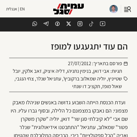
EN | אנגלית
הם עוד יתגעגעו למופז
פורסם בתאריך:
27/07/2012
תגיות:
אבי דואן
,
בנימין נתניהו
,
דליה איציק
,
זאב אלקין
,
יובל
שטייניץ
,
יוליה שמאלוב ברקוביץ'
,
עתניאל שנלר
,
צחי הנגבי
,
שאול מופז
,
תקציב דו שנתי
ועדת הכנסת הייתה השבוע גדושה באנשים שניהלו מאבק
מצפוני: הם נאבקו במצפונם כל הלילה, ובסוף גברו עליו. היו
שם אבי "לא קיבלתי סגן שר" דואן, יוליה "שקרן משקרן
פטור" שמאלוב, עתניאל "התחבטנו אידיאולוגית" שנלר
ואריה "הכל ספקולציות" ביבי. הכביסה המלוכלכת שהטיחו