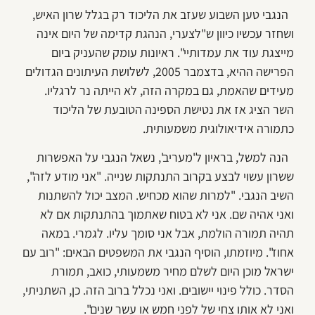
הנגבי טען השבוע שעזב את הליכוד רק בגלל שרון האיש,
ושחזר עכשיו כיוון ש"לצערי, הנהגת קדימה של היום אינה
מייצגת עוד את עמדותיי". ראיונות עומק שהעניק ביום
הפרישה ההיא, בדצמבר 2005, לשלושת העיתונים הגדולים
מעידים שהאמת, גם במקרה הזה, לא הייתה נר לרגליו.
השר הציג אז את נטישת הספינה הטובעת של הליכוד
כתמורה אידיאולוגית משמעותית.
הנה למשל, בראיון ל'מעריב', נשאל הנגבי על האפשרות
ששרון עשוי לבצע בקרוב התנתקות שנייה. "אני מודע לזה",
השיב הנגבי. "למרות שהוא מכחיש. המצב יכול להשתנות
ואני אהיה שם. אני לא בטוח שאתמוך בהתנתקות אם לא
תהיה תמורה הולמת, אבל אני סומך עליו. לגמרי. במאה
אחוז". מיוזמתו, הוסיף הנגבי את המשפטים הבאים: "רוב עם
ישראל מוכן היום לשלם מחיר משמעותי, כואב, תמורת
הסדר. כולל פינוי יישובים. ואני נכלל ברוב הזה. כן, השתניתי,
ואני לא אותו צחי של לפני חמש או עשר שנים".