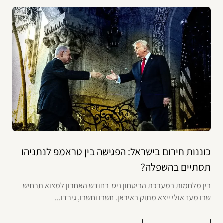
כוננות חירום בישראל: הפגישה בין טראמפ לנתניהו
תסתיים בהשפלה?
בין מלחמות במערכת הביטחון ניסו בחודש האחרון למצוא תרחיש
שבו מעז אולי ייצא מתוק באיראן. חשבו וחשבו, גירדו...