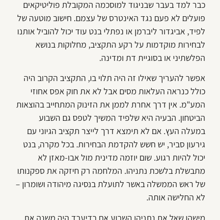
כבר למד בעבר שבניגוד למוסכמה המקובלת פוליטיקאים
פועלים לא פעם נגד האינטרס של עצמם. חישוב מוטעה של
לפיד, אביגדור ליברמן או נפתלי בנט עוד יכול להוביל אותנו
לבחירות מוקדמות על רקע התקציב, מחלוקות בנושא
הפלשתיני או בסוגיית דת ומדינה.
אפשר להעריך שאילו זה היה תלוי בו, התקציב הקרוב היה
כולל כנראה העלאות מסים אבל לא את חוק אפס אחוזי
המע"מ. אין דרך אחרת לממן את הזינוק המתחייב בהוצאות
הביטחון. הבעיה היא שלפיד המשיך לטפס גם השבוע
במעלה העץ. אם לא תימצא דרך לייצר תקציב הגיוני עם
גירעון סביר, יש חשש להקדמת הבחירות. בכל מקרה, בנט
יכול להיות רגוע. שום יוזמה מדינית מול אבו-מאזן לא
מתבשלת בלשכת נתניהו. המלחמה רק חיזקה את ספקנותו
של ראש הממשלה באשר לתועלת בנסיגה מיהודה ושומרון –
לא החלישה אותה.
מישהו שאל את נתניהו השבוע אם בדיעבד היה משנה את