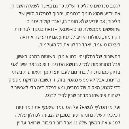
לגנוב מנדטים מהליכוד וש"ס. כך גם באשר לשאלה השנייה:
אם יודיע שהוא תומך בנתניהו, יהפוך למפלגת לוויין של
הליכוד; אם יודיע שלא תומך בו, יאבד קולות ימניים
שחוששים מממשלת מרכז-שמאל – וזאת בניגוד לבחירות
הקודמות, נטולות היריב לנתניהו; אם יודיע שהוא רואה
בעצמו מועמד, יאבד כחלון את כל העולמות.
התשובות של כחלון יהיו כמו אומרן: פשוטות במבט ראשון,
אבל מתוחכמות למדי. בנושא המדיני, הוא כנראה ישיב 'אני
בדיוק כמו נתניהו'. בתרגום לעברית: תומך תיאורטית בשתי
מדינות, אבל לא ממש מאמין בזה. זו תשובה מדויקת מספיק
כדי למנוע הצקות של כתבים, ומעורפלת דיה כדי לאפשר לו
לשהות איפשהו במרחב שבין לפיד לבנט.
ועל מי תמליץ לנשיא? על המועמד שיאמץ את המדיניות
הכלכלית שלי. נתניהו יטען כמובן שהצבעה לכחלון עלולה
למנוע את המשך שלטונו, אבל רוב הציבור, שרואה עדיין