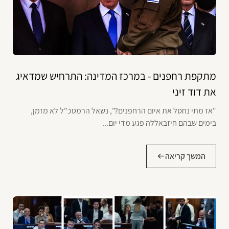
מתקפת רחפנים - במרכז המדינה: התרחיש שמדאיג
את דוד זיני
"אז מתי נחסל את איום הרחפנים?", נשאל הרמטכ"ל לא מזמן,
בימים שבהם חיזבאללה פגע מדי יום...
המשך קריאה