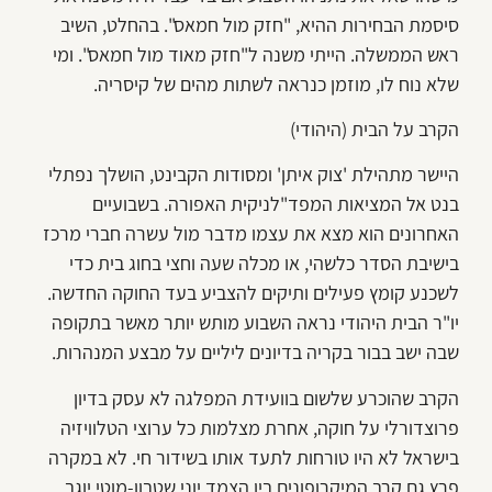
סיסמת הבחירות ההיא, "חזק מול חמאס". בהחלט, השיב
ראש הממשלה. הייתי משנה ל"חזק מאוד מול חמאס". ומי
שלא נוח לו, מוזמן כנראה לשתות מהים של קיסריה.
הקרב על הבית (היהודי)
היישר מתהילת 'צוק איתן' ומסודות הקבינט, הושלך נפתלי
בנט אל המציאות המפד"לניקית האפורה. בשבועיים
האחרונים הוא מצא את עצמו מדבר מול עשרה חברי מרכז
בישיבת הסדר כלשהי, או מכלה שעה וחצי בחוג בית כדי
לשכנע קומץ פעילים ותיקים להצביע בעד החוקה החדשה.
יו"ר הבית היהודי נראה השבוע מותש יותר מאשר בתקופה
שבה ישב בבור בקריה בדיונים ליליים על מבצע המנהרות.
הקרב שהוכרע שלשום בוועידת המפלגה לא עסק בדיון
פרוצדורלי על חוקה, אחרת מצלמות כל ערוצי הטלוויזיה
בישראל לא היו טורחות לתעד אותו בשידור חי. לא במקרה
פרץ גם קרב המיקרופונים בין הצמד יוני שטבון-מוטי יוגב