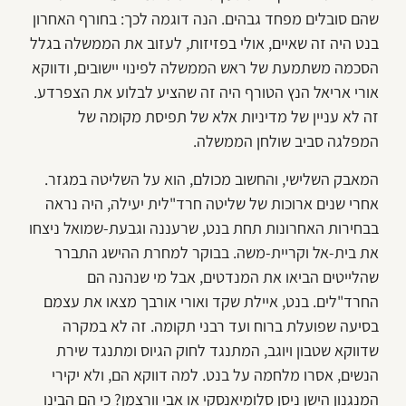
שהם סובלים מפחד גבהים. הנה דוגמה לכך: בחורף האחרון
בנט היה זה שאיים, אולי בפזיזות, לעזוב את הממשלה בגלל
הסכמה משתמעת של ראש הממשלה לפינוי יישובים, ודווקא
אורי אריאל הנץ הטורף היה זה שהציע לבלוע את הצפרדע.
זה לא עניין של מדיניות אלא של תפיסת מקומה של
המפלגה סביב שולחן הממשלה.
המאבק השלישי, והחשוב מכולם, הוא על השליטה במגזר.
אחרי שנים ארוכות של שליטה חרד"לית יעילה, היה נראה
בבחירות האחרונות תחת בנט, שרעננה וגבעת-שמואל ניצחו
את בית-אל וקריית-משה. בבוקר למחרת ההישג התברר
שהלייטים הביאו את המנדטים, אבל מי שנהנה הם
החרד"לים. בנט, איילת שקד ואורי אורבך מצאו את עצמם
בסיעה שפועלת ברוח ועד רבני תקומה. זה לא במקרה
שדווקא שטבון ויוגב, המתנגד לחוק הגיוס ומתנגד שירת
הנשים, אסרו מלחמה על בנט. למה דווקא הם, ולא יקירי
המנגנון הישן ניסן סלומיאנסקי או אבי וורצמן? כי הם הבינו