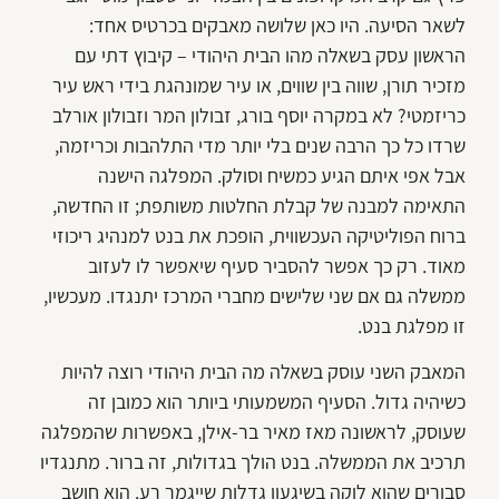
לשאר הסיעה. היו כאן שלושה מאבקים בכרטיס אחד:
הראשון עסק בשאלה מהו הבית היהודי – קיבוץ דתי עם
מזכיר תורן, שווה בין שווים, או עיר שמונהגת בידי ראש עיר
כריזמטי? לא במקרה יוסף בורג, זבולון המר וזבולון אורלב
שרדו כל כך הרבה שנים בלי יותר מדי התלהבות וכריזמה,
אבל אפי איתם הגיע כמשיח וסולק. המפלגה הישנה
התאימה למבנה של קבלת החלטות משותפת; זו החדשה,
ברוח הפוליטיקה העכשווית, הופכת את בנט למנהיג ריכוזי
מאוד. רק כך אפשר להסביר סעיף שיאפשר לו לעזוב
ממשלה גם אם שני שלישים מחברי המרכז יתנגדו. מעכשיו,
זו מפלגת בנט.
המאבק השני עוסק בשאלה מה הבית היהודי רוצה להיות
כשיהיה גדול. הסעיף המשמעותי ביותר הוא כמובן זה
שעוסק, לראשונה מאז מאיר בר-אילן, באפשרות שהמפלגה
תרכיב את הממשלה. בנט הולך בגדולות, זה ברור. מתנגדיו
סבורים שהוא לוקה בשיגעון גדלות שייגמר רע. הוא חושב