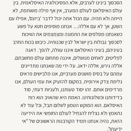
הסכסוך בינינו לערבים, אלא הפסיכולוגיה האיסלאמית. בין
עולם האיסלאם לעולם המערב, אין אף מילה משותפת, לא
הייתה ולא תהיה. עם הכול אתה יכול לדבר 'ביזנס', אפילו עם
השטן, אך לא עם אללה… אנחנו מוסיפים חטא על פשע
כשאנחנו מסלפים את התמונה ומצמצמים את הוויכוח
לסכסוך גבולות בין ישראל לבין שכנותיה. כיבוש בכוח החרב
בעיניהם, בעיני האיסלאם איננו עוולה, להפך. דאגה
לפליטים, לאחים מנושלים, איננה מתחום עולם מחשבתם.
אללה גירש, אללה ידאג. על-ידי מה שאנחנו מתדיינים
עמהם על בסיס מושגים מערביים, אנו מלבישים פראים
גלימת צדק אירופית. במקום להזעיק את עמי העולם, אנו
מרדימים אותם. זהו יסוד טעותנו, ולעניות דעתי, סוד
בדידותנו וכשלונותינו. האמת היא שהאויב הוא רוח
האיסלאם. הוא המוקש הטמון לשלום תבל, וכל עוד לא
נתאמץ ולא נצליח להנחיל לעולם החופשי את הידיעה
הזאת, נהיה אנחנו תמיד הקורבנות הראשונים של "אי
ידיעתו".