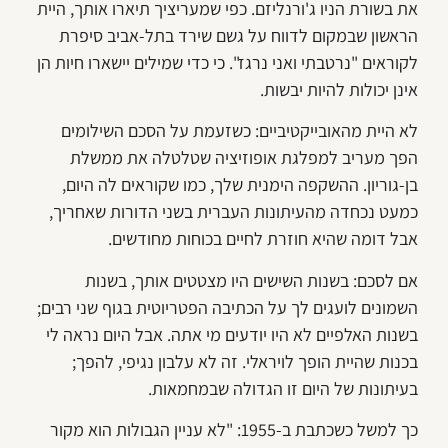
את בשורת הניו ג'ורנליזם. כפי שמעריציך תיארו אותך, היית
הראשון שבמקום לדווח על גשם שירד בתל-אביב סיפרת
לקוראים "נרטבתי ואני נרגז". כי כדי שמילים יישארו חיות הן
אינן יכולות להיות יבשות.
לא היית מהאובייקטיביים: כשזעמת על הסכם השילומים
הפך מעריב למפלגת אופוזיציה שטלטלה את ממשלת
בן-גוריון. ההשקפה הימנית שלך, כמו שקוראים לה היום,
כמעט נכחדה מהעיתונות העברית בשני הדורות שאחריך,
אבל דומה שהיא חוזרת לחיים בכוחות מחודשים.
אם לסכם: בשנות השישים היו מצטטים אותך, בשנות
השמונים לועגים לך על הכתיבה הפטריוטית בגוף שני רבים;
בשנות האלפיים לא היו יודעים מי אתה. אבל היום נראה לי
בכנות שהיית הופך לויראלי. זה לא עלבון נגיפי, להפך;
בעיתונות של היום זו הגדולה שבמחמאות.
כך למשל כשכתבת ב-1955: "לא עניין הגבולות הוא מקור