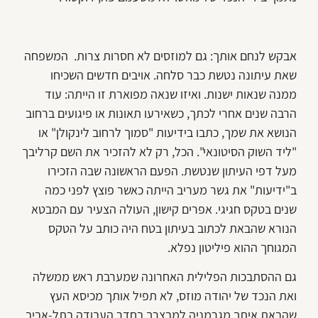
אבקש לנחם אותך: גם למוזסים לא חסרות צרות. המשפחה
שאת עיתונה נטשת כבר סלחה. אויבים חדשים השכיחו
ממנה שנאות ישנות. ואיזו שנאה מפוארת זו הייתה: עוד
הרבה שנים אחרי לכתך, כשאירעו תאונות או פיגועים ברחוב
הנושא את שמך, כתבו בידיעות "סמוך לרחוב לינקולן" או
"ליד השוק הסיטונאי". הכל, רק לא להזכיר את השם קרליבך
מעל דפי העיתון שנטשת. הפעם הראשונה שבה הזכירו
ב"ידיעות" את גשר מעריב הייתה כאשר פוצץ לפני כמה
שנים בטקס חגיגי. אפרים קישון, העולה הצעיר עם המבטא
הנורא שהבאת לכתוב בעיתון בטח היה כותב על הטקס
המגוחך ההוא פיליטון נפלא.
גם ההסתבכות הפלילית האחרונה שמערבת ראש ממשלה
ואת הנכד של יהודה מוזס, לא תפיל אותך מכיסא העץ
שהבאת איתך מגרמניה למבצרך בחדר העבודה בתל-אביב.