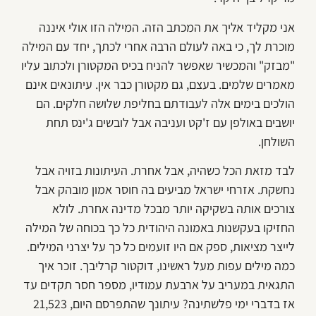
אני מקליד אליך את המכתב הזה. המילה הזו אולי איננה
מוכרת לך, כי באה לעולם הרבה אחרי לכתך, יחד עם המילה
"מבזק" והמכשיר שאפשר להניח בכיס המקטורן ולכתוב עליו
מאמרים שלמים. בעצם, גם מקטורן כבר אין. עיתונאים אינם
הולכים בימים אלה לעבודתם בחליפת שלושה חלקים. הם
יושבים באולפן עם ז'קט ועניבה אבל לובשים ג'ינס תחת
השולחן.
לבד מזאת הכל כשהיה, אבל אחרת. העיתונות בזויה אבל
נחשקת. אזרחי ישראל מביעים בה חוסר אמון מובהק אבל
צורכים אותה בשקיקה יותר מבכל מדינה אחרת. לולא
החזיקו בעקשנות באמונה היהודית כל כך בכוחה של המילה
לייצר מציאות, ספק אם היו זועמים כל כך על יצרני המילים.
כמה מילים עפות מעל ראשינו, דוקטור קרליבך. זוכר איך
התגאית במעריב על ארבעת עמודיו, מספר חסר תקדים עד
אז בדברי ימי פלשתינה? עיתונך שהתפרסם היום, 21,523