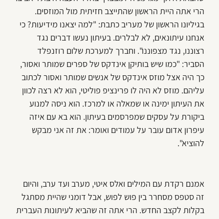
הרי אתה היית הראשון שהתייצב חזיתית מול המוזסים.
בגיליונו הראשון של מעריב כתבת: "למה יצאנו מידיעות? כי
אנחנו עיתונאים, לא לבלרים. בעיתון נעשו דברים נגד
רצוננו, נגד מצפוננו". וחברך למערכת שלום רוזנפלד
הסביר: "כמו שיש בותיקן אינדקס של ספרים שמותר ואסור,
כך היה אצל מוזס אינדקס של אנשים שמותר ואסור לכתוב
עליהם. מוזס לא היה לו פרינציפ פוליטי, הוא לא רצה לכוון
את העיתון ימינה או שמאלה או למרכז. הוא ניסה למנוע
ביקורת על עסקים שמפרסמים בעיתון. הוא בא עם איזה
עיפרון אדום עובר על עמודים ואומר: את זה אני מבקש
להוציא".
אמנם רקדת עם המילים ואלס איטי, מערב ועד ערב, והיום
זה סטפס מסחרר בין פוש לפוש, אבל דומני שהיית מסתגל
בקלות לקצב החדש. הרי אתה זה שהביא לעיתונות העברית