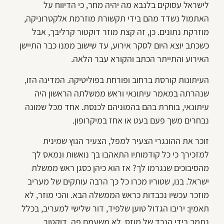
לישראל עסוקים בלנבא מה יהיה מחר, כי הדיווח על
האתמול נשדד מהם בידי תקשורת מוזרמת אלקטרוניקה,
מוזרקת נתונים. כן, זה קצת מוזר דוקטור קרליבך, אבל
כשכתב יוצא היום לסקר אירוע, עד שישוב ממנו כבר התיישן
האירוע והתייתר הכתב והקורא עבר הלאה.
העיתונות קורסת ברחוב ופורחת בפוליטיקה. המדינה הזו,
שנהרתה במאמר עיתונאי וראש ממשלתה הראשון היה
עיתונאי, בוחרת בהם בהמוניהם לכנסת. אחד מכל שמונה
נבחרים משך פעם בעט או אחז במיקרופון.
זוכר את ההונגרי הצעיר למפל, הצעיר הגוץ שמינית
למזכירך כי כל קודמותיו התאהבו בך נואשות ונמאס לך
מהסיבוכים שנגרמו לך? אז הוא כיהן כסגן ראש ממשלת
ישראל. בנו, שטוריו מכרו כל כך הרבה עותקים של מעריב
מוזכר עכשיו נכבדות כראש הממשלה הבא. והכי מוזר, לא
תאמין: יריבו הגדול טוען שלפיד, דור שלישי למעריב, בכלל
נתמך בידי הנכד של מוזס. לא משעמם פה, דוקטור.