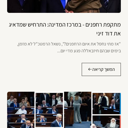
מתקפת רחפנים - במרכז המדינה: התרחיש שמדאיג
את דוד זיני
"אז מתי נחסל את איום הרחפנים?", נשאל הרמטכ"ל לא מזמן,
בימים שבהם חיזבאללה פגע מדי יום...
המשך קריאה