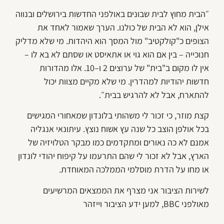
״הבית מחוץ לבית שבונים באולפני החדשות בירושלים ובנווה
אילן, הוא לא הבית של כולנו. הערך שאמור לאחד את
הצופים כ"קולקטיב" מול המסך הוא היהדות. מי שלא מדליק
חנוכייה – בין אם הוא גוי או אתאיסט או שסתם לא בא לו –
אין לו מקום ב"
בית" של ערוצים 2 ו–10. אלו מהדורות
חדשות יהודיות למהדרין. מי שלא מקיים מצוות יכול
להתארח, אבל לא להרגיש בבית״.
קצת מוזר, כי זכור לי משהותי בלונדון שמאחורי המגישים
בכל אולפן הוצב כל שנה עץ אשוח נוצץ. עיתונאי אנגליה
אמנם לא כה נאורים ומתקדמים כמו מבקר הטלויזיה של
הארץ, אבל לא זכור לי שהם התרעמו על קיפוח יהודי לונדון
או מחו על הדרת מוסלמי הממלכה המאוחדת.
לשירות הציבור אני מצרף את הממצאים המרשיעים
מאולפני BBC, למען ידע הציבור וייזהר