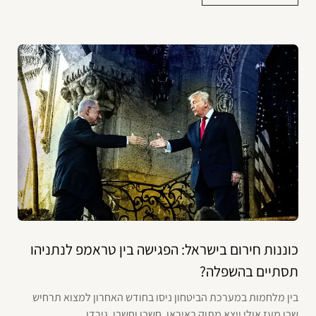
כוננות חירום בישראל: הפגישה בין טראמפ לנתניהו
תסתיים בהשפלה?
בין מלחמות במערכת הביטחון ניסו בחודש האחרון למצוא תרחיש
שבו מעז אולי ייצא מתוק באיראן. חשבו וחשבו, גירדו...