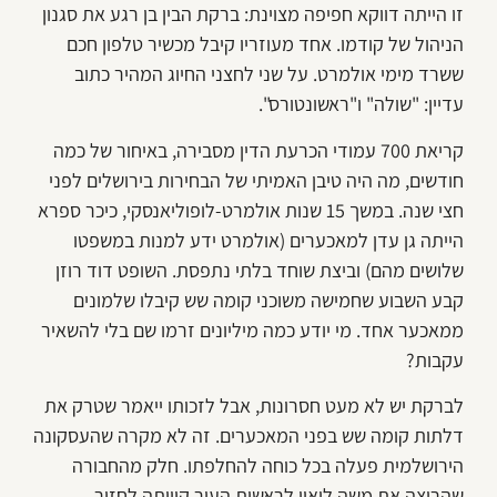
זו הייתה דווקא חפיפה מצוינת: ברקת הבין בן רגע את סגנון
הניהול של קודמו. אחד מעוזריו קיבל מכשיר טלפון חכם
ששרד מימי אולמרט. על שני לחצני החיוג המהיר כתוב
עדיין: "שולה" ו"ראשונטורס".
קריאת 700 עמודי הכרעת הדין מסבירה, באיחור של כמה
חודשים, מה היה טיבן האמיתי של הבחירות בירושלים לפני
חצי שנה. במשך 15 שנות אולמרט-לופוליאנסקי, כיכר ספרא
הייתה גן עדן למאכערים (אולמרט ידע למנות במשפטו
שלושים מהם) וביצת שוחד בלתי נתפסת. השופט דוד רוזן
קבע השבוע שחמישה משוכני קומה שש קיבלו שלמונים
ממאכער אחד. מי יודע כמה מיליונים זרמו שם בלי להשאיר
עקבות?
לברקת יש לא מעט חסרונות, אבל לזכותו ייאמר שטרק את
דלתות קומה שש בפני המאכערים. זה לא מקרה שהעסקונה
הירושלמית פעלה בכל כוחה להחלפתו. חלק מהחבורה
שהריצה את משה ליאון לראשות העיר קיוותה לחזור