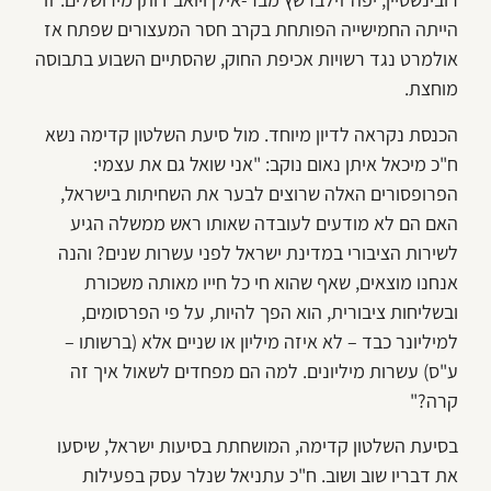
הייתה החמישייה הפותחת בקרב חסר המעצורים שפתח אז
אולמרט נגד רשויות אכיפת החוק, שהסתיים השבוע בתבוסה
מוחצת.
הכנסת נקראה לדיון מיוחד. מול סיעת השלטון קדימה נשא
ח"כ מיכאל איתן נאום נוקב: "אני שואל גם את עצמי:
הפרופסורים האלה שרוצים לבער את השחיתות בישראל,
האם הם לא מודעים לעובדה שאותו ראש ממשלה הגיע
לשירות הציבורי במדינת ישראל לפני עשרות שנים? והנה
אנחנו מוצאים, שאף שהוא חי כל חייו מאותה משכורת
ובשליחות ציבורית, הוא הפך להיות, על פי הפרסומים,
למיליונר כבד – לא איזה מיליון או שניים אלא (ברשותו –
ע"ס) עשרות מיליונים. למה הם מפחדים לשאול איך זה
קרה?"
בסיעת השלטון קדימה, המושחתת בסיעות ישראל, שיסעו
את דבריו שוב ושוב. ח"כ עתניאל שנלר עסק בפעילות