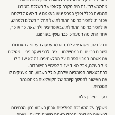
מהממשלה". זה היה מקרה קלאסי של השלכת בומרנג.
התנועה בכלל ופרץ בפרט יגיעו בעצמם עוד מעט לדילמה
אכזרית: להכיר בחוסר התוחלת של תהליך השלום ולפרוש,
או להכיר בחוסר התוחלת שבאופוזיציה ולהישאר. כך או כך,
אחוז החסימה המעודכן כבר נושף בעורפם.
ובכל זאת, משהו יצא לנתניהו מהעסקה העקומה האחרונה.
השרים הכי יוניים בממשלתו – ציפי לבני ויעקב פרי – מטילים
את אשמת המבוי הסתום על הפלשתינים. זה לא יעזור לו
מול העולם, אבל מאוד יעזור לסיכויי ההישרדות.
בהתבטאויות הפומביות שלהם, כולל השבוע, הם מעניקים לו
את האישור להמשך קיומה של הקואליציה במתכונתה
הנוכחית.
בעניין סילבן שלום
משקיף על המערכת הפוליטית אבחן השבוע נכון: הבחירות
לנשיאות המדינה יתנהלו מעתה בשיטת חדשה – שיטת