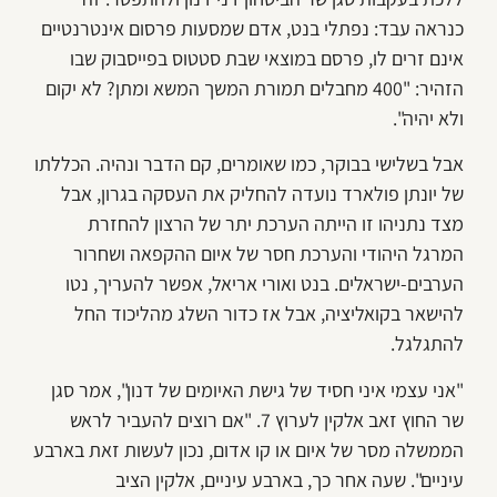
כנראה עבד: נפתלי בנט, אדם שמסעות פרסום אינטרנטיים
אינם זרים לו, פרסם במוצאי שבת סטטוס בפייסבוק שבו
הזהיר: "400 מחבלים תמורת המשך המשא ומתן? לא יקום
ולא יהיה".
אבל בשלישי בבוקר, כמו שאומרים, קם הדבר ונהיה. הכללתו
של יונתן פולארד נועדה להחליק את העסקה בגרון, אבל
מצד נתניהו זו הייתה הערכת יתר של הרצון להחזרת
המרגל היהודי והערכת חסר של איום ההקפאה ושחרור
הערבים-ישראלים. בנט ואורי אריאל, אפשר להעריך, נטו
להישאר בקואליציה, אבל אז כדור השלג מהליכוד החל
להתגלגל.
"אני עצמי איני חסיד של גישת האיומים של דנון", אמר סגן
שר החוץ זאב אלקין לערוץ 7. "אם רוצים להעביר לראש
הממשלה מסר של איום או קו אדום, נכון לעשות זאת בארבע
עיניים". שעה אחר כך, בארבע עיניים, אלקין הציב