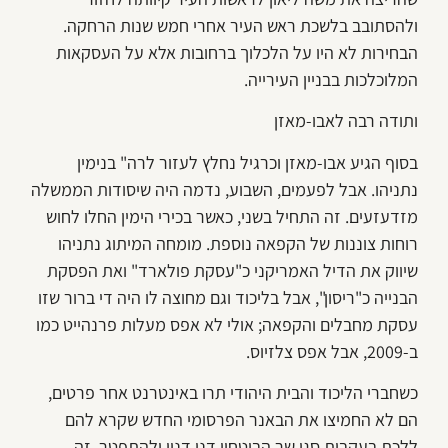
ולהסתובב בלשכת ראש העיר אחרי חמש שנות הרחקה.
הבחירות לא היו על הלכלוך ברחובות אלא על העסקאות
המלוכלכות בבניין העירייה.
ותודה רבה לאבו-מאזן
בסוף הגיע אבו-מאזן וכרגיל נחלץ לעזור לרה" בנימין
נתניהו. אבל לפעמים, השבוע, נדמה היה שיסודות הממשלה
מזדעזעים. זה התחיל בשני, כאשר בכירי הימין החלו לחוש
רוחות צוננות של הקפאה נוספת. מומחה המיתוג נתניהו
שיווק את הדיל האמריקני כ"עסקת פולארד" ואת הפסקת
הבנייה כ"ריסון", אבל בליכוד וגם מחוצה לו היה די ברור שזו
עסקת מחבלים והקפאה; אולי לא אפס מעלות פרנהייט כמו
ב-2009, אבל אפס צלזיוס.
כשחברי הליכוד והבית היהודי תרו באינטרנט אחר פרטים,
הם לא החמיצו את הבאנר הפרסומי החדש שקרא להם
ללכת בעקבות סגן שר הביטחון דני דנון ולהתפטר. זה