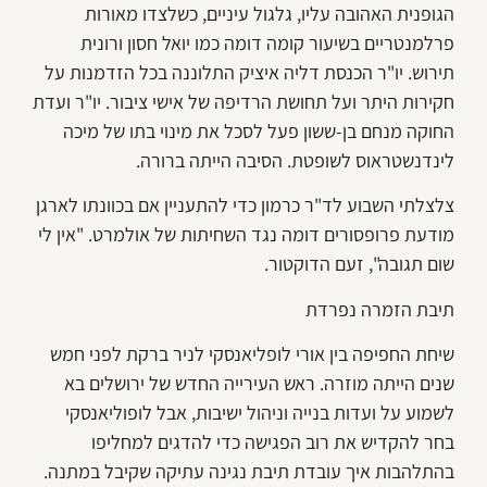
הגופנית האהובה עליו, גלגול עיניים, כשלצדו מאורות
פרלמנטריים בשיעור קומה דומה כמו יואל חסון ורונית
תירוש. יו"ר הכנסת דליה איציק התלוננה בכל הזדמנות על
חקירות היתר ועל תחושת הרדיפה של אישי ציבור. יו"ר ועדת
החוקה מנחם בן-ששון פעל לסכל את מינוי בתו של מיכה
לינדנשטראוס לשופטת. הסיבה הייתה ברורה.
צלצלתי השבוע לד"ר כרמון כדי להתעניין אם בכוונתו לארגן
מודעת פרופסורים דומה נגד השחיתות של אולמרט. "אין לי
שום תגובה", זעם הדוקטור.
תיבת הזמרה נפרדת
שיחת החפיפה בין אורי לופליאנסקי לניר ברקת לפני חמש
שנים הייתה מוזרה. ראש העירייה החדש של ירושלים בא
לשמוע על ועדות בנייה וניהול ישיבות, אבל לופוליאנסקי
בחר להקדיש את רוב הפגישה כדי להדגים למחליפו
בהתלהבות איך עובדת תיבת נגינה עתיקה שקיבל במתנה.