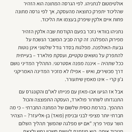
אולטימטום לנתניהו. לפי הגרסה המתונה הוא הזהיר
שהליכוד יתפרק כתוצאה מהעסקה, אך לפי גרסה מתונה
פחות איים אלקין שיפרק בעצמו את הליכוד.
נתניהו בוודאי נזכר בפעם הקודמת שבה אלקין הזהיר
מפירוק המפלגה: זה קרה סביב המשבר הנשכח על
גבעת-האולפנה. מפלגות בסדר גודל שלטוני אינן נוטות
להתפרק על נושאים טקטיים, ועסקת פולארד – בעייתית
ככל שתהיה – איננה מפנה אסטרטגי. התהליך המדיני נושם
דרך מכשירים, ואיש – אפילו לא מזכיר המדינה האמריקני
ג'ון קרי – אינו מאמין שיתעורר.
אבל אז הגיעו אבו-מאזן עם פנייתו לאו"ם והקונגרס עם
התנגדותו לשחרור פולארד, העסקה התפוצצה והכול
התהפך. בהרמת כוסית שלשום של המחנה החברתי – כי מה
חברתי יותר מציפי לבני ובנימין (פואד) בן-אליעזר? – הצהיר
השר עמיר פרץ: "אם יש מפלגה שהמשך תהליך השלום
מטריד אותה, היא מוזמנת לעשות חשבון נפש ולצאת