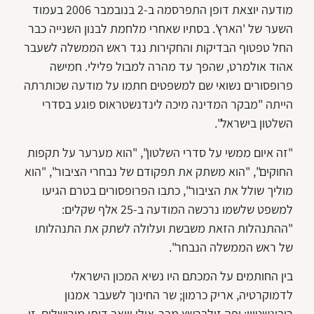
מודעה יוצאת דופן התפרסמה ב-2 בנובמבר 2006 בעמוד
השער של 'הארץ'. בסתיו שאחרי מלחמת לבנון השנייה כבר
החל טפטוף הבדיקות והחקירות נגד ראש הממשלה לשעבר
אהוד אולמרט, שהפך עד מהרה למבול פלילי. חמישה
פרופסורים נשואי שם למשפטים חתמו על מודעה שכותרתה
הייתה "מבקר המדינה מיכה לינדנשטראוס פוגע בסדרי
השלטון בישראל".
"זה איום ממשי על סדרי השלטון", "הוא מערער על תקפות
החוקים", "הוא משתק את תפקודם של נבחרי הציבור", "הוא
מוליך שולל את הציבור", כתבו הפרופסורים בטרם הגיעו
למשפט שלשמו נרכשה המודעה ב-25 אלף שקלים:
"ההתנהלות הזאת משבשת ועלולה לשתק את התנהלותו
של ראש הממשלה הנבחר".
בין החותמים על המכתם היו נשיא המכון הישראלי
לדמוקרטיה, אריק כרמון; שר החינוך לשעבר אמנון
רובינשטיין; יפה זילברשץ מבר-אילן ויואב דותן מירושלים. זו