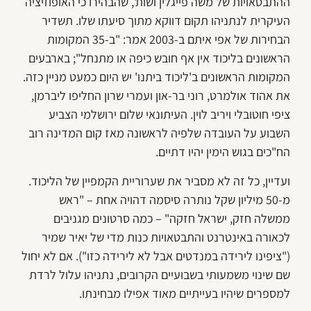
ההתבטאויות של משה פייגלין ושות', שהבהירו כי האופוזיציה
העיקרית לנתניהו תקום דווקא מתוך סיעתו שלו. תשדיר
הבחירות של אפי איתם ב-2003 אמר: "ב-35 המקומות
הראשונים בליכוד אין אף חובש כיפה או מתנחל"; בארבעים
המקומות הראשונים ב'ליכוד ביתנו' יש היום כמעט מניין כזה.
את אהוד אולמרט, רוני בר-און ועמרי שרון החליפו ליברמן,
ציפי חוטובלי ויריב לוין. העיתונאי שלום ירושלמי הצביע
השבוע על העובדה שלפיה לראשונה מאז קום המדינה רוב
הח"כים בגוש הימין יהיו דתיים.
ועדיין, כל זה לא מסביר את שערוריית הקמפיין של הליכוד.
מ-50 מיליון שקל נותרה סיסמה דהויה אחת – "ראש
ממשלה חזק, ישראל חזקה" – כמה סרטונים מגניבים
לכאורה באינטרנט והתבטאויות כנות מדי של יאיר שמיר
("ציפינו לירידה במנדטים אבל לא לירידה כזו"). אם לא יחול
שם שינוי משמעותי בשבועיים הקרובים, נתניהו עלול לרדת
למספרים שיהיו בעייתיים מאוד אפילו מבחינתו.