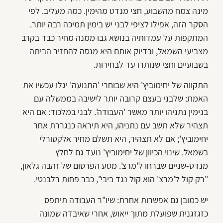
מינה צמח מהשבוע, חצי מנדט מהימין. כמה מעליב. לפי
הסקר הזה, אפילו לציפי לבני יש בימין תמיכה רבה יותר.
המתקפות על עמדותיה בנושא גבו ממנה מחיר כבד בקרב
מצביעי השמאל, ובדיוק אותם היא מנסה להחזיר הביתה
בשבועיים וחצי שנותרו עד לבחירות.
התקווה של יחימוביץ' היא שבוחרי 'התנועה' יגלו עכשיו את
האמת: שלבני בעצם קרובה יותר לישיבה בממשלה עם
בנימין נתניהו יותר מאשר 'העבודה'. לבני במלכוד: אם היא
תצהיר שלא תשב עם נתניהו, היא תיראה כנגררת אחר
יחימוביץ'; אם לא תצהיר, היא תשלם מחיר אלקטורלי
בשמאל. שינוי הכיוון של יחימוביץ' נועד גם לחלץ
מנדט-שניים שברחו ל'מרצ'. מסע הפרסום של זהבה גלאון,
"רק קול ל'מרצ' הוא קול נגד ביבי", כבר פחות רלבנטי.
יש כמובן גם אפשרות אחרת: שיו"ר העבודה תיתפס
כזגזגנית שפועלת מתוך ייאוש, אחרי שאיבדה שמונה