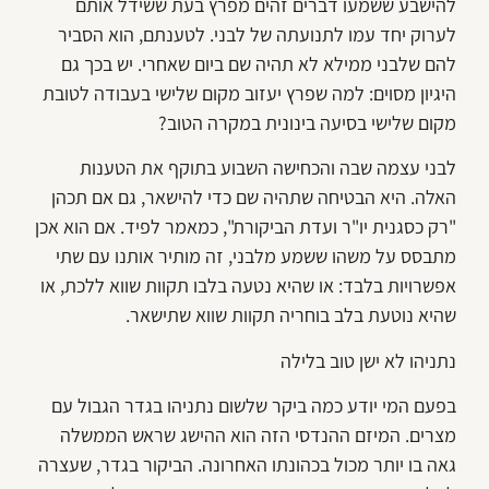
להישבע ששמעו דברים זהים מפרץ בעת ששידל אותם
לערוק יחד עמו לתנועתה של לבני. לטענתם, הוא הסביר
להם שלבני ממילא לא תהיה שם ביום שאחרי. יש בכך גם
היגיון מסוים: למה שפרץ יעזוב מקום שלישי בעבודה לטובת
מקום שלישי בסיעה בינונית במקרה הטוב?
לבני עצמה שבה והכחישה השבוע בתוקף את הטענות
האלה. היא הבטיחה שתהיה שם כדי להישאר, גם אם תכהן
"רק כסגנית יו"ר ועדת הביקורת", כמאמר לפיד. אם הוא אכן
מתבסס על משהו ששמע מלבני, זה מותיר אותנו עם שתי
אפשרויות בלבד: או שהיא נטעה בלבו תקוות שווא ללכת, או
שהיא נוטעת בלב בוחריה תקוות שווא שתישאר.
נתניהו לא ישן טוב בלילה
בפעם המי יודע כמה ביקר שלשום נתניהו בגדר הגבול עם
מצרים. המיזם ההנדסי הזה הוא ההישג שראש הממשלה
גאה בו יותר מכול בכהונתו האחרונה. הביקור בגדר, שעצרה