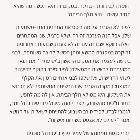
הוועדה לביקורת המדינה. במקום זה היא תעשה מה שהיא
תמיד עושה – היא תלך הביתה".
לפיד לא הסביר על מה ביסס את התחזית החד-משמעית
שלו, אבל הנה הערכה זהירה: שלא כרגיל, שני המתחרים
האלה דווקא ישבו זה עם זה לא פעם בשבועות האחרונים.
זה קרה במסגרת המשא ומתן הכושל לריצה משותפת. לבני
ביקשה לעצמה את המקום הראשון ב'יש עתיד' ואת תואר
המועמדת לראשות הממשלה; לפיד סירב בתוקף להיענות
לשתי הדרישות, ואז שלפו לבני או חיים רמון את הקלף
המנצח: במקרה הסביר שבו הרשימה המשותפת לא תכבוש
את השלטון, היא ממילא תלך הביתה. אין לה מה לחפש
בתור ח"כית מהשורה, ולפיד ייהנה מיבול מנדטים גדול יותר,
לגמרי לבדו. לפיד סירב השבוע להתייחס לשאלות על הנושא
ואמר "לעולם לא אצטט משיחות אישיות".
חברי כנסת ממחנהו של עמיר פרץ ב'עבודה' מוכנים