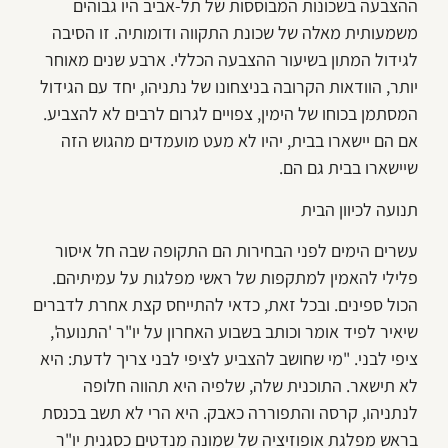
ההצבעה בשכונות המבוססות של תל-אביב היו גבוהים
משמעותית מאלה של שכונת התקווה ודומותיה. זו הסיבה
לגידול המתון בשיעור ההצבעה הכללי. ארבע שנים מאוחר
יותר, הוודאות הקרובה בניצחונו של נתניהו, יחד עם הגידול
המסתמן בכוחו של הימין, צפויים לגרום לרבים לא להצביע.
אם הם יישארו בבית, יהיו לא מעט מועמדים מהגוש הזה
שיישארו בבית גם הם.
תנועה לכיוון הבית
עשרים הימים לפני הבחירות הם התקופה שבה חל איסור
פלילי להאמין למתקפות של ראשי מפלגות על עמיתיהם.
הכול ספינים. ובכל זאת, כדאי להתייחס קצת אחרת לדברים
שיאיר לפיד אומר וכותב בשבוע האחרון על יו"ר 'התנועה',
ציפי לבני. "מי שחושב להצביע לציפי לבני צריך לדעת: היא
לא תישאר. התוכנית שלה, שלפיה היא תהווה חלופה
לנתניהו, קרסה והתפוררה כאבק. היא הרי לא תשב בכנסת
בראש מפלגת אופוזיציה של שמונה מנדטים כסגנית יו"ר