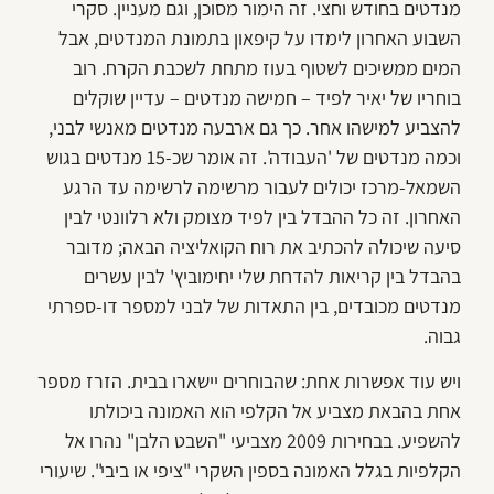
מנדטים בחודש וחצי. זה הימור מסוכן, וגם מעניין. סקרי
השבוע האחרון לימדו על קיפאון בתמונת המנדטים, אבל
המים ממשיכים לשטוף בעוז מתחת לשכבת הקרח. רוב
בוחריו של יאיר לפיד – חמישה מנדטים – עדיין שוקלים
להצביע למישהו אחר. כך גם ארבעה מנדטים מאנשי לבני,
וכמה מנדטים של 'העבודה'. זה אומר שכ-15 מנדטים בגוש
השמאל-מרכז יכולים לעבור מרשימה לרשימה עד הרגע
האחרון. זה כל ההבדל בין לפיד מצומק ולא רלוונטי לבין
סיעה שיכולה להכתיב את רוח הקואליציה הבאה; מדובר
בהבדל בין קריאות להדחת שלי יחימוביץ' לבין עשרים
מנדטים מכובדים, בין התאדות של לבני למספר דו-ספרתי
גבוה.
ויש עוד אפשרות אחת: שהבוחרים יישארו בבית. הזרז מספר
אחת בהבאת מצביע אל הקלפי הוא האמונה ביכולתו
להשפיע. בבחירות 2009 מצביעי "השבט הלבן" נהרו אל
הקלפיות בגלל האמונה בספין השקרי "ציפי או ביבי". שיעורי