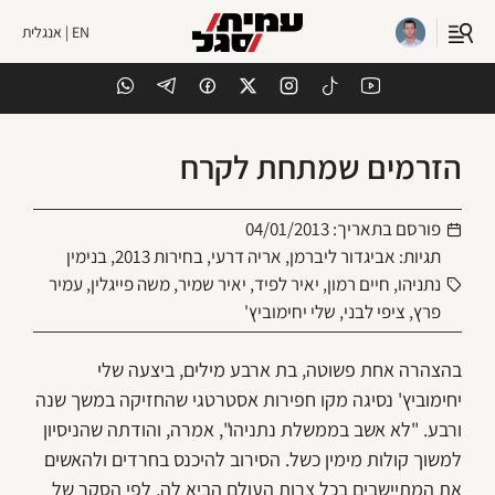
EN | אנגלית
הזרמים שמתחת לקרח
פורסם בתאריך:
04/01/2013
תגיות:
אביגדור ליברמן
,
אריה דרעי
,
בחירות 2013
,
בנימין
נתניהו
,
חיים רמון
,
יאיר לפיד
,
יאיר שמיר
,
משה פייגלין
,
עמיר
פרץ
,
ציפי לבני
,
שלי יחימוביץ'
בהצהרה אחת פשוטה, בת ארבע מילים, ביצעה שלי
יחימוביץ' נסיגה מקו חפירות אסטרטגי שהחזיקה במשך שנה
ורבע. "לא אשב בממשלת נתניהו", אמרה, והודתה שהניסיון
למשוך קולות מימין כשל. הסירוב להיכנס בחרדים ולהאשים
את המתיישבים בכל צרות העולם הביא לה, לפי הסקר של