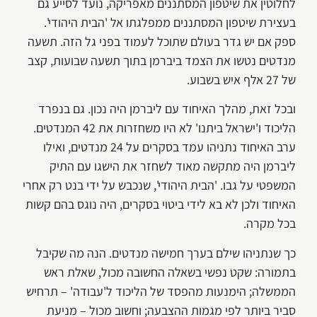
לחלוטין את שיטפון המסתננים מאפריקה, נועד לסייע גם
בעצירת שיטפון המסתננים ממפלגתו אל 'הבית היהודי'.
ספק אם יש גדר בעולם שתוכל לעמוד בפני גל הזה. תשעה
מנדטים נטשו את הצמד ביברמן בתוך תשעה שבועות, קצב
של 27 אלף איש בשבוע.
ובכל זאת, מהלך האיחוד עם ליברמן היה נכון. גם בנפרד
הליכוד ו'ישראל ביתנו' לא היו משחזרות את 42 המנדטים.
ערב האיחוד נתניהו עמד בסקרים על 24 מנדטים, ואילו
ליברמן היה מתקשה מאוד לשחזר את הישגו עם התיק
המשפטי על גבו. 'הבית היהודי', שנכבש על ידי בנט רק אחרי
האיחוד ולכן לא בא לידי ביטוי בסקרים, היה נוגס בהם קשות
בכל מקרה.
כך שנתניהו שילם בערך חמישה מנדטים. הנה מה שקיבל
בתמורה: שקט נפשי בשאלה החשובה מכול, שאלת ראש
הממשלה; הימנעות מהפסד של הליכוד ל'עבודה' – תרחיש
סביר ביותר לפי מגמות ההצבעה; וחשוב מכול – מניעת