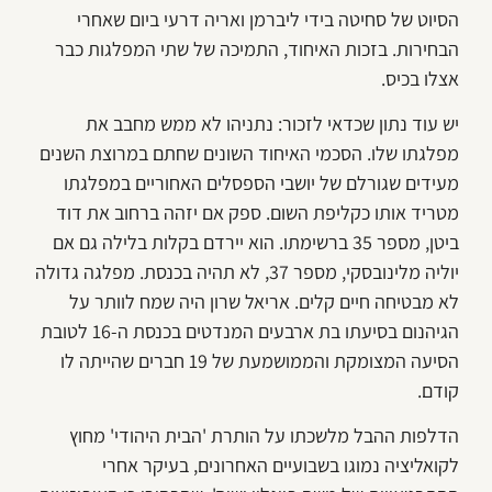
הסיוט של סחיטה בידי ליברמן ואריה דרעי ביום שאחרי
הבחירות. בזכות האיחוד, התמיכה של שתי המפלגות כבר
אצלו בכיס.
יש עוד נתון שכדאי לזכור: נתניהו לא ממש מחבב את
מפלגתו שלו. הסכמי האיחוד השונים שחתם במרוצת השנים
מעידים שגורלם של יושבי הספסלים האחוריים במפלגתו
מטריד אותו כקליפת השום. ספק אם יזהה ברחוב את דוד
ביטן, מספר 35 ברשימתו. הוא יירדם בקלות בלילה גם אם
יוליה מלינובסקי, מספר 37, לא תהיה בכנסת. מפלגה גדולה
לא מבטיחה חיים קלים. אריאל שרון היה שמח לוותר על
הגיהנום בסיעתו בת ארבעים המנדטים בכנסת ה-16 לטובת
הסיעה המצומקת והממושמעת של 19 חברים שהייתה לו
קודם.
הדלפות ההבל מלשכתו על הותרת 'הבית היהודי' מחוץ
לקואליציה נמוגו בשבועיים האחרונים, בעיקר אחרי