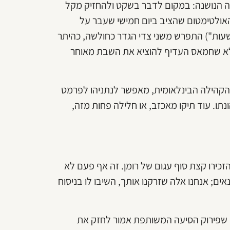
 הנושנה: במקום לדבר בשקט ולהחזיק מקל
האולטימטום שהציב ביום חמישי שעבר על
את השגריר האמריקני בהרצליה ("שקט מוחלט בתוך 48 שעות") התפרש משני צדי הגדר כחולשה, כהיתר
פלא שחמאס העדיף להוציא את השבת מאוחר
י מהקהילה הבינלאומית, מאפשר לנתניהו לפרמט
ו. עוד תיקו מאכזב, או חלילה פחות מזה,
כירו קצת סוף עגום של רומן. זה אף פעם לא
אים; אנחנו אלה שזרקנו אותך, השיבו לו בניסוח
ח שפירוק הסיעה המשותפת אמור לחזק את