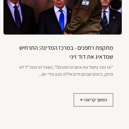
מתקפת רחפנים - במרכז המדינה: התרחיש
שמדאיג את דוד זיני
"אז מתי נחסל את איום הרחפנים?", נשאל הרמטכ"ל לא
מזמן, בימים שבהם חיזבאללה פגע מדי יום...
המשך קריאה