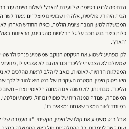
הדחיפה לבנט בסיומה של ועידת 'הארץ' לשלום הייתה עוד 
הבית היהודי. פוליטית, אלה היו שבועיים מוצלחים מאוד לשר 
הממשלה למען תגובה ציונית הולמת. כאילו החודש האחרון לא ה
כלות כיצד בנט רוכב על גל הדליפות מהקבינט, הראיונות באול
'הארץ'.
לכן מפתיע לשמוע את הטקסט הנוקב שמשמיע פנחס ולרשטיין, 
שמעולם לא הצבעתי לליכוד וכנראה גם לא אצביע לו, מזועזע
המפלגות הדתיות-לאומיות, כואב לי הלב לראות מהלכים לא נקי
היא ריסוק הימין. המטרה העיקרית של בנט היא להוביל לכך שבב
הליכוד. מבחינתו, לא משנה אם המחנה הלאומי ינצח – חשוב מי
המשפחה, שנודף ממנה ריח של פופוליזם זול, סינטתי ופלסטי. אנ
במיוחד לאור המצב שאנחנו נמצאים בו".
אבל בנט משמיע את קולו של הימין, הקשיתי. "זו העמדה שלי לא
שום קשר לעמדות. כל ההתלהמות מול ראש הממשלה במצב ה