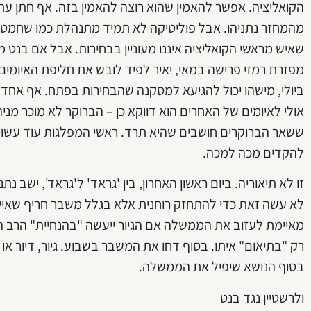
הקואליציה. אפשר להאמין שהוא רוצה להאמין בזה. אף חתן עתי
מהמחזר נתניהו. אבל פוליטיקה לא תמיד מתנהלת כמו שחמט, ולר
שאיש מראשי הקואליציה איננו מעוניין בבחירות. אבל אם בנט 
מפזרת רמזי פרישה במאי, יאיר לפיד לובש את חליפת האיומים ב
ביולי, מישהו יכול להגיעא למסקנה שהבחירות בפתח. אף אחד
אולי לאיומים של האחרים הוא דווקא כן – הברוקר לא מוכר מני
ששאר הברוקרים חושבים שהיא תרד. ראשי המפלגות עוד עשויים
להקדים מכה למכה.
זו לא תיאוריה. ביום ראשון האחרון, בין 'גראד' ל'גראד', ישב 
לא עשה זאת כדי להתחזק רוחנית אלא בגלל משבר חריף שאיים
מאיימת לעזוב את הממשלה אם הגיור ייעשה "בהנחיית" הרב הרא
רק "בתיאום" איתו. בסוף דחו את המשבר בשבוע. גיור, דיור או 
בסוף הנושא שיפיל את הממשלה.
ולרשטיין נגד בנט