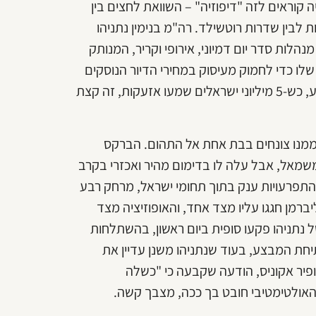
וראים לזה "דיפוזיה" – השוואת לחצים בין
ת לבין שדרות רוטשילד. רה"מ בנימין נתניהו
לות סדר יום דמיוני, אירופי וקריר, המנותק
לו כדי לחמוק מעיסוק במחירי הדיור הנוסקים
או באב הבית התורן שהגיש נגדו תביעה מתוקשרת, אבל השבוע, כש-5 מיליוני ישראלים שמעו אזעקות, זה קצת
ממנו צונחים בבת אחת אל התהום. הברקס
שמאל, אבל עלה לו בדימום מהיר ואכזרי בקרב
 בהתפרעויות ענק בתוך תחומי ישראל, מרחק רבע
רמן חגגו עליו מצד אחד, והאופוזיציה מצד
 נתניהו פקעו סופית ביום ראשון, בהשתלחות
תיחת המבצע, בעוד שנתניהו משנן עדיין את
פיר אקוניס, הודעה שקבעה כי "כשלה
האולטימטיבי חובט בך ככה, מצבך קשה.