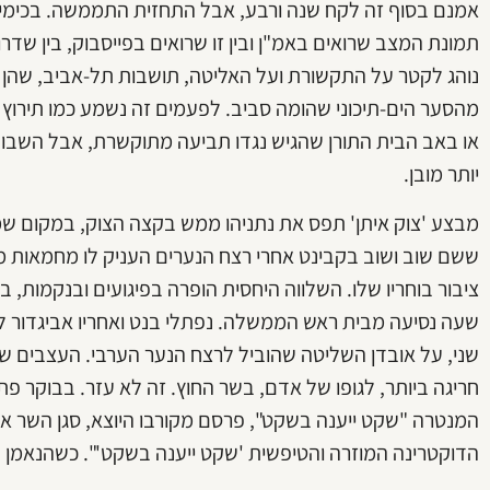
אמנם בסוף זה לקח שנה ורבע, אבל התחזית התממשה. בכימיה ק
תמונת המצב שרואים באמ"ן ובין זו שרואים בפייסבוק, בין שדרו
נוהג לקטר על התקשורת ועל האליטה, תושבות תל-אביב, שהן מנה
מהסער הים-תיכוני שהומה סביב. לפעמים זה נשמע כמו תירוץ ש
יותר מובן.
מבצע 'צוק איתן' תפס את נתניהו ממש בקצה הצוק, במקום ש
ששם שוב ושוב בקבינט אחרי רצח הנערים העניק לו מחמאות מ
ציבור בוחריו שלו. השלווה היחסית הופרה בפיגועים ובנקמות,
שעה נסיעה מבית ראש הממשלה. נפתלי בנט ואחריו אביגדור ליב
שני, על אובדן השליטה שהוביל לרצח הנער הערבי. העצבים של
חריגה ביותר, לגופו של אדם, בשר החוץ. זה לא עזר. בבוקר פ
המנטרה "שקט ייענה בשקט", פרסם מקורבו היוצא, סגן השר או
הדוקטרינה המוזרה והטיפשית 'שקט ייענה בשקט'". כשהנאמן 