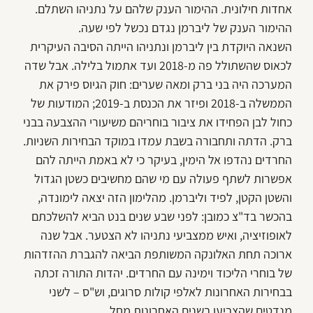
אחדות חילונית. ההימור הענק שלהם על נתניהו השתלם.
ההימור הענק של ליברמן נגדם נכשל לפי שעה.
השנאה היוקדת בין ליברמן ונתניהו הייתה הסיבה העיקרית
לכאוס שהשתולל פה מ-2018 ועד אתמול בלילה. אבל שדה
המערכה היה בני ברק ומאה שערים: חוק הגיוס פירק את
הממשלה ב-2018 ופיזר את הכנסת ב-2019; המודעות של
כחול לבן הפחידו את ציבור בוחריהם משיעורי ההצבעה בבני
ברק. הדתה ותחבורה בשבת עמדו במוקד הבחירות השניות.
החרדים נהדפו אל הימין, בעיקר כי לא באמת הייתה להם
אפשרות לשתף פעולה עם מי שהם מחשיבים כשטן הגדול
והשטן הקטן, לפיד וליברמן. מהלימון הזה יצאה לימונדה,
בהכשר בד"צ כמובן: לפני שבע שנים בנט הביא להשלכתם
לאופוזיציה, ואיש ממצביעי נתניהו לא הצטער. אבל שנה
ארוכה תחת האלונקה המשותפת הביאה להגברת ההזדהות
של בוחרי הליכוד וימינה עם החרדים. יהדות התורה זכתה
בבחירות האחרונות לאלפי קולות סרוגים, וש"ס – לשני
מנדטים שהצביעו בשנים האחרונות מחל.