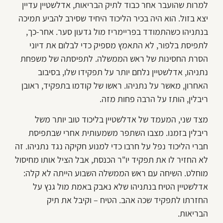
למרות שהועבר אחר כבוד לתיק הבריאות, אדלשטיין עדיין
יצא בזול. הוא היה בכיר הליכוד היחיד שסירב להביע תמיכה
בנתניהו כשהתמודד בפריימריז מול גדעון סער. אחר-כך,
לתפיסת בלפור, לא התאמץ מספיק כדי לבלום את דיוני
הסרת החסינות של ראש הממשלה. לתפיסתה של משפחת
נתניהו, אדלשטיין נלחם יותר על תפקידו שלו, בסיבוב
האחרון, מאשר על נתניהו. ראשו של קודמו בתפקיד, ראובן
ריבלין, הותז על הרבה פחות מזה.
מצד שני, המעמד של אדלשטיין בליכוד טוב יותר משל
ריבלין בזמנו. מצבו השתפר משמעותית אחרי שבתפיסת
חברי הליכוד נפל על חרבו כדי למנוע חקיקה נגד נתניהו. זה
לא החזיר לו את תפקיד יו"ר הכנסת, אבל הציל אותו מחיסול
מוחלט. השיחה עם ראש הממשלה השבוע הייתה לא קלה:
אדלשטיין הטיח בנתניהו שלא נאבק באמת מול גנץ על
החזרתו לתפקיד שכה אהב. הטיח – וקיבל את תיק
הבריאות.