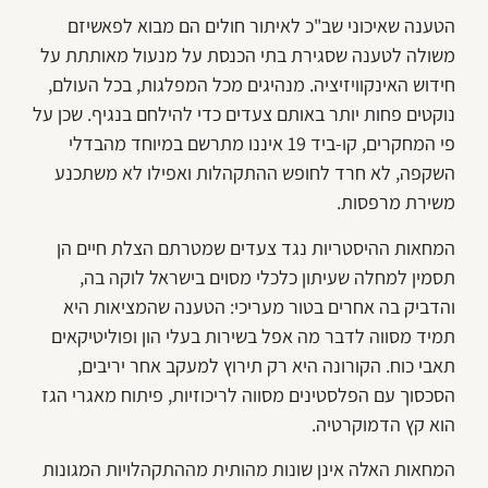
הטענה שאיכוני שב"כ לאיתור חולים הם מבוא לפאשיזם
משולה לטענה שסגירת בתי הכנסת על מנעול מאותתת על
חידוש האינקוויזיציה. מנהיגים מכל המפלגות, בכל העולם,
נוקטים פחות יותר באותם צעדים כדי להילחם בנגיף. שכן על
פי המחקרים, קו-ביד 19 איננו מתרשם במיוחד מהבדלי
השקפה, לא חרד לחופש ההתקהלות ואפילו לא משתכנע
משירת מרפסות.
המחאות ההיסטריות נגד צעדים שמטרתם הצלת חיים הן
תסמין למחלה שעיתון כלכלי מסוים בישראל לוקה בה,
והדביק בה אחרים בטור מעריכי: הטענה שהמציאות היא
תמיד מסווה לדבר מה אפל בשירות בעלי הון ופוליטיקאים
תאבי כוח. הקורונה היא רק תירוץ למעקב אחר יריבים,
הסכסוך עם הפלסטינים מסווה לריכוזיות, פיתוח מאגרי הגז
הוא קץ הדמוקרטיה.
המחאות האלה אינן שונות מהותית מההתקהלויות המגונות