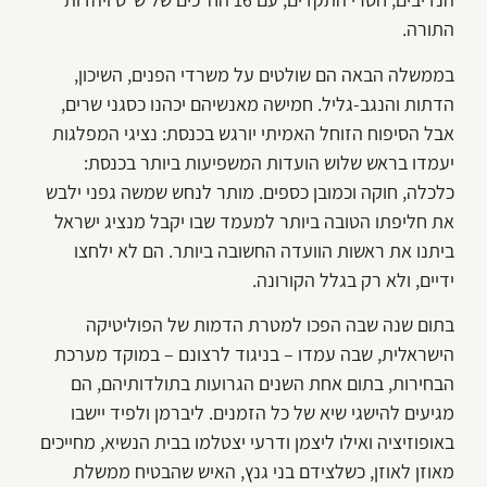
התורה.
בממשלה הבאה הם שולטים על משרדי הפנים, השיכון,
הדתות והנגב-גליל. חמישה מאנשיהם יכהנו כסגני שרים,
אבל הסיפוח הזוחל האמיתי יורגש בכנסת: נציגי המפלגות
יעמדו בראש שלוש הועדות המשפיעות ביותר בכנסת:
כלכלה, חוקה וכמובן כספים. מותר לנחש שמשה גפני ילבש
את חליפתו הטובה ביותר למעמד שבו יקבל מנציג ישראל
ביתנו את ראשות הוועדה החשובה ביותר. הם לא ילחצו
ידיים, ולא רק בגלל הקורונה.
בתום שנה שבה הפכו למטרת הדמות של הפוליטיקה
הישראלית, שבה עמדו – בניגוד לרצונם – במוקד מערכת
הבחירות, בתום אחת השנים הגרועות בתולדותיהם, הם
מגיעים להישגי שיא של כל הזמנים. ליברמן ולפיד יישבו
באופוזיציה ואילו ליצמן ודרעי יצטלמו בבית הנשיא, מחייכים
מאוזן לאוזן, כשלצידם בני גנץ, האיש שהבטיח ממשלת