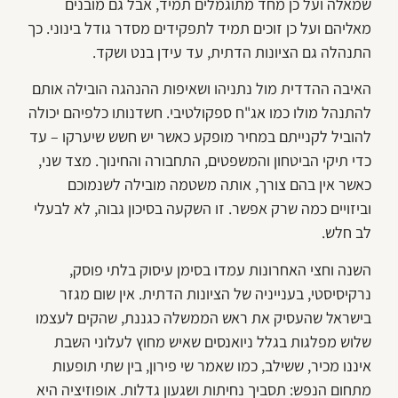
שמאלה ועל כן מחד מתוגמלים תמיד, אבל גם מובנים
מאליהם ועל כן זוכים תמיד לתפקידים מסדר גודל בינוני. כך
התנהלה גם הציונות הדתית, עד עידן בנט ושקד.
האיבה ההדדית מול נתניהו ושאיפות ההנהגה הובילה אותם
להתנהל מולו כמו אג"ח ספקולטיבי. חשדנותו כלפיהם יכולה
להוביל לקנייתם במחיר מופקע כאשר יש חשש שיערקו – עד
כדי תיקי הביטחון והמשפטים, התחבורה והחינוך. מצד שני,
כאשר אין בהם צורך, אותה משטמה מובילה לשנמוכם
וביזויים כמה שרק אפשר. זו השקעה בסיכון גבוה, לא לבעלי
לב חלש.
השנה וחצי האחרונות עמדו בסימן עיסוק בלתי פוסק,
נרקיסיסטי, בענייניה של הציונות הדתית. אין שום מגזר
בישראל שהעסיק את ראש הממשלה כגננת, שהקים לעצמו
שלוש מפלגות בגלל ניואנסים שאיש מחוץ לעלוני השבת
איננו מכיר, ששילב, כמו שאמר שי פירון, בין שתי תופעות
מתחום הנפש: תסביך נחיתות ושגעון גדלות. אופוזיציה היא