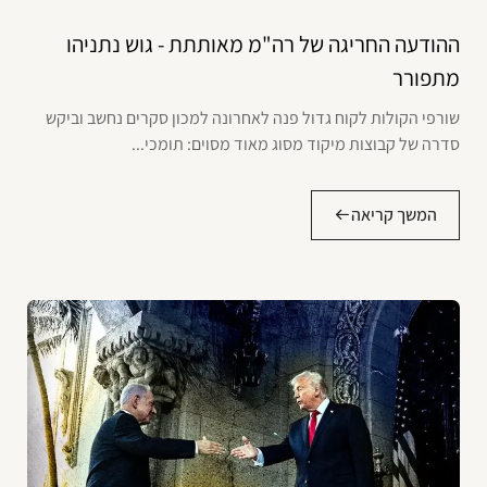
ההודעה החריגה של רה"מ מאותתת - גוש נתניהו
מתפורר
שורפי הקולות לקוח גדול פנה לאחרונה למכון סקרים נחשב וביקש
סדרה של קבוצות מיקוד מסוג מאוד מסוים: תומכי...
המשך קריאה