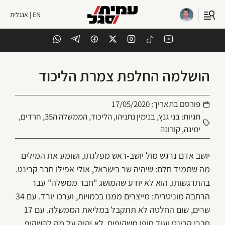
EN | אנגלית
הושלמה החלפת צמרת הליכוד
פורסם בתאריך:
17/05/2020
תגיות:
בני גנץ
,
בנימין נתניהו
,
הליכוד
,
הממשלה ה35
,
חרדים
,
ימינה
,
קורונה
יושב אדם נרגש מול יושב-ראש מפלגתו, ושומע את המילים
מה שתמיד חלם: שיהיה שר בישראל, אולי אפילו חבר קבינט.
בהתרגשותו, הוא לא יודע שהמושג "חבר ממשלה" עבר
הרחבה מוניטרית: מייצרים ממנו בכמויות, וערכו יורד. עם 34
שרים, שום החלטה לא תתקבל במליאת הממשלה. עם 17
חברי קבינט ועוד חופן משקיפים, לא יהיה על מה להשקיף.