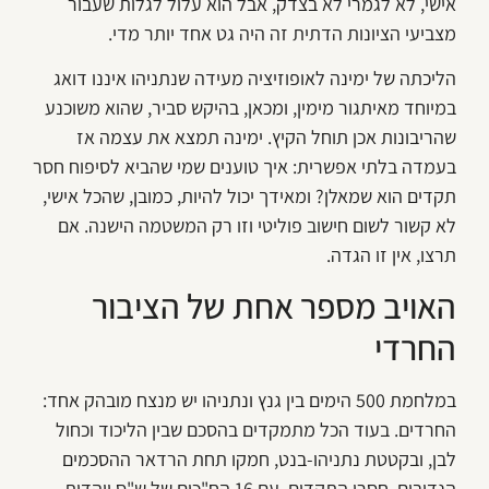
אישי, לא לגמרי לא בצדק, אבל הוא עלול לגלות שעבור
מצביעי הציונות הדתית זה היה גט אחד יותר מדי.
הליכתה של ימינה לאופוזיציה מעידה שנתניהו איננו דואג
במיוחד מאיתגור מימין, ומכאן, בהיקש סביר, שהוא משוכנע
שהריבונות אכן תוחל הקיץ. ימינה תמצא את עצמה אז
בעמדה בלתי אפשרית: איך טוענים שמי שהביא לסיפוח חסר
תקדים הוא שמאלן? ומאידך יכול להיות, כמובן, שהכל אישי,
לא קשור לשום חישוב פוליטי וזו רק המשטמה הישנה. אם
תרצו, אין זו הגדה.
האויב מספר אחת של הציבור
החרדי
במלחמת 500 הימים בין גנץ ונתניהו יש מנצח מובהק אחד:
החרדים. בעוד הכל מתמקדים בהסכם שבין הליכוד וכחול
לבן, ובקטטת נתניהו-בנט, חמקו תחת הרדאר ההסכמים
הנדיבים, חסרי התקדים, עם 16 הח"כים של ש"ס ויהדות