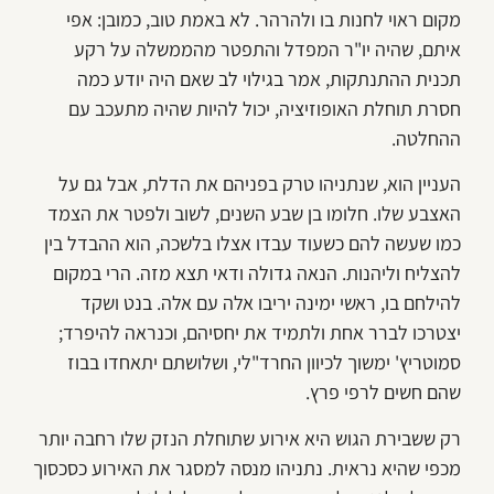
מקום ראוי לחנות בו ולהרהר. לא באמת טוב, כמובן: אפי
איתם, שהיה יו"ר המפדל והתפטר מהממשלה על רקע
תכנית ההתנתקות, אמר בגילוי לב שאם היה יודע כמה
חסרת תוחלת האופוזיציה, יכול להיות שהיה מתעכב עם
ההחלטה.
העניין הוא, שנתניהו טרק בפניהם את הדלת, אבל גם על
האצבע שלו. חלומו בן שבע השנים, לשוב ולפטר את הצמד
כמו שעשה להם כשעוד עבדו אצלו בלשכה, הוא ההבדל בין
להצליח וליהנות. הנאה גדולה ודאי תצא מזה. הרי במקום
להילחם בו, ראשי ימינה יריבו אלה עם אלה. בנט ושקד
יצטרכו לברר אחת ולתמיד את יחסיהם, וכנראה להיפרד;
סמוטריץ' ימשוך לכיוון החרד"לי, ושלושתם יתאחדו בבוז
שהם חשים לרפי פרץ.
רק ששבירת הגוש היא אירוע שתוחלת הנזק שלו רחבה יותר
מכפי שהיא נראית. נתניהו מנסה למסגר את האירוע כסכסוך