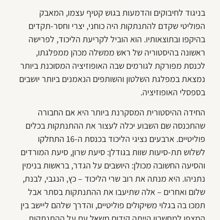
בניגוד לחיבוקים והדמעות בגוש קטיף עצמו, המאבק
הפוליטי שקדם להתנתקות היה כוחני, יצרי וחסר-תקדים
בהיקפו ובתוצאותיו. הוא הוביל לקריעת הליכוד, לפרישה
ראשונה בהיסטוריה של ראש ממשלה מכהן ממפלגתו,
לכנסת מפורקת לגורמים שבה האופוזיציה המסוכנת ביותר
נמצאת במפלגת השלטון והשותפים הנאמנים ביותר יושבים
בספסלי האופוזיציה.
החידה ההיסטורית המסקרנת ביותר היא אם החבורה
שהתכנסה שם השבוע יכלה לעצור את ההתנתקות בכלים
פוליטיים. ארבעים נציגי הליכוד בכנסת ה-16 התחלקו
לשלוש תת-סיעות שוות בגודלן: סיעת שרון, סיעת המורדים
והסיעה החשובה מכולן: היושבים על הגדר, בראשות בנימין
נתניהו. היא מנתה את רוב שרי הליכוד – כץ, הנגבי, לבנת,
שלום ואחרים – אלה שתיעבו את ההתנתקות בסתר אבל
תמכו בה בגלוי משיקולים פוליטיים, והדרך שלהם ליישב בין
המצפן למחשבון הייתה קידום משאל עם על ההתנתקות.