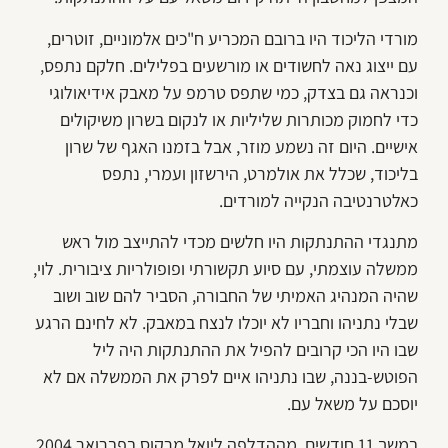
מורדי הליכוד היו ברובם המכריע ח"כים אלמוניים, זוטרים,
עם ייצוג נאה לחשודים או מורשעים בפלילים. חלקם נתפס,
וכנראה גם בצדק, כמי שתפס טרמפ על מאבק אידיאולוגי
כדי לחמוק מכותרות שליליות או לנקום בשרון משיקולים
אישיים. היום זה נשמע מוזר, אבל בזמנו האגף של שרון
בליכוד, שכלל את אולמרט, הירשזון ועמרי, נתפס
כאלטרנטיבה הנקייה למורדים.
מתנגדי ההתנתקות היו חלשים מכדי להתייצב מול ראש
ממשלה עוצמתי, עם סיוע תקשורתי ופופולריות ציבורית. לוי,
שהיה המנהיג האמיתי של החבורה, הסביר להם שוב ושוב
שבלי נתניהו וחבריו לא יוכלו לנצח במאבק. לא לחינם הרגע
שבו היו הכי קרובים להפיל את ההתנתקות היה ליל
הפוטש-בננה, שבו נתניהו איים לפרק את הממשלה אם לא
יוסכם על משאל עם.
במשך 11 חודשים, מההדלפה ליואל מרקוס בפברואר 2004