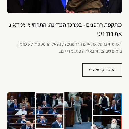
מתקפת רחפנים - במרכז המדינה: התרחיש שמדאיג
את דוד זיני
"אז מתי נחסל את איום הרחפנים?", נשאל הרמטכ"ל לא מזמן,
בימים שבהם חיזבאללה פגע מדי יום...
המשך קריאה