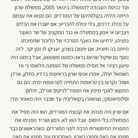
ועד כניסת העבודה לממשלה בינואר 2005, ממשלת שרון
הייתה תלויה בקולותיהם של המורדים. הם מצאו את עצמם
על מזלג דרכים, בלי יכולת להכריע: אם ישברו את הכלים
ויצביעו אי אמון בממשלה או נגד התקציב של שר האוצר
נתניהו, ירתיעו את האגף המרכזי של הליכוד שתמיכתו
הייתה כה חיונית. אם יתמכו בשרון, יעניקו לו זמן יקר. לזה
נוסף גם שיקול שהיום נראה כמעט משעשע, אבל בזמנו היה
טיעון רציני: אל תפילו ממשלה של המחנה הלאומי כי אז
השמאל יעלה, אמרו אנשי שרון בראיונות ברדיו. כחלון, ארדן
ושות' נקרעו בין טראומת התחייה לטראומת ימית. הם גם
התקשו לאגף מימין את המפד"לניקים אורלב, יהלום
וסלומיאנסקי, שנשארו בקואליציה עד שכבר היה מאוחר מדי.
אם שרון היה מנהיג את קבוצת המורדים, הוא היה מפיל את
הממשלה בלי היסוס. אבל הוא לא. רמון ושריד הפנימו את
התפנית ההיסטורית הרבה לפני המורדים. כשהראשונים כבר
סתמו את האף ותמכו בשרון, האחרונים עוד סתמו את האף