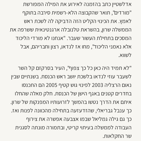
אדלשטיין כתב בהזמנה לאירוע את המילה המפורשת
"מורדים", תואר שהקבוצה הלא-רשמית סירבה בתוקף
לאמץ. את הכינוי הקליט הזה הדביקה לה לשכת ראש
הממשלה שרון, בהשראת טלנובלה ארגנטינאית ששרפה את
המסכים בתחילת העשור שעבר. "אנחנו לא מורדי הליכוד
אלא נאמני הליכוד", מחו אז לנדאו, רצון וחבריהם, אבל
לשווא.
"לא תמיד היה כאן כל כך צפוף", העיר בסרקזם קל השר
לשעבר עוזי לנדאו בלשכת יושב ראש הכנסת. בשנתיים שבין
נאום הרצליה 2003 לפינוי גוש קטיף 2005 הם התכנסו
בחדרים קטנים באגף הישן של הכנסת. חלק מאלה שהחלו
איתם את הדרך נטשו בהמשך לזרועותיו המפנקות של שרון.
כך ענבל גבריאלי, שהזדעזעה בתחילה מהכוונה לפנות ואז.
כך גם גילה גמליאל שבמו אצבעה אפשרה את צירוף
העבודה לממשלה בעיתוי קריטי, ובתמורה מונתה לסגנית
שר החקלאות.