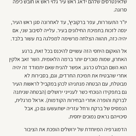
שלאינטרסים שלהם ידאג ראש עיר גלוי ראש או חובש כיפה
סרוגה.
יו"ר התעוררות, עפר ברקוביץ', עד לאחרונה סגן ראש העיר,
ינסה לזכות בתמיכת החילונים בעיר. עלייה לסיבוב שני, אם
יהיה כזה, תהווה הצלחה מרשימה למפלגה בת עשור בלבד.
אל הואקום היחסי הזה עשויים להיכנס בכל זאת, ברגע
האחרון, שמות מוכרים יותר ברמה הלאומית. השר זאב אלקין
הוא השם הבולט כרגע. אפשר להניח שאם יתמודד זה יהיה
אחרי שהבטיח את תמיכת החרדים, וגם, בסבירות לא
מבוטלת, עם הבטחה מנתניהו לכהן במקביל לראשות העיר
גם בתפקידו הנוכחי כשר לענייני ירושלים (הבטחה שניתנה
לברקת והופרה אחרי הבחירות הקודמות). אראל מרגלית,
הנמסיס של ברקת ורחל עזריה ישתעשעו גם כן, אבל
סיכוייהם נראים נמוכים יחסית.
הדמוגרפיה המיוחדת של ירושלים הופכת את הציבור