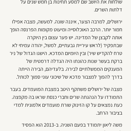
שולחות את היושב שם למסע תחינות בן חמש שנים על
דלתות השרים.
ירושלים, למרבה הצער, איננה שונה. למעשה, מצבה אפילו
חמור יותר. הרכב האוכלוסייה ומיעוט מקומות הפרנסה הופך
אותה לקבצן של המדינה. יש פער עצום בין היוקרה
שבתפקיד (לראש עיריית גבעתיים, למשל, יהודה עמיחי לא
טרח להקדיש שיר) ובין היומיום המדכא. הישגו הגדול של ניר
ברקת בעשר שנות כהונתו היה הגדלה דרמטית של
המענקים הממשלתיים לבירה. בלעדיהם, הבירה הייתה
בדרך להפוך למצבור מדכא של שיכוני עוני סמוך לכותל.
מצבה של ירושלים משתקף היטב במצבת המועמדים. בעבר
התמודדו על הנהגתה שרים וחברי כנסת שראו בה מקפצה.
כעת נמצאים על קו הזינוק שורת מועמדים אלמונית למדי
בציבור הרחב.
משה ליאון יתמודד בפעם השניה. ב-2013 הוא הפסיד