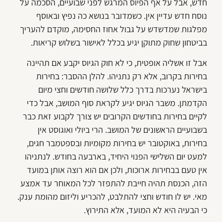
חדש, אבל על אף הפיוס המרגש לפני שבועיים, הסכמה על
נוסח חדש עדיין אין. כשמדובר בנושא כה נפיץ ובאוסף
מפלגות שמדשדש על גבול אחוז החסימה, מוקדם להעריך
בביטחון שחוק מתוקן יגיע בכלל לאישור בשלוש קריאות.
אבל זו אשליה אופטית, כי לא חוק הגיוס יקבע אם תהיינה
בחירות בקרוב, אלא רק נתניהו. להלן ההסבר: בחירות
בישראל נערכות בדרך כלל שלושה חודשים וחצי מיום
הקדמתן. משבר הגיוס יגיע לקראת סוף המושב, אבל כדי
לקיים בחירות בחודשים הקרובים יש צורך לקבוע זאת כבר
בשבועיים הראשונים של המושב. הרי ביולי ואוגוסט אין
בחירות, באוקטובר יש בחירות מקומיות ובספטמבר חגים,
למעט יום השלישי הפנוי היחיד, בארבעה בחודש. לנתניהו
אין טעם בבחירות ארוכות, ולכן אם הוא רוצה אותן במועד
הזה, הכנסת תהיה חייבת להתפזר לכל המאוחר עד אמצע
מאי. יש לו חודש וחצי להתלבט, להכריע וליזום מהומת ענק.
כי הבעיה היא לא המועד, אלא התירוץ.