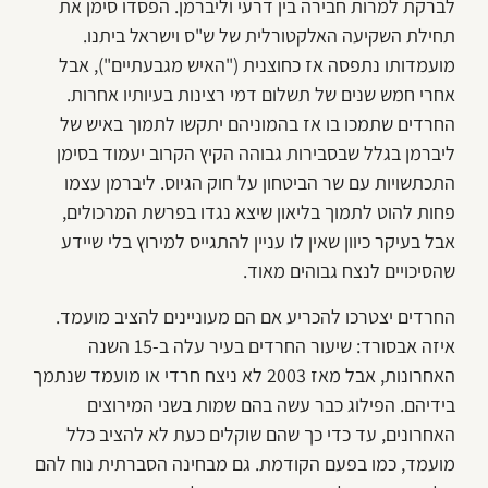
לברקת למרות חבירה בין דרעי וליברמן. הפסדו סימן את
תחילת השקיעה האלקטורלית של ש"ס וישראל ביתנו.
מועמדותו נתפסה אז כחוצנית ("האיש מגבעתיים"), אבל
אחרי חמש שנים של תשלום דמי רצינות בעיותיו אחרות.
החרדים שתמכו בו אז בהמוניהם יתקשו לתמוך באיש של
ליברמן בגלל שבסבירות גבוהה הקיץ הקרוב יעמוד בסימן
התכתשויות עם שר הביטחון על חוק הגיוס. ליברמן עצמו
פחות להוט לתמוך בליאון שיצא נגדו בפרשת המרכולים,
אבל בעיקר כיוון שאין לו עניין להתגייס למירוץ בלי שיידע
שהסיכויים לנצח גבוהים מאוד.
החרדים יצטרכו להכריע אם הם מעוניינים להציב מועמד.
איזה אבסורד: שיעור החרדים בעיר עלה ב-15 השנה
האחרונות, אבל מאז 2003 לא ניצח חרדי או מועמד שנתמך
בידיהם. הפילוג כבר עשה בהם שמות בשני המירוצים
האחרונים, עד כדי כך שהם שוקלים כעת לא להציב כלל
מועמד, כמו בפעם הקודמת. גם מבחינה הסברתית נוח להם