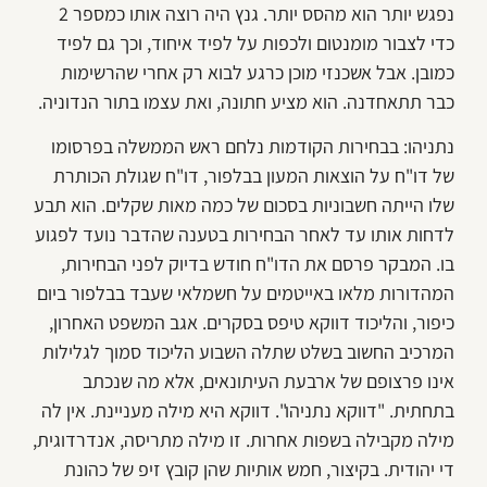
נפגש יותר הוא מהסס יותר. גנץ היה רוצה אותו כמספר 2
כדי לצבור מומנטום ולכפות על לפיד איחוד, וכך גם לפיד
כמובן. אבל אשכנזי מוכן כרגע לבוא רק אחרי שהרשימות
כבר תתאחדנה. הוא מציע חתונה, ואת עצמו בתור הנדוניה.
נתניהו: בבחירות הקודמות נלחם ראש הממשלה בפרסומו
של דו"ח על הוצאות המעון בבלפור, דו"ח שגולת הכותרת
שלו הייתה חשבוניות בסכום של כמה מאות שקלים. הוא תבע
לדחות אותו עד לאחר הבחירות בטענה שהדבר נועד לפגוע
בו. המבקר פרסם את הדו"ח חודש בדיוק לפני הבחירות,
המהדורות מלאו באייטמים על חשמלאי שעבד בבלפור ביום
כיפור, והליכוד דווקא טיפס בסקרים. אגב המשפט האחרון,
המרכיב החשוב בשלט שתלה השבוע הליכוד סמוך לגלילות
אינו פרצופם של ארבעת העיתונאים, אלא מה שנכתב
בתחתית. "דווקא נתניהו". דווקא היא מילה מעניינת. אין לה
מילה מקבילה בשפות אחרות. זו מילה מתריסה, אנדרדוגית,
די יהודית. בקיצור, חמש אותיות שהן קובץ זיפ של כהונת