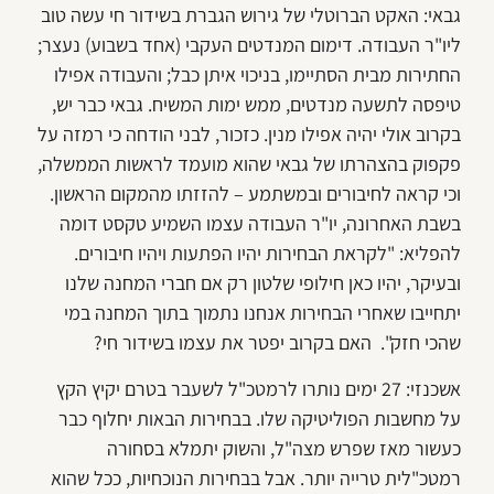
גבאי: האקט הברוטלי של גירוש הגברת בשידור חי עשה טוב
ליו"ר העבודה. דימום המנדטים העקבי (אחד בשבוע) נעצר;
החתירות מבית הסתיימו, בניכוי איתן כבל; והעבודה אפילו
טיפסה לתשעה מנדטים, ממש ימות המשיח. גבאי כבר יש,
בקרוב אולי יהיה אפילו מנין. כזכור, לבני הודחה כי רמזה על
פקפוק בהצהרתו של גבאי שהוא מועמד לראשות הממשלה,
וכי קראה לחיבורים ובמשתמע – להזזתו מהמקום הראשון.
בשבת האחרונה, יו"ר העבודה עצמו השמיע טקסט דומה
להפליא: "לקראת הבחירות יהיו הפתעות ויהיו חיבורים.
ובעיקר, יהיו כאן חילופי שלטון רק אם חברי המחנה שלנו
יתחייבו שאחרי הבחירות אנחנו נתמוך בתוך המחנה במי
שהכי חזק". האם בקרוב יפטר את עצמו בשידור חי?
אשכנזי: 27 ימים נותרו לרמטכ"ל לשעבר בטרם יקיץ הקץ
על מחשבות הפוליטיקה שלו. בבחירות הבאות יחלוף כבר
כעשור מאז שפרש מצה"ל, והשוק יתמלא בסחורה
רמטכ"לית טרייה יותר. אבל בבחירות הנוכחיות, ככל שהוא