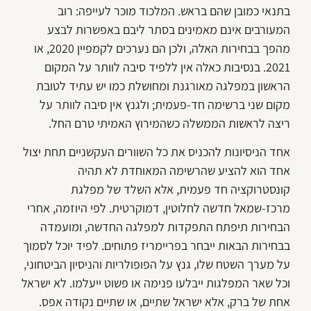
בתנאי כמובן שהם בראש. המלכוד מוכר לעייפה: רוב
המעורבים אינם מאמינים בסתר ליבם באפשרות לבצע
מהפך בבחירות האלה, ולכן הם נערכים לקמפיין 2020, או
2021. בנסיבות כאלה אין ללפיד סיבה לוותר על המקום
הראשון במפלגה מאורגנת ומחושלת כמו יש עתיד לטובת
מקום שני ברשימה חד-פעמית; ולגנץ אין סיבה לוותר על
ריצה לראשות הממשלה כשהמירוץ האמיתי טרם החל.
אחד הניסיונות להכניס את כל השוורים העקשניים תחת יצול
אחד הוא להציע שהרשימה המאוחדת לא תהיה
קונסטרוקציה חד פעמית, אלא השלד של מפלגת
מרכז-שמאל חדשה לחלוטין, דמוקרטית. לפי היוזמה, אחרי
הבחירות תיפתח התפקדות למפלגה החדשה, ומועמדה
בבחירות הבאות ייבחר בפריימריז פתוחים. לפיד יוכל לסמוך
על מערך השטח שלו, גנץ על הפופולריות והניסיון הביטחוני,
וכל שאר המפלגות ייבלעו פנימה או פשוט ייעלמו. לא ישראל
אחת של ברק, אלא ישראל שתיים, או שתיים נקודה אפס.