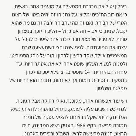
ריבלין יטיל את הרכבת הממשלה על מועמד אחר. ראשית,
כי אם רוב הח"כים ימליצו על נתניהו זה יהיה ביטוי של רצונו
הטרי של הבוחר, ואם זה מה שהבוחר ירצה זה גם מה שהוא
יקבל. שנית, כי אם – וזה אם גדול – הליכוד יזכה בניצחון
סוחף, לא סביר שיימצא חבר ליכוד אחר שיסכים לקבל על
עצמו את המועמדות. לפני שנה וחצי השתעשעה שרת
המשפטים איילת שקד ברעיון לבחון ויתור על נוהג הסניוריטי,
ולמנות לנשיא העליון שופט אחר ולא את אסתר חיות. עד
מהרה הבהירו יתר 14 שופטי בג"צ שלא יסכימו לכהן
בתפקיד. בנסיבות דומות אך לא זהות, נתניהו הוא החיות של
מפלגת השלטון.
ויש עוד אפשרות אחת, מסוכנת ואולי רחוקה אבל הגיונית
למדי כשחושבים עליה לעומק. נתחיל מהסוף: לו הייתי נשיא
המדינה, הייתי שוקל ברצינות להציע עסקה של חנינה
תמורת פרישה. בקיץ 1986 העניק נשיא המדינה, חיים
הרצוג, חנינה מרעישה לראש השב"כ ובכירים בארגונו,