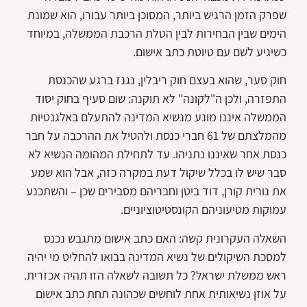
שפרק הזמן הרגיש ביותר, המסוכן ביותר עבורו, הוא שמונת
הימים שבין הבחירות לבין הטלת הרכבת הממשלה, במיוחד
כשיגיע לשם עם טיוטת כתב אישום.
חוק סער, שהוא בעצם חוק ריבלין, נגנז ברגע שהכנסת
התפזרה, ולכן ה"לקונה" לא תוקנה: שום סעיף בחוק יסוד
הממשלה איננו מונע מנשיא המדינה להתעלם באלגנטיות
מהמלצתם של 61 חברי כנסת ולהטיל את ההרכבה על חבר
כנסת אחר שאיננו נתניהו. עד לתחילת המהומה הנשיא לא
סבר שיש לו בכלל שיקול דעת במקרה כזה, אבל הוא שמע
את נורית קורן, דוד ביטן וחבריהם מסבירים שכן – והשתכנע
עמוקות מטיעוניהם הקונסטיטוציוניים.
השאלה העקרונית קשה: האם כתב אישום מתגבש נכנס
למסכת השיקולים של נשיא המדינה בבואו להחליט מי יהיה
ראש ממשלת ישראל? כל תשובה לשאלה הזו תהיה אכזרית.
על אוזן נשיאותית אחת לוחשים שכהונה תחת כתב אישום