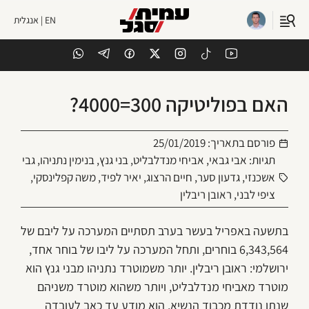
EN | אנגלית
האם בפוליטיקה 300=4000?
פורסם בתאריך:
25/01/2019
תגיות:
אבי גבאי
,
אביחי מנדלבליט
,
בני גנץ
,
בנימין נתניהו
,
גבי
אשכנזי
,
גדעון סער
,
חיים הרצוג
,
יאיר לפיד
,
משה קפלינסקי
,
ציפי לבני
,
ראובן ריבלין
בתשעה באפריל בעשר בערב תסתיים המערכה על ליבם של
6,343,564 בוחרים, ותחל המערכה על ליבו של בוחר אחד,
ירושלמי: ראובן ריבלין. יותר משמוטרד נתניהו מבני גנץ הוא
מוטרד מאביחי מנדלבליט, ויותר משהוא מוטרד משניהם
שנתו נודדת מכבוד הנשיא. הוא מודע עד כאב לעובדה