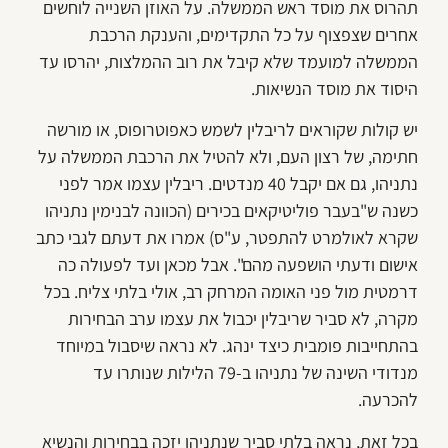
תהרוס את מוסד ראש הממשלה. על האוזן השנייה לוחשים
אחרים שצפצוף על כל התקדימים, והענקת הרכבת
הממשלה למועמד שלא קיבל את רוב ההמלצות, יהרסו עד
היסוד את מוסד הנשיאות.
יש קולות שקוראים לריבלין לשמש כאפוטרופוס, או מורשה
חתימה, של רצון העם, ולא להטיל את הרכבת הממשלה על
נתניהו, גם אם יקבל 40 מנדטים. ריבלין עצמו אמר לפני
כשנה ש"בעבר פוליטיקאים בכירים (הכוונה לבנימין נתניהו
שקרא לאולמרט להתפטר, ע"ס) אמרו את דעתם לגבי כתב
אישום ודעתי הושפעה מהם". אבל מכאן ועד לפעולה כה
דרמטית מול פני האומה המרחק רב, אולי בלתי צליח. בכל
מקרה, לא סביר שריבלין יכבול את עצמו ערב הבחירות
בהתחייבות פומבית כיצד ינהג. לא נראה שיסבול במיוחד
מנדודי השינה של נתניהו ב-79 הלילות שנותרו עד
להכרעה.
בכל זאת, נראה בלתי סביר שנתניהו יזכה בבחירות והנשיא