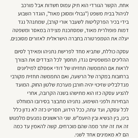
אחת. הקשר הגורדי הוא תיק עמוס חשדות אבל מורכב
לניהול בבית משפט ("גבולי ומסוכן מאוד", הוגדר השבוע
בידי בכיר הפרקליטות לשעבר אורי קורב), שמתנהל נגד
דמות פופולרית מאוד, שמסתכנת מצידה במאסר ומשפטה
יעלה את הטמפרטורה בחברה הישראלית לאזורים מסוכנים.
עסקה כוללת, שתביא מחד לפרישת נתניהו ומאידך לסיום
ההליכים המשפטיים נגדו, תחסוך לכל הצדדים את הצורך
לראות אם התממשה תחזיתו של דודי אמסלם למיליונים
ברחובות במקרה של הרשעה, ואם התממשה תחזית מקורבי
מנדלבליט שזיכוי יהיה חורבן מערכת שלטון החוק. המועד
להציע עסקה כזו הוא מתישהו בשנה הקרובה, אחרי
הבחירות ולפני השימוע. נתניהו מתבצר בסירובו המוחלט
לכל עסקה, ועד עתה, ככל הידוע, תסריט כזה לא נדון כלל
בינו, בין הנשיא ובין היועמ"ש. שני הראשונים נמנעים מלפגוש
זה את זה יותר ממה שהם מוכרחים. קשה להאמין עד כמה
הם לא מאמינים אחד לשני.