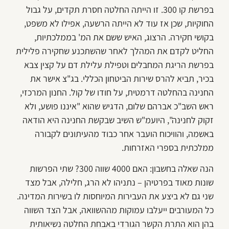
בפרשת קו 300. זו הייתה החלטה חסרת תקדים, על גבול
החוקיות, שכן אז עוד לא הייתה הרשעה, אפילו לא משפט,
בקושי חקירה. הרצוג, האיש ששם את המ' בממלכתיות,
החליט לקדם את המהלך לאחר שהשתכנע שחקירה פלילית
בפרשת הריגת המחבלים וטפילת עלילת דם על קצין צבא
בכיר, תביא להרס שירות הביטחון הכללי. בג"צ אישר את
החנינה בהחלטה דרמטית, על חודו של קול. החנון המרכזי,
ראש השב"כ אברהם שלום, הדגיש שהוא "איננו פושע, ולא
זקוק לחנינה", היועמ"ש השיב שבקשת החנינה היא הודאה
באשמה, והוויכוח הועבר אחר כבוד מהעיתונים לקבורה
ממלכתית בספרי האזרחות.
הנה שאלה בחשבון: האם 4000 שווה 300? שתי הפרשות
שונות מאוד בפרטיהן – נתניהו לא הרג, חלילה, אבל מצד
שני גם לא ביצע את העבירות המיוחסות לו בשירות המדינה.
כל המעורבים ייעלבו עמוקות מההשוואה, אבל הצד השווה
בהן הוא התרת הקשר הגורדי באבחת החלטה נשיאותית