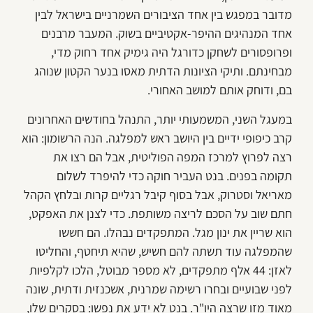
מדובר במפגש בין אחד הציבורים השמרניים בישראל לבין
אחד המנהיגים ההיפר-אקטיביים בשוק. המעבר מרבנים
ופרופסורים לשחקן כדורגל היה גימיק אחד רחוק מדי,
מבחינתם. ותיקי הציונות הדתית מאסו בנער הקטון שנוהג
בם, ודוחק אותם למושב האחורי.
במעגל השני, המשמעותי יותר, התנהל בחודשים האחרונים
קרב כיפופי ידיים בין היושב ראש למפלגה. הנה הרשומון: הוא
רצה לפרוץ למרכז המפה הפוליטית, אבל הם רצו את
תקומה בפנים. בנט העביר חוקה כדי להיפרד לשלום
מאריאל וסטרוק, אבל בסוף קיבל רגליים קרות ובלחץ הקהל
חתם שוב על הסכם לריצה משותפת. כדי לצנן את האפקט,
הוא שריין את ינון מגל. המתפקדים נבהלו. הם חששו
שהמפלגה עוד תשתה להם חשיש, שהיא תיחטף, והחליטו
לאזן: 44 אלף מתפקדים, לא מספר מבוטל, הלכו לקלפיות
לפני שבועיים ובחרו רשימה שמרנית, אשכנזית ודתית, שונה
מאוד מזו שרצה היו"ר. בנט לא ידע את נפשו: בסקרים שלו,