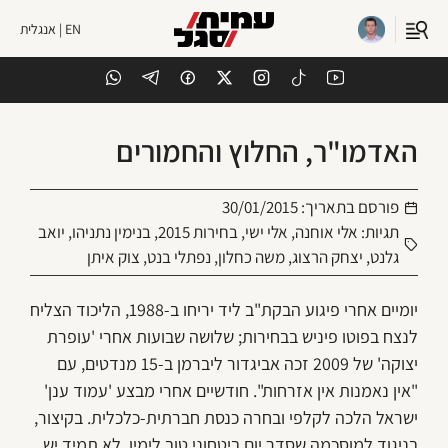
EN | אנגלית
האדמו"ר, החלוץ והחמורים
פורסם בתאריך:
30/01/2015
תגיות:
אלי אוחנה
,
אלי ישי
,
בחירות 2015
,
בנימין נתניהו
,
יואב
גלנט
,
יצחק הרצוג
,
משה כחלון
,
נפתלי בנט
,
צוק איתן
יומיים אחרי פיגוע הבקת"ב ליד יריחו ב-1988, הליכוד הצליח
לנצח בפוטו פיניש בבחירות; שלושה שבועות אחרי 'עופרת
יצוקה' של 2009 זכה אביגדור ליברמן ב-15 מנדטים, עם
"אין נאמנות אין אזרחות". חודשיים אחרי מבצע 'עמוד ענן'
ישראל הלכה לקלפי ובחרה כנסת חברתית-כלכלית. בקיצור,
בניגוד למוסכמה שסדר יום ביטחוני טוב לימין, לא תמיד יש