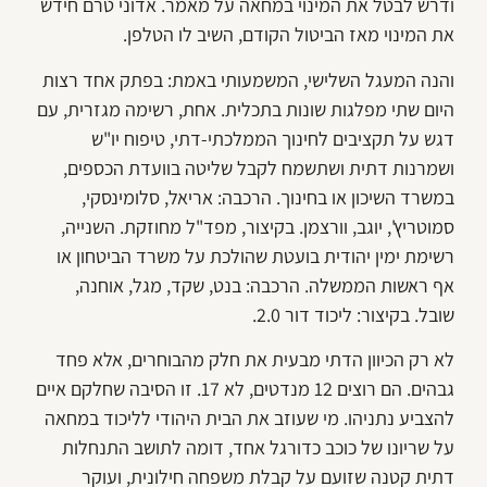
ודרש לבטל את המינוי במחאה על מאמר. אדוני טרם חידש
את המינוי מאז הביטול הקודם, השיב לו הטלפן.
והנה המעגל השלישי, המשמעותי באמת: בפתק אחד רצות
היום שתי מפלגות שונות בתכלית. אחת, רשימה מגזרית, עם
דגש על תקציבים לחינוך הממלכתי-דתי, טיפוח יו"ש
ושמרנות דתית ושתשמח לקבל שליטה בוועדת הכספים,
במשרד השיכון או בחינוך. הרכבה: אריאל, סלומינסקי,
סמוטריץ', יוגב, וורצמן. בקיצור, מפד"ל מחוזקת. השנייה,
רשימת ימין יהודית בועטת שהולכת על משרד הביטחון או
אף ראשות הממשלה. הרכבה: בנט, שקד, מגל, אוחנה,
שובל. בקיצור: ליכוד דור 2.0.
לא רק הכיוון הדתי מבעית את חלק מהבוחרים, אלא פחד
גבהים. הם רוצים 12 מנדטים, לא 17. זו הסיבה שחלקם איים
להצביע נתניהו. מי שעוזב את הבית היהודי לליכוד במחאה
על שריונו של כוכב כדורגל אחד, דומה לתושב התנחלות
דתית קטנה שזועם על קבלת משפחה חילונית, ועוקר