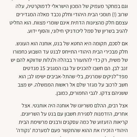
וגם במחקר מעמיק של המכון הישראלי לדמוקרטיה, עלה
שרוב (!) תומכי הבית היהודי וחלק נכבד מאלה המגדירים
עצמם חלק מהציונות הדתית אינם שומרי מצוות. הוא החליט
להגיב בשריון של סמל ליכודניקי חילוני, והסוף ידוע.
אם לסכם, תקומה היא החטא של בנט, אוחנה הוא העונש.
חלק מבכירי הבית היהודי התייחס לבנט עד השבוע כחמורו
של משיח, רק כדי להתעורר בבהלה ולגלות שדווקא להם יש
זנב לבן. הם חשבו להכניס על גבו המגניב 15 מנדטים
מפד"לניקים שמרנים, בלי שהתל-אביבים ישימו לב; הוא
חשב לרכוב על מגזר שלם אל ראשות הממשלה. יש מצב
ששניהם צדקו. לגבי החמורים, כמובן.
אצל רבים, ההלם משריונו של אוחנה היה אותנטי. אצל
אחרים, הזדמנות לסגירת חשבון עם בנט על השריונים.
קריאות הזעזוע של כמה עסקנים ורבנים מרשימת הבית
היהודי הזכירו את ההוא שהתקשר פעם למערכת 'נקודה'