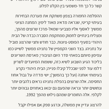
קשר כל כך חד-משמעי בין הקלט לפלט.
ההסלמה החמורה בצפון משתקת את מערכת הבחירות
בעיתוי קריטי, שנראה מדאיג מאוד לימין: המחנה הציוני
ממשיך לאסוף אליו מצביעי שמאל-מרכז שרוצים מהפך,
ומצליח בינתיים לחמוק ממתקפת הסברה כבדה של הבית
היהודי בסעיף הפוסט-ציונות. כבר חודש וחצי שהרצוג מוביל
על נתניהו. בצד השני הקמפיין של נתניהו ממשיך לשייט כמו
עפיפון מיותם בפאתי סדר היום הציבורי; פארסת השריונים
בליכוד הגיע השבוע לשיא כזה, ששמות המיועדים לשריון
דלפו עוד לפני שבכלל קיבלו פנייה; הבית היהודי נקרע
בעימותי אוחנה (ועל כך בהמשך); ישי מדדה על גבול אחוז
החסימה. אלה שרוצים בהפלת נתניהו נראים נלהבים יותר
ונחושים יותר ונראה שהפעם גם יבואו באחוזים גבוהים יותר
לקלפי. אלה החומרים שמהם נילוש מהפך 1992.
להרצוג עדיין אין ממשלה, וכרגע ספק אם אפילו יקבל