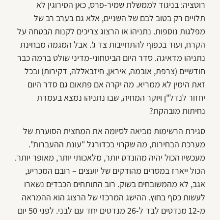
רוטציה: בניגוד לממשלת שמיר-פרס, כאן הסירוגין לא
תלויים רק בטוב לבם של השניים, אלא גם בערב רב של
מפלגות נוספות. נתניהו או הרצוג צריכים לקנות הבטחה על
הקרח, ועוד בכפוף להתחייבות צד ג'. אבל המגמה מבחינת
נתניהו מדאיגה. סדר היום הביטחוני-מדיני שולט ברמה כבר
חודשיים (צרפת, אובמה, איראן, חיזבאללה, דקירות) ובכל
זאת הימין לא ממריא. מה יקרה אם פתאום גם סדר היום
יחזור לנדל"ן ויוקר המחיה, שבו נתניהו נמצא בעמדת
נחיתות מובהקת?
סגירת הרשימות מביאה לסיומה את המחצית הסוערת של
מערכת הבחירות, מה שקרוי בכדורגל "עונת ההעברות".
מעכשיו הכול יהיה מהונדס יותר, מלאכותי יותר, מאופר יותר.
הכול ייארז במסרים מהודקים של יועצים – רובם המכריע,
אגב, לא מהמשובחים בשוק. רוב התותחים הכבדים נשארו
לעשות כסף בחוץ. ההישג המרכזי של הרצוג הוא ההמראה
מ-12 מנדטים לבד ל-26 מנדטים יחד עם לבני. לפני 50 יום