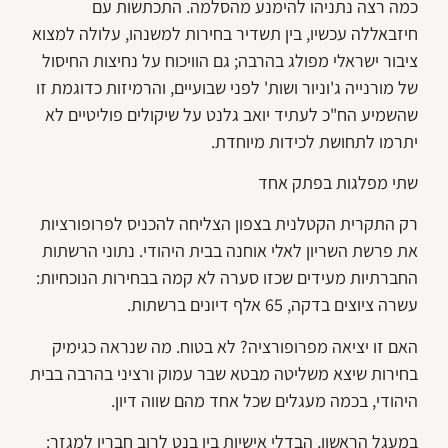
כמה רצה נתניהו להימנע מהסלמה. התכתשות עם
חיזבאללה עכשיו, בין תשדיר בחירות למשנהו, עלולה למצוא
ציבור ישראלי מפולג בהרבה; גם הוויכוח על נחיצות החיסול
של מורנייה ג'וניור ושות' לפני שבועיים, והרמיזות כדוגמת זו
שהשמיע הח"כ לעתיד יואב גלנט על שיקולים פוליטיים לא
יתרמו לתחושת לכידות מיוחדת.
שתי מפלגות בפתק אחד
רק התקרית הקטלנית בצפון הצליחה להכניס לפרופורציות
את פרשת השריון לאלי אוחנה בבית היהודי. נתוני הרשתות
החברתיות מעידים שכזו סערה לא קמה בבחירות הנוכחיות:
עשרה ציוצים בדקה, 65 אלף דיונים ברשתות.
האם זו יציאה מפרופורציה? לא בטוח. מה שנראה כגימיק
בחירות שיצא משליטה מבטא שבר עמוק ורציני בהרבה בבית
היהודי, בכמה מעגלים שכל אחד מהם שווה דיון.
במעגל הראשון, הבדלי אישיות בין בנט לרוב חבריו למגזר: