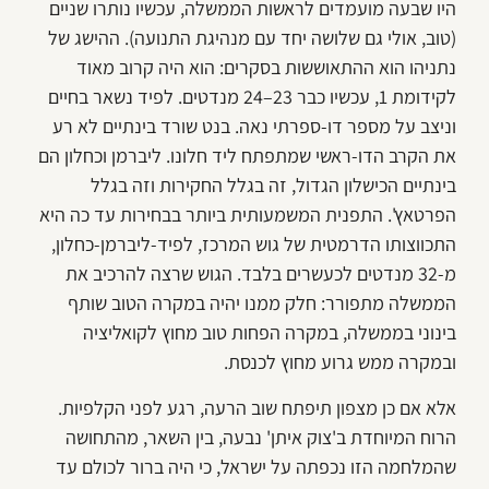
היו שבעה מועמדים לראשות הממשלה, עכשיו נותרו שניים
(טוב, אולי גם שלושה יחד עם מנהיגת התנועה). ההישג של
נתניהו הוא ההתאוששות בסקרים: הוא היה קרוב מאוד
לקידומת 1, עכשיו כבר 23–24 מנדטים. לפיד נשאר בחיים
וניצב על מספר דו-ספרתי נאה. בנט שורד בינתיים לא רע
את הקרב הדו-ראשי שמתפתח ליד חלונו. ליברמן וכחלון הם
בינתיים הכישלון הגדול, זה בגלל החקירות וזה בגלל
הפרטאץ'. התפנית המשמעותית ביותר בבחירות עד כה היא
התכווצותו הדרמטית של גוש המרכז, לפיד-ליברמן-כחלון,
מ-32 מנדטים לכעשרים בלבד. הגוש שרצה להרכיב את
הממשלה מתפורר: חלק ממנו יהיה במקרה הטוב שותף
בינוני בממשלה, במקרה הפחות טוב מחוץ לקואליציה
ובמקרה ממש גרוע מחוץ לכנסת.
אלא אם כן מצפון תיפתח שוב הרעה, רגע לפני הקלפיות.
הרוח המיוחדת ב'צוק איתן' נבעה, בין השאר, מהתחושה
שהמלחמה הזו נכפתה על ישראל, כי היה ברור לכולם עד