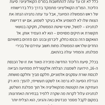
כלל לא זכו עד עתה להתחשבות במו"מ הקואליציוני: סיעת
הליכוד. המו"מ הקואליציוני מתמקד בדרך כלל בדרישותיו
של ראש הממשלה המיועד, אבל עד עתה נתניהו הנחה את
הצוות שלו לא להשמיע אלא בעיקר לשמוע. אם יש דרישות
לנתניהו – למשל, שינוי שיטת הממשלה, חקיקה בנושאי
תקשורת או תיקים מסוימים – הוא לא העמיד אותן. אל
הוואקום הזה נכנסו כחלון, ליברמן ובנט: הם מזהים בחושיהם
החדים שלראש הממשלה פחות חשוב עתידם של בכירי
מפלגתו. והמחיר עולה בהתאם.
בכלל, סיעת הליכוד החדשה מזכירה מאוד את זו של הכנסת
ה-16, הידועה לשמצה: הצלחה אלקטורלית מפתיעה הביאה
לכנסת שורת עסקנים אלמוניים, חלקם מביך וחלקם מושחת.
הגדלת הסיעה לא גרמה אז לשקט תעשייתי, להפך: היא רק
העתיקה את הקטטות מהקואליציה אל תוך מפלגת השלטון.
לנתניהו עלול לקרות מה שקרה ללפיד בבחירות האחרונות:
במקום לקבל מספר מנדטים נאה והגיוני, הוא הצליח יותר