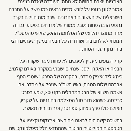
האוזניות יוצרת תחושה לא נוחה: העובדה שאדם בג'ינס
אמור לגונן בגופו על לובש מדים נראית כמו משל על החברה
הישראלית של העשורים האחרונים, שבה מות חיילים בקרב
נתפס הרבה פחות נסבל ממוות של אזרחים בפיגוע. גם זה
אחד מתוצרי הלוואי של המלחמה ההיא, שאיש מהמטכ"ל
הנוכחי לא לחם בה, ושוחזרה על הבמה במשך שעתיים וחצי
בידי נתן דטנר המחונן.
קהל הצופים מעניין לפעמים לא פחות ממה שקורה על
הבמה או האקרן. לפני שנתיים ישבתי במקרה באולם קולנוע,
כיסא ליד איציק מרדכי, בהקרנה של הסרט "שומרי הסף".
אברהם שלום המנוח, ראש השב"כ שטפל על מרדכי את
אשמת השווא של הרג המחבלים בקו 300, שפע בסרט
כריזמה. כשהוא חזר מול המצלמה בחינניות על שקריו,
האולם כולו פרץ בצחוק ספונטני, ומרדכי היה מאושר.
בחשיכה קשה היה לראות מה חשבו איזנקוט וקציניו על
הטקסטים הפוליטיים הבוטים שהמחזאי הלל מיטלפונקט שם