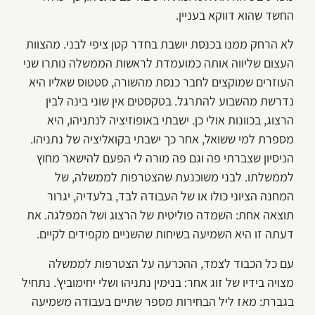
החשד שהוא דווקא בעניין.
לא הרחק ממנו בכנסת יושבת בחדר קטן ציפי לבני. מהצוות
העצום שליווה אותה כמועמדת לראשות הממשלה נותרו שני
העוזרים שמוקצים לחבר כנסת מהשורה, סטטוס שאליו היא
נדרשת מהשבוע להתרגל. בטקסטים אין שוני בינה לבין
הרצוג, בכוונות אולי כן. ישבתי באופוזיציה לנתניהו, היא
מספרת למי ששואל, אחר כך ישבתי בקואליציה של נתניהו.
הניסיון שצברתי פה וגם פה מורה לי הפעם להישאר מחוץ
לממשלתו. לבני משוכנעת שהצטרפות לממשלה, של
המחנה הציוני כולו או של העבודה לבד, בלעדיה, יגרור
תוצאה אחת: השמדה פוליטית של הרצוג ושל המפלגה. את
דעתה זו היא השמיעה בשיחות שהשניים מקפידים לקיים.
עם כל הכבוד לצמד, ההכרעה על הצטרפות לממשלה
מצויה בידיו של זוג אחר: בנימין נתניהו ושלי יחימוביץ'. נתחיל
בגברת: מאז ליל הבחירות מספר שתיים בעבודה משמיעה