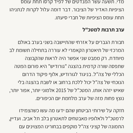
מדי. תשעה עשר המנדטים של לפיד קרסו תחת עומס
הציפיות האדיר של הציבור. דבר דומה עלול לקרות לנתניהו
תחת עומס הציפיות של חברי סיעתו.
ערב תרבות למטכ"ל
חבורת הגברים על אזרחי שהתיישבה בשני בערב באולם
המרכזי של תיאטרון הקאמרי לא עוררה בתחילה תשומת לב
מיוחדת. רק ממבט שני אפשר היה לראות שהקבוצה
שתפסה שורה קדמית בהצגה "גורודיש" היא פורום המטה
הכללי של צה"ל. בניגוד לגורודיש, אלוף פיקוד הדרום
הנוכחי של צה"ל יכול ללכת ברחוב או לשבת בהצגה בלי
שאיש יזהה אותו. המטכ"ל של 2015 אלמוני יותר, אפור יותר,
נוצץ פחות מזה של ערב מלחמת יום הכיפורים.
חזקה על שירותי הביטחון שהם ידעו מה עשו כשהצמידו
לרמטכ"ל ולאלופיו מאבטחים לתאטרון בלב תל אביב. ועדיין,
התמונה של קציני צה"ל מוקפים בבחורינו המצוינים עם