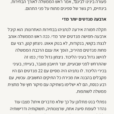
פעורה בינינו לבינם", אמר ראש הממשלה לאורך הבחירות.
בינתיים, רק גשר של ספינים מתוח על פני התהום.
ארבעה מנדטים יותר מדי
תקלה חמורה אירעה לנתניהו בבחירות האחרונות: הוא קיבל
ארבעה-חמישה מנדטים יותר מדי. ככה ראש הממשלה אוהב
לנצח: בקושי, בנקודות, לא בנוק אאוט. ניצחון קטן, רצוי עם
פחות מנדטים מהיריב, הופך את עצם הרכבת הממשלה
להישג גדול בעיני הליכוד. ניצחון גדול מדי, כמו זה
שהתרחש לפני שבועיים, יוצר תיאבון מוגבר, בעייתי, בעיני
בכירי הליכוד. לו נתניהו היה מסיים עם 22 מנדטים הם היו
מקבלים בהבנה את מכירת כל התיקים החשובים. עכשיו, עם
רבע כנסת, הם לא ישלימו בשתיקה עם מיקור חוץ של מחצית
ממשלה לשותפות.
נפתלי בנט מתלונן על כך שלא מדברים איתו? מצבו עוד
נהדר לעומת סיעה אחת, שרצונותיה, תשוקותיה ודרישותיה