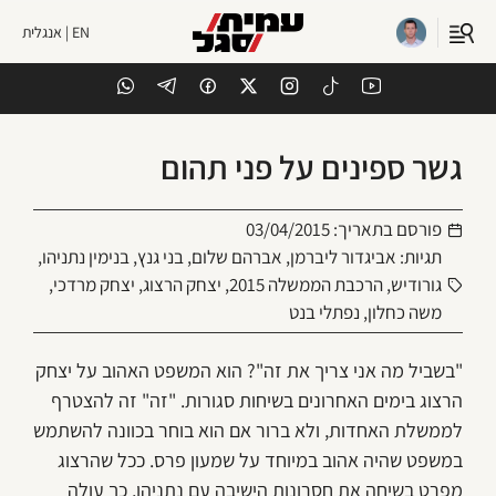
EN | אנגלית
גשר ספינים על פני תהום
פורסם בתאריך:
03/04/2015
תגיות:
אביגדור ליברמן
,
אברהם שלום
,
בני גנץ
,
בנימין נתניהו
,
גורודיש
,
הרכבת הממשלה 2015
,
יצחק הרצוג
,
יצחק מרדכי
,
משה כחלון
,
נפתלי בנט
"בשביל מה אני צריך את זה"? הוא המשפט האהוב על יצחק
הרצוג בימים האחרונים בשיחות סגורות. "זה" זה להצטרף
לממשלת האחדות, ולא ברור אם הוא בוחר בכוונה להשתמש
במשפט שהיה אהוב במיוחד על שמעון פרס. ככל שהרצוג
מפרט בשיחה את חסרונות הישיבה עם נתניהו, כך עולה