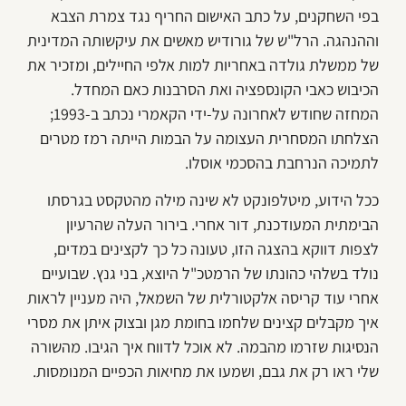
בפי השחקנים, על כתב האישום החריף נגד צמרת הצבא
וההנהגה. הרל"ש של גורודיש מאשים את עיקשותה המדינית
של ממשלת גולדה באחריות למות אלפי החיילים, ומזכיר את
הכיבוש כאבי הקונספציה ואת הסרבנות כאם המחדל.
המחזה שחודש לאחרונה על-ידי הקאמרי נכתב ב-1993;
הצלחתו המסחרית העצומה על הבמות הייתה רמז מטרים
לתמיכה הנרחבת בהסכמי אוסלו.
ככל הידוע, מיטלפונקט לא שינה מילה מהטקסט בגרסתו
הבימתית המעודכנת, דור אחרי. בירור העלה שהרעיון
לצפות דווקא בהצגה הזו, טעונה כל כך לקצינים במדים,
נולד בשלהי כהונתו של הרמטכ"ל היוצא, בני גנץ. שבועיים
אחרי עוד קריסה אלקטורלית של השמאל, היה מעניין לראות
איך מקבלים קצינים שלחמו בחומת מגן ובצוק איתן את מסרי
הנסיגות שזרמו מהבמה. לא אוכל לדווח איך הגיבו. מהשורה
שלי ראו רק את גבם, ושמעו את מחיאות הכפיים המנומסות.