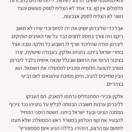
והאימפוטנטי ששיגר הרצוג לשיחות. לילות שלמים בוזבזו על
פלפולים אין קץ. צד אחד לא הצליח לספק מעשים והצד
השני לא הצליח לספק אצבעות.
אבל כדי שליברמן יושיט את ידו לפיוס וכדי שידו לא תושב
ריקם היה צורך במסע לחצים כבד על שני האויבים הותיקים.
ליברמן מודה שהליכוד שרף לו השבוע כל חלקה טובה אצל
בוחרי ישראל ביתנו. נתניהו ואלקין, בעבודה שיטתית, יצרו
בציבור הרוסי את הרושם שבגלל שנאה אישית בלבד ליברמן
מסרב להצעה חלומית ומכניס לממשלה את השמאל. הוא
הבין שחייבים להגיב, וזימן מסיבת עיתונאים ליום רביעי
בצהריים.
אלקין ובכירי המתנחלים נרתמו למאבק. הם העניקו
לליברמן ערבות חשובה: הבטחה לבליץ על נתניהו נגד צירוף
המחנה הציוני ובעד ישראל ביתנו. השטח הימני התחיל
להבעיר את קווי הטלפון במשרד ראש הממשלה: שלא תעזו
לחתום עם הרצוג, הזהירו. בלילה הגיע איום מסמוטריץ'