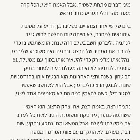
מיני דברים מתחת לשטיח. אבל האמת היא שהכל קרה
מאוד מהר ובלי תסריט כתוב מראש.
ביום שלישי אחר הצהריים, כשליברמן הודיע על מסיבת
עיתונאים למחרת, לא הייתה שום החלטה להושיט יד
לנתניהו. ליברמן חשב בשלב הזה שנתניהו משתמש בו כדי
להוריד את המחיר של הרצוג, ונתניהו היה משוכנע שליברמן
ינהל איתו מו"מ רק כדי להשאיר אותו בסוף עם ממשלת 61
סופנית. לנתניהו לא הייתה מעולם בעיה לסחור בתיק
הביטחון: בשנה וחצי האחרונות הוא הבטיח אותו בהזדמנויות
שונות לבנט, הרצוג וליברמן; אבל הוא לא חשב שאפשר
לסגור דיל. קשה להאמין כמה הם לא מאמינים אחד לשני.
נתניהו רצה, באמת רצה, את יצחק הרצוג. הוא האמין
ששותפה כנועה, מרוסקת ומשומנת היטב לא תוכל לעזוב
את ממשלתו לעולם. אבל המשא ומתן נתקע ונתקע. שום
דבר, מעולם, לא התקדם עם צוות המו"מ המנופח