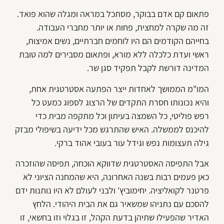
פתאום קם אדם בבוקר, מסתכל במראה ומגלה שהוא פואד.
זה מה שקרה למחצית, פחות או יותר מחברי העבודה.
בחייהם הקודמים הם היו לוחמים חברתיים, נשים אמיצות,
ראשי ועדת כלכלה ללא מורא, ופתאום מסבירים למה טובת
המדינה דורשת לקבל תפקיד סגן שר.
המו"מ הממושך לאחדות ייצר הפתעה אסטרטגית אחת,
והיא נכונותו חסרת התקדים של הרצוג לספוג כמעט כל
רפש פוליטי, כל השמצה בעיתון וכל מתקפה מבית כדי
להיכנס לממשלה. האיש שהתרגש מכל ידיעה בשיפולי מבזק
גילה תעצומות נפש וגידל עור בעובי אהוד ברקי.
אבל התפיסה האסטרטגית שדווקא הוכחה, תפיסה שהוזכרה
כאן פעמים רבות בשנה האחרונה, היא שהמחנה הציוני לא
פרטנר לקואליציה. יחימוביץ' ולבני לעולם לא היו נותנות ידם
להסכם עם נתניהו שמשאיר גם את הבית היהודי. הלחץ
האדיר שהפעילו שתיהן בדעת הקהל, זו בגלוי וזו בחשאי, זו