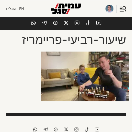
EN | אנגלית
שיעור-רביעי-פריימריז