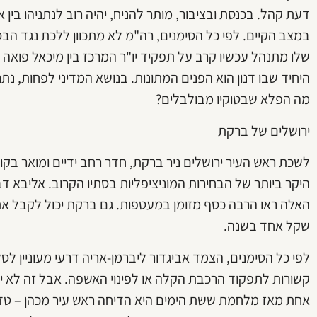
דעת קהל. בכנסת ובציבור, מותר להניח, יהיה רוב לנתניהו בין
במצב הקיים. לפי כל הסימנים, רה"מ לא מתכוון ללכת נגד הבסי
שלו מתנהל עכשיו קרב על תפקיד יו"ר המרכז בין מיכאל פואה מת
היחיד שבו דנון הוא הפנים המתונות. בנושא המדיני לפחות, נ
מה הפלא שבטוקיו מבולבלים?
ירושלים של ברקת
לשכת ראש העיר ירושלים ניר ברקת, חדר רחב ידיים ומואר בקו
היקר ביותר של הבחירות המוניציפליות בסתיו הקרוב. אליבא 
האלה ראו הרבה כסף מזומן במעטפות. גם ברקת יכול לקבל את 
שקל אחד בשנה.
לפי כל הסימנים, הצמד אביגדור ליברמן-אריה דרעי מעוניין
קשורות לתפקוד הרכבת הקלה או לפינוי האשפה. אבל זה לא יהי
אחת מאז מלחמת ששת הימים היא הדיחה ראש עיר מכהן – טדי ק