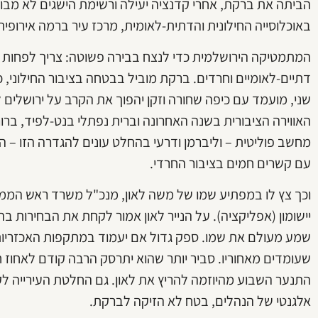
הביתה את ברקת, אחרי קדנציה יעילה ורשימת הישגים לא מבוט
באוכלוסייה החילונית והדתית-לאומית, מרכז עיר ברמה אירופית
המתמטיקה הירושלמית כדי לנצח בבירה פשוטה: צריך לפחות שנ
דתיים-לאומיים וחרדים. ברקת מוביל בבטחה בציבור החילוני, כ
שני, מועמד עם כיפה שחורה וזקן יהפוך את הקרב על ירושלים 
האווירה הציבורית בשנה האחרונה וברית נפתלי בנט-לפיד, ברור 
מחשב פוליטית – וליברמן ודרעי בהחלט עונים להגדרה הזו – 
עם קשרים חמים בציבור החרדי.
וכך צץ לו במפתיע שמו של משה לאון, מנכ"ל משרד ראש הממ
יישומון (אפליקציה). על הנייר לאון אמור לקחת את הבחירות ב
שמע מעולם את שמו. ספק גדול אם יעמוד במתקפות האכזריות ש
שעומדים מאחוריו. סביר יותר שהוא יתרסק הרבה קודם לאחוז ח
התנער השבוע מהיוזמה להריץ את לאון. גם החלטת העירייה לקר
אלגנטי של הנהלים, בטח לא הזיקה לברקת.