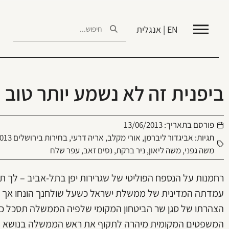
EN | אנגלית
ביפנית זה לא נשמע יותר טוב
פורסם בתאריך:
13/06/2013
תגיות:
אביגדור ליברמן
,
אורי מקלב
,
אריה דרעי
,
בחירות בירושלים 2013
משה גפני
,
משה ליאון
,
ניר ברקת
,
נסים זאב
,
עפר שלח
רחמנות על הנספח הפוליטי של שגרירות יפן בתל-אביב – לך ת
עמדתה המדינית של ממשלת ישראל כשעל שולחנך הונחו אך
הצהרתו של סגן שר הביטחון המקומי שלפיה הממשלה תסכל כל 
המשפטים המקומית מיהרה לתקוף את ראש הממשלה בנושא – תופ