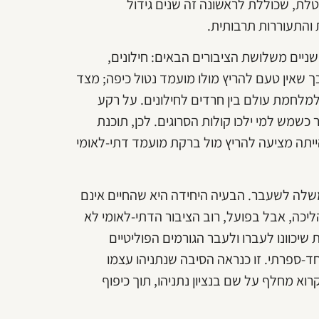
לת, שכוללת לראשונה זה שנים גידול
 והתעוררות תרבותית.
יים משלושת הציבורים הבאים: חילונים,
ך שאין טעם להריץ מולו מועמד נטול כיפה; מצד
למלחמת עולם בין חרדים לחילונים. על רקע
כשמש למי ילכו קולות הסרוגים. לכן, תוכנת
הייתה מציעה להריץ מול ברקת מועמד דתי-לאומי
שלה לשעבר. הבעיה היחידה היא שהחיים אינם
הליכה, אבל בפועל, רוב הציבור הדתי-לאומי לא
יכוונו לעברו ולעבר הגורמים הפוליטיים
ד-ספרתי. זו כנראה הסיבה שנתניהו עצמו
וא מחלף על שם בנציון נתניהו, תוך כיפוף