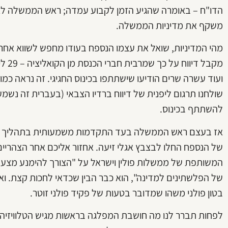
הדו"ח – באומרה שהגיע הזמן לקבוע עמדה; ראש הממשלה לא ה
משקף את מדיניות הממשלה.
מהי המדיניות, שואל את עצמו הנספח בעודו מחפש לשווא אחר 
מקבל 
ועוד עשרה שרים הודיעו שישתתפו בכינוס החגיגי. זה נראה כמ
שולחנו תרגום ליפנית של דיווח ברדיו הצבאי (בעברית זה נשמ
להשתתף בכינוס.
אז בעצם ראש הממשלה בעד התקדמות משמעותית בתהליך המדי
של הנספח החלו לבצבץ אגלי זיעה. אחזור אליכם אחר הצהריים
המשותפת של ממשלות פולין וישראל על "הצורך להימנע מצעד
של הפלשתינים למדינה", הוא כבר הבין שכדאי לחכות קצת. ו
בטון פולני משהו שמדובר בטעות של פקיד פולני זוטר.
לפחות תברר לנו מה חושבת המפלגה בראשות מגיש הטלוויזיה