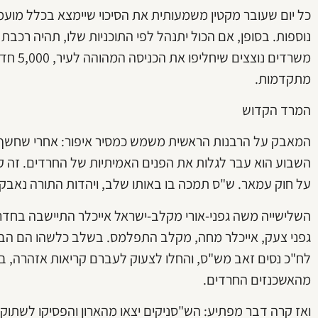
כל יום שעובר מקטין משמעותית את הסיכוי שיימצא בכלל מו
משרדים 
מתקדמות.
המרד הקדוש
המאבק על הרבנות הראשית משמש כמסיר איפור: אחרי שחשף 
השבוע הוא עבר לגלות את הפנים האמיתיות של החרדים. זה ק
על חוק עמאר. ש"ס תמכה בו באותו שלב, ויהדות התורה נאבקה
השלישייה משה גפני-אורי מקלב-ישראל אייכלר התיישבה בחדר
גפני צעק, אייכלר מחה, מקלב התפלמס. בשלב כלשהו הם הבחי
לח"כ נסים זאב מש"ס, והחלו לצעוק לעברם קריאות אזהרה, 
מהאשכנזים החרדים.
ואז קרה דבר מפתיע: הש"סניקים יצאו מהארון והפסיקו לשתוק