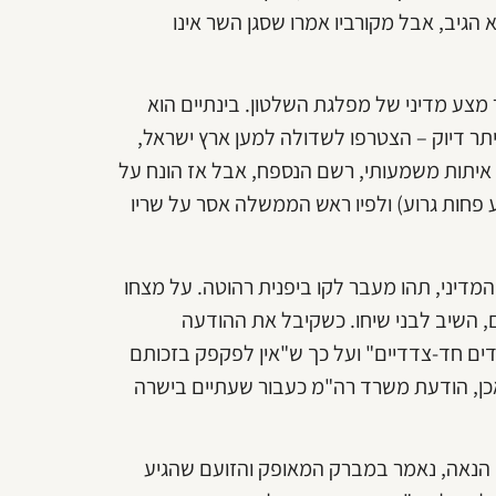
גיב, אבל מקורביו אמרו שסגן השר אינו
מצע מדיני של מפלגת השלטון. בינתיים הוא
דיווח על כך שמרבית חברי הכנסת מן הקואליציה – 29 ליתר דיוק – הצטרפו לשדולה למען ארץ ישראל,
ו איתות משמעותי, רשם הנספח, אבל אז הונח על
ע פחות גרוע) ולפיו ראש הממשלה אסר על שריו
ני, תהו מעבר לקו ביפנית רהוטה. על מצחו
, השיב לבני שיחו. כשקיבל את ההודעה
ים חד-צדדיים" ועל כך ש"אין לפקפק בזכותם
אכן, הודעת משרד רה"מ כעבור שעתיים בישרה
 הנאה, נאמר במברק המאופק והזועם שהגיע