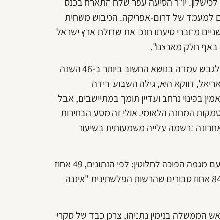
 לכישלון. יו"ר הסיעה עפר שלח התארח בכנס
ם למעמד של דרום-אפריקה. הכיבוש משחית
ניים מחברי סיעתו חנכו את שדולת ארץ ישראל
באף חלק מארצנו".
לא צריך להיות יפני כדי להבין שנאיבי לצפות מממשלת ישראל לגבש עמדה בנושא החשוב ביותר ב-46 השנה
יאל, דווקא היא, גילה השבוע ירידה
ין בפינוי נרחב ועדיין תומך במתיישבים, אבל
קות המחנה הלאומי. אולי זה מסע הבחירות
האחרונה נרשמה עלייה משמעותית בשיעור
באותו היום ממש הוצג סקר שנערך בשביל שדולת ארץ ישראל עם מגמה הפוכה לחלוטין: לפי הנתונים, 49 אחוז
ממצביעי יש עתיד משוכנעים שההינתקות הייתה טעות מרה, ו-84 אחוז סבורים שהרשות הפלשתינית "איננה
ש הממשלה בנימין נתניהו, צרכן כבד של סקרי