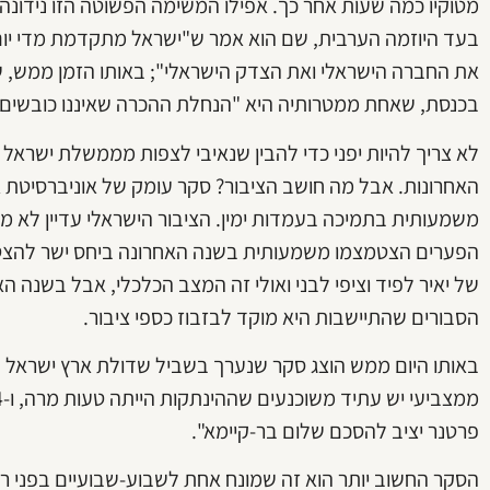
מטוקיו כמה שעות אחר כך. אפילו המשימה הפשוטה הזו נידונה
בעד היוזמה הערבית, שם הוא אמר ש"ישראל מתקדמת מדי יו
את החברה הישראלי ואת הצדק הישראלי"; באותו הזמן ממש, ש
בכנסת, שאחת ממטרותיה היא "הנחלת ההכרה שאיננו כובשים 
האחרונות. אבל מה חושב הציבור? סקר עומק של אוניברסיטת אר
משמעותית בתמיכה בעמדות ימין. הציבור הישראלי עדיין לא מאמ
הפערים הצטמצמו משמעותית בשנה האחרונה ביחס ישר להצטמ
של יאיר לפיד וציפי לבני ואולי זה המצב הכלכלי, אבל בשנה 
הסבורים שהתיישבות היא מוקד לבזבוז כספי ציבור.
פרטנר יציב להסכם שלום בר-קיימא".
הסקר החשוב יותר הוא זה שמונח אחת לשבוע-שבועיים בפני רא