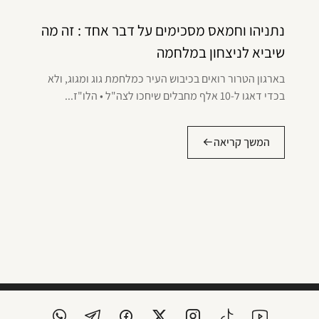
נתניהו וחמאס מסכימים על דבר אחד : זה מה
שיביא לניצחון במלחמה
בארגון הטרור רואים בכיבוש העיר כמלחמת גוג ומגוג, ולא
בכדי דאגו ל-10 אלף מחבלים שיחכו לצה"ל • הלו"ז...
המשך קריאה