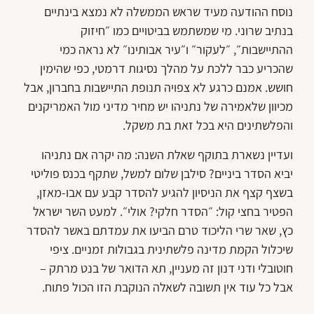
נוסח ההודעה מעיד שראש הממשלה לא נמצא בינתיים
בנתיב שרוני. מי שמשתמש בביטויים כמו ״חיזוק
ההתיישבות״, ״לעקור״ ו״עיר אבותינו״ לא נראה כמי
שהכריע כבר ללכת על מהלך נסיגות דרמטי, כפי שהימין
חושש. אמנם כרגע לא צפויה תנופת התיישבות בחברון, אבל
מכיוון שלאמירה של נתניהו יש מחיר מדיני מול האמריקנים
והפלשתינים היא בכל זאת בת משקל.
ועדיין נשארת בתוקף שאלת השנה: מה יקרה אם נתניהו
יביא הסדר ביניים? סילבן שלום למשל, שתקף בכנס פוליטי
בשצף קצף את הניסיון להגיע להסדר קבע עם אבו-מאזן,
הפטיר בחצי קול: ״הסדר חלקי? אולי״. למעט השר ישראל
כץ, שאר שרי הליכוד טרם הביעו את עמדתם באשר להסדר
שיכלול הקמת מדינה פלשתינית בגבולות זמניים. ציפי
חוטובלי ודני דנון זה מעניין, תא הדואר של בנט מרתק –
אבל כל עוד אין תשובה לשאלה הנוקבת הזו הכול פתוח.