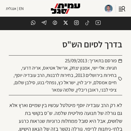
EN | אנגלית
בדרך לסיום הש"ס
פורסם בתאריך:
25/09/2013
תגיות:
אלי ישי
,
אמנון יצחק
,
אריאל אטיאס
,
אריה דרעי
,
בחירות בירושלים 2013
,
בחירות לרבנות
,
הרב עובדיה יוסף
,
חיים אמסלם
,
יריב לוין
,
ישראל כץ
,
נפתלי בנט
,
סילבן שלום
,
ציפי לבני
,
ראובן ריבלין
,
שלמה עמאר
לא רק הרב עובדיה יוסף מיטלטל עכשיו בין שמיים וארץ אלא
גם גורלה של תנועה פוליטית שלמה. ש״ס בקושי בת
שלושים, אבל היא סובל ממחלות כרוניות שנראות כרגע
בלתי-ניתנות לריפוי. גורלה נקשר בזה של הגאון הישיש,