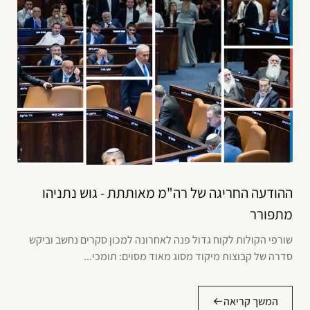
ההודעה החריגה של רה"מ מאותתת - גוש נתניהו
מתפורר
שורפי הקולות לקוח גדול פנה לאחרונה למכון סקרים נחשב וביקש
סדרה של קבוצות מיקוד מסוג מאוד מסוים: תומכי...
המשך קריאה