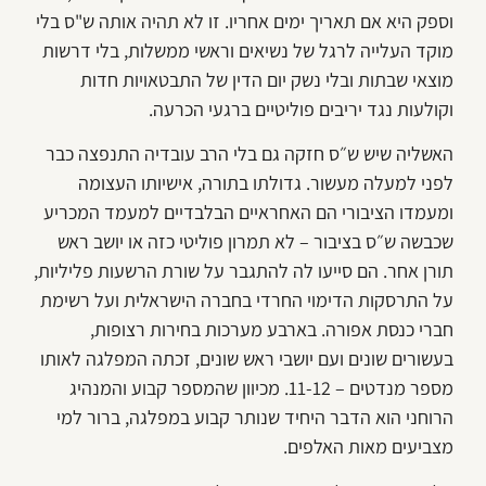
וספק היא אם תאריך ימים אחריו. זו לא תהיה אותה ש"ס בלי
מוקד העלייה לרגל של נשיאים וראשי ממשלות, בלי דרשות
מוצאי שבתות ובלי נשק יום הדין של התבטאויות חדות
וקולעות נגד יריבים פוליטיים ברגעי הכרעה.
האשליה שיש ש״ס חזקה גם בלי הרב עובדיה התנפצה כבר
לפני למעלה מעשור. גדולתו בתורה, אישיותו העצומה
ומעמדו הציבורי הם האחראיים הבלבדיים למעמד המכריע
שכבשה ש״ס בציבור – לא תמרון פוליטי כזה או יושב ראש
תורן אחר. הם סייעו לה להתגבר על שורת הרשעות פליליות,
על התרסקות הדימוי החרדי בחברה הישראלית ועל רשימת
חברי כנסת אפורה. בארבע מערכות בחירות רצופות,
בעשורים שונים ועם יושבי ראש שונים, זכתה המפלגה לאותו
מספר מנדטים – 11-12. מכיוון שהמספר קבוע והמנהיג
הרוחני הוא הדבר היחיד שנותר קבוע במפלגה, ברור למי
מצביעים מאות האלפים.