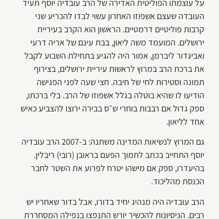
על עוצמתו הפוליטית האדירה של הרב עובדיה יוסף תעיד
העובדה שעצם אשפוזו האחרון עשוי לבדו להכריע שני
קרבות פוליטיים דרמטיים. הראשון הוא הקרב בעיריית
ירושלים. המועמד משה ליאון, בבת עינם של אריה דרעי
ואביגדור ליברמן, אמור היה להגיע בתחילת השבוע לקבל
את ברכת הרב במרוץ לראשות עיריית ירושלים, בצירוף
תמונה וסטירות לחי של חיבה. חצי שעה לפני הפגישה
הודיעו לו שהיא בוטלה בגלל אשפוזו של הרב. בלי ברכתו,
ספק גדול אם רבבות בוחרי ש״ס בבירה ירוצו להצביע כאיש
אחד לליאון.
גם המרוץ לנשיאות המדינה משתנה: ב-2007 הרב עובדיה
יוסף התחייב בכתב לתמוך הפעם בראובן (רובי) ריבלין.
בהיעדרו, ספק אם מישהו יטרח לפרוע את השטר לחבר
הכנסת מהליכוד.
הרב עובדיה היה מנהיג יחיד בדורו, אבל בדור שאחריו יש
רבים. הניסיונות להכשיר יורש התנפצו בנפילה המסחררת