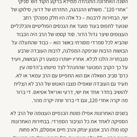
השנה האחרונה התנהלה ממילא ברקע הקוד הש״סניקי
״אחרי 120״. משולש ההנהגה, החזרתו של דרעי, סילוקו של
ישי, הבחירות לרבנות – כל אלה היו חלק ממהלך רחב
שנועד לתפוס בעוד מועד את הנכסים הפוליטיים והכלכליים
העצומים שיצר גדול הדור. סוד קסמו של הרב היה הכבוד
שהביא לכל ספרדי מסורתי באשר הוא – כבוד שהתעלה על
הבושות הרבות שניפקה המפלגה, לרבות העובדה שרבע
מנבחריה הלכו לכלא. אחריו ייוותרו כמעט רק הבושות, ויעיד
על כך הקרב המכוער שהתנהל לצד מיטתו ב'הדסה עין
כרם' סביב השאלה אם הוא התפייס עם הרב עמאר או לא.
תעיד גם העובדה שאפילו מצבו האנוש של הרב לא הצליח
להושיב בחדר אחד את ישי, דרעי ואריאל אטיאס. די ברור
מה יקרה אחרי 120, וגם די ברור שזה יקרה מהר.
בשנים האחרונות אפילו מוטת הכנפיים העצומה של הרב לא
הספיקה לאחד את כל הציבור הספרדי. בבחירות האחרונות
קמו מולו הרב אמנון יצחק והרב חיים אמסלם, ולא פחות