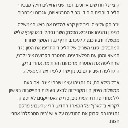
קיצי של חודשים ארוכים. רצח שני החיילים חילץ מבכירי
הליכוד והבית היהודי מבול התבטאויות, אגרות ומכתבים.
יו״ר הקואליציה יריב לוין קרא להדיח את ראש הממשלה
בנימין נתניהו אם יביא הסכם; השר נפתלי בנט קיבץ שליש
ממשלה ורבע כנסת למכתב חריף נגד המשך שחרור
המחבלים; סגני השרים של הליכוד החריפו את הטון נגד
המשא ומתן עם הפלשתינים. המטרה הקבועה ציפי לבני,
שהחליפה את המטרה מהכהונה הקודמת אהוד ברק,
התחלפה השבוע גם בכינון ישיר כלפי ראש הממשלה.
אבל מילא הם, גם נתניהו עצמו שבר ימינה. אם פעם
ממשלות הימין היו מקפידות לבצע פעולות התיישבות באישון
ליל אחרי סגירת העיתונים, כדי שהאמריקנים לא יספיקו
לקרוא ב'הארץ' על המאחז החדש, הרי שהשבוע פרסם
נתניהו בפייסבוק את ההודעה על איוש 'בית המכפלה' אחרי
חצות.