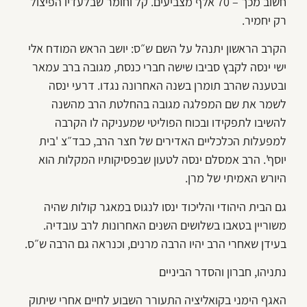
חשוב מכך – 70 אלף מצביעים. קל וחומר שבלעדיו הפיצול
רק יחמיר.
הקרב הראשון יתנהל על השם ש״ס: יושב הראש המודח אלי
ישי ינסה לקבץ סביבו שישה חברי כנסת, מגובה ברב עמאר
ובטענה שהרב תומרן בשנה האחרונה נגדו. דרעי ינסה
לשמר את שם המפלגה מגובה בהחלטת הרב מהשנה
להשיבו לתפקידו ובכוח הפוליטי שמעניקה לו הקרבה
למפעלות הכלכליים האדירים של חצר הרב, כבד״צ 'בית
יוסף'. הרב אמסלם ינסה לטעון שבפסיקותיו המקלות הוא
היורש האמיתי של מרן.
גם הבית היהודי והליכוד ינסו לנגוס במאגר קולות שהיה
משוריין בטאבו בשלושים השנים האחרונות לרב עובדיה.
בעידן שאחרי הרב יהיו הרבה מרנים, וכנראה גם הרבה ש״ס.
נתניהו, חברון והסדר הביניים
האגף הימני בקואליציה התעורר השבוע לחיים אחרי שיתוק