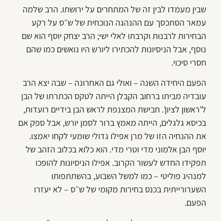
שבין מעמדו לבין זה של המתחרים על ירושתו. הרב שלמה
עמאר הסתכסך עם ההנהגה הנוכחית של ש״ס על רקע
הבחירות לרבנות וקרבתו לאלי ישי; הרב יצחק יוסף הוא שם
נוסף, אבל הניסיונות להכתירו ליורש היו נואשים כמו שהם
חסרי סיכוי.
הפעם היחידה השנה – ואולי גם האחרונה – שבה יצא הרב
עובדיה מביתו ברחוב הקבלן הייתה לטקס הכתרתו של הבן
ל'ראשון לציון'. חבישת המצנפת לראש הבן בידיים רועדות,
בכיסא גלגלים, הייתה מאמץ ברור לסמן יורש, אבל ספק אם
את ההנחיה הזו של מרן אפילו גדולי שומעי לקחו יאמצו.
יוסף הבן אלמוני מדי וטרי מדי. הוא כלוא בכלוב הזהב של
תפקידו החדש לעשור הקרוב. אפילו הניסיונות להופכו
למנהיג פוליטי – כמו למשל השבוע, בהשתתפותו
השערורייתית בכנס בחירות מקומי של ש״ס – לא יעזרו
הפעם.