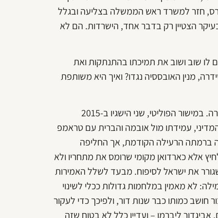
יין גרוע של פרס, חזר למשרד ראש הממשלה בצליעה ובגלל
 ובעיקר הצטיין רק בדבר אחד, הישרדות. הם לא
ים לו שוב ושוב את תמיכתו בהתנתקות ואת
רה, מנין האובססיה נגדו? ואיך היא משותפת
בשנים האחרונות התברר שנתניהו לא שורד זמן רב כל כך במקרה. במישור הפוליטי, שני הישגיו ב-2015
ור המדיני, עמידתו מול אובמה והברית עם טראמפ
תרה ברמתה הרעילה הקודמת, אך החליפה
יץ אלא כארדואן מקומי שרומס את מתחריו ולא
 שגורר את ישראל לסיפוח. מבעד לשלל האמירות
לה: לא מאמין במלחמות גדולות ככלי לשינוי
ר חושב כמותו כבר שנות דור, ולפיכך כדי לעקור
אביגדור ליברמן – ועדיין כלל לא בטוח שזה