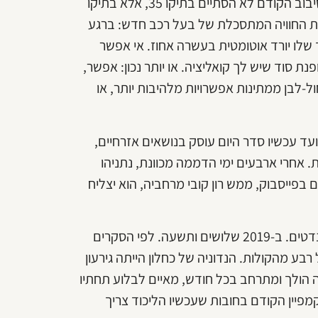
כל מפלגה, אם לצטט מאנה קרנינה, אומללה בדרכה שלה. הסיבוב הקודם לא הסתיים בתיקו 35, אלא בתיקו
 את החוויה המתסכלת של בעל רכב חדש: ברגע
שלו יורד אוטומטית בעשרה אחוז. אי אפשר
 סוד שיש לך קואליציה. או יותר נכון: אפשר,
לבן ממתינות אפשרויות מלהיבות יותר, או
עד עכשיו סדר היום עוסק בנושאים אזרחיים,
ת. אחרי ארבעים ימי הדממה מכוונת, נתניהו
בפייסבוק, ממש רון קובי מרחביה, הוא יצליח
בינתיים זה לא עובד. ב-2015 השיג הליכוד יחד עם כולנו 40 מנדטים. ב-2019 שלושים ותשעה. לפי הסקרים
ע מהקולות. הנדוניה של כחלון הייתה גירעון
ה הולך ומתרחב בכל חודש, מאיים לבלוע תחתיו
יין הקודם בחובות שעכשיו הליכוד צריך