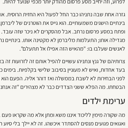
לפרוע, וזה יחייב מסע פרסום מהודק יותר מכפי שנועד להיות.
גזרה אחת שבה נתניהו כבר החל לפעול היא החזית הרוסית. אופ
בינתיים הישגים משמעותיים. הוא גייס את הווטרנים של ליברמן,
ופתח במסע פרסום נרחב. אבל מהסקרים לא ניכר שזה עובד. ה
מגדילה אותו; התעלמות מליברמן לא מקטינה אותו. בינתיים נתנ
לאנשים שעלבו בו: "מהאיש הזה אפילו אל תתעלם".
צרותיהם של גנץ ונתניהו עשויים להפיל אותם זה לזרועות זה בא
בעד אחדות, ואיש לא מעוניין בסיבוב שלישי בקלפיות. בימים כ
לפני הבחירות לא לשבת בממשלה ואז דוהר אליה. הפעם הוא 
הבטחתו. מה הפלא ששני הצדדים כבר לא מצהירים "זה אנחנו א
ערימת ילדים
מה שקורה מימין לליכוד איננו משא ומתן אלא מה שקראו פעם ב
ואגואים פגועים מנסים להסתדר איכשהו. זה לא יילך בלי סיוע ח