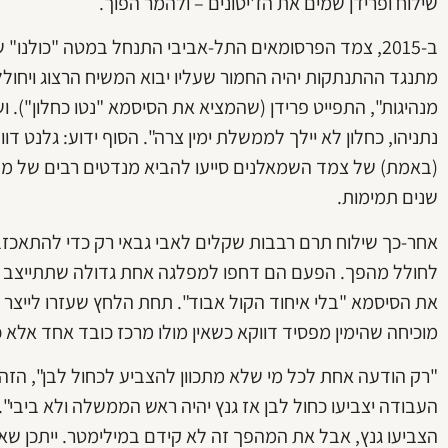
שילוח ופרידן שמים את הז'יטונים – ולהמר הפוך.
ב-2015, צמד הפרסומאים התל-אביבי התנחל במטה "כולנו"
מתנגד ההתנתקות יהיה החמור שעליו יבוא המשיח הרצוג ויחול
מנהיגות", התפייט פרידן (שהמציא את הסיסמא "נטו כחלון"). ו
נתניהו, כחלון לא יילך לממשלת ימין צרה". הסוף ידוע: גלנט דו
(באמת) של צמד השמאלנים סייעו להביא מנדטים רבים של מתנג
שנים תמימות.
אחר-כך שילוח תרם רבבות שקלים לאבי גבאי רק כדי להתאכזב 
לחולל מהפך. הפעם הם דחפו למפלגה אחת גדולה שתתייצב מול 
את הסיסמא "בלי איחוד הקול אבוד". תחת הלחץ שעזרו לייצר 
מוכיחה שהימין מפסיד דווקא כשאין מולו מרכז כובד אחד אלא כ
"רק הודעה אחת לכל מי שלא מתכוון להצביע לכחול לבן", הזהי
העבודה יצביעו כחול לבן אז גנץ יהיה ראש הממשלה ולא ביבי"
הצביעו גנץ, אבל את המהפך זה לא קידם במילימטר. ייתכן שא