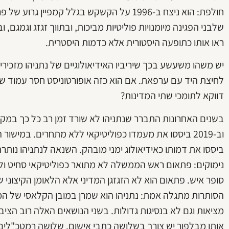
חולפת: הוא ניצח ב-1996 על הקשקש בגלל קמפ
שלבני הפגינה מיומנויות פוליטיות מביכות, ובתווך זגזג וגמגם,
ראו אותו כתופעה היסטורית אלא כדמות היסטרית.
יש משהו משעשע בכך שיריביו האידיאולוגיים של נתניהו מזכיר
לחיצת היד עם ערפאת. אם הוא כזה אופורטוניסט חסר עמוד שיד
דווקא לתומכי שתי המדינות?
וב-2019 ביססו את מעמדו כפוליטיקאי ללא מתחרים. במיש
ביססו את דמותו כאידיאולוג ימני מובהק. השנאה לנתניהו נו
נימוקים: פתאום ראש הממשלה לא מתואר כפוליטיקאי סחיט ולח
סופר איש. פתאום הוא לא הזגזגן המדיני אלא הלאומן הקיצוני
הסותרות מתגלה אמת: נתניהו הוא שמרן במובן הקלאסי של המי
מציאות וגם לא בנסיגות גדולות. בשני הנושאים האלה רוב הציבו
אותו מבלפור יש צורך בשלושה כתבי אישום, שלושה רמטכ"לים, 