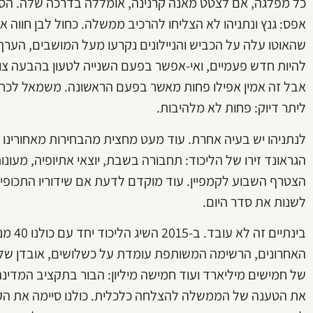
אפס: גנץ ונתניהו לא הצליחו להרכיב ממשלה. כחול לבן חווה
שהאוטו עלה על הכביש והניילונים נקרעו מעל המושבים, הערך 
להיות חדש פעמיים, ואי-אפשר בפעם השנייה לטעון בהבעה צופנת
אבל זה אמין אפילו פחות מאשר בפעם הראשונה. משמאל לכחול-
ליתר דיוק: פחות לא מלהיבות.
לנתניהו יש בעיה אחרת. עוד מעט מחצית מהבחירות מאחורינו ו
הגראונד זירו של הליכוד: תחבורה בשבת, יוצאי אתיופיה, מעונו
הצטרף השבוע לקמפיין. עוד מוקדם לדעת אם שידוריו התכופים 
לשנות את סדר היום.
האחרונים, הרשימה המשותפת עומדת על כשלושים, אובדן של רב
של חמישים מיליארד ועוד חמישה מיליון: הבור בתקציב המדינ
את הטענה של הממשלה להצלחה כלכלית. כולנו סיימה את הקמפ