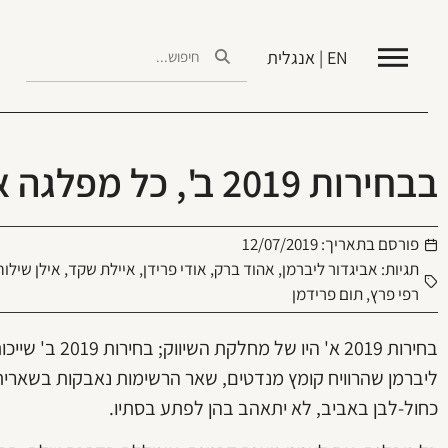
EN | אנגלית
בבחירות 2019 ב', כל מפלגה אומללה בדרכה שלה
פורסם בתאריך:
12/07/2019
תגיות:
אביגדור ליברמן
,
אהוד ברק
,
אודי פרידן
,
איילת שקד
,
אילן שילוח
רפי פרץ
,
תום פרידמן
בחירות 2019 א' ה
ליברמן שהרוויח קומץ מנדטים, שאר הרשימות נאבקות בשארית כ
כחול-לבן באביב, לא יתאהב בהן לפתע בסתיו.