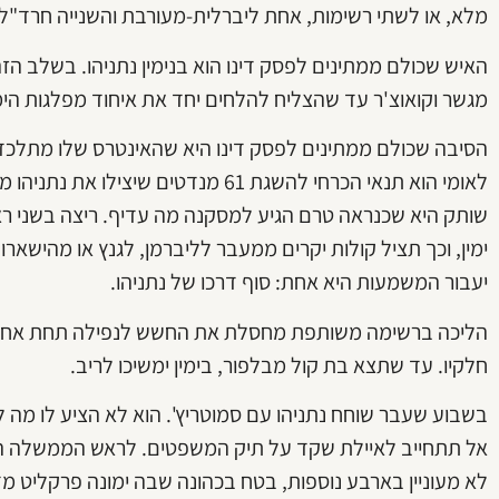
מלא, או לשתי רשימות, אחת ליברלית-מעורבת והשנייה חרד"ל
האיש שכולם ממתינים לפסק דינו הוא בנימין נתניהו. בשלב ה
מגשר וקואוצ'ר עד שהצליח להלחים יחד את איחוד מפלגות הימ
הסיבה שכולם ממתינים לפסק דינו היא שהאינטרס שלו מתלכד ב
לאומי הוא תנאי הכרחי להשגת 61 מנדטים
שותק היא שכנראה טרם הגיע למסקנה מה עדיף. ריצה בשני ר
ימין, וכך תציל קולות יקרים ממעבר לליברמן, לגנץ או מהישא
יעבור המשמעות היא אחת: סוף דרכו של נתניהו.
הליכה ברשימה משותפת מחסלת את החשש לנפילה תחת אחוז 
חלקיו. עד שתצא בת קול מבלפור, בימין ימשיכו לריב.
בשבוע שעבר שוחח נתניהו עם סמוטריץ'. הוא לא הציע לו מה
אל תתחייב לאיילת שקד על תיק המשפטים. לראש הממשלה ה
לא מעוניין בארבע נוספות, בטח בכהונה שבה ימונה פרקליט מד