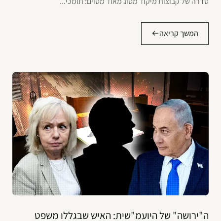
סדרה של קבוצות מיקוד מסוג מאוד מסוים: תומכי...
המשך קריאה
ה"ירושה" של היועמ"שית: האיש שבגללו משפט