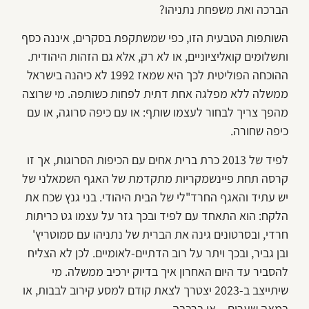
הברכה ואת משפחת נתניהו?
השותפות הטבעית הזו, כפי שמשתקפת בסקרים, איננה כסף
ותשלומים קואליציוניים, או לא רק, אלא גם הזהות היהודית.
ההוכחה הפוליטית לכך היא שמאז 1992 לא כיהנה בישראל
ממשלה ללא מפלגה אחת דתית לפחות כשותפה. מי שרוצה
מהפך צריך לבחור לעצמו שותף: או עם כיפה סרוגה, או עם
כיפה שחורה.
לפיד של 2013 כרת ברית אחים עם הכיפות הסרוגות, אך זו
קרסה תחת פיינשמקריות מתקדמת של האגף השמאלני של
יש עתיד והאגף החרד"לי של הבית היהודי. בני גנץ שכח את
הלקח: הוא התאחד עם לפיד ובכך גזר על עצמו גט כריתות
חרדי, ובסרטונים גינה את הברית של נתניהו עם סמוטריץ'
ובן גביר, ובכך ויתר על רוב הדתיים-לאומיים. לכן לא הצליח
להסביר עד היום האחרון איך בדיוק ירכיב ממשלה. מי
שיתייצב ב-2023 יצטרך לצאת קודם למסע קירוב לבבות, או
במאה שערים – או ברבבה.