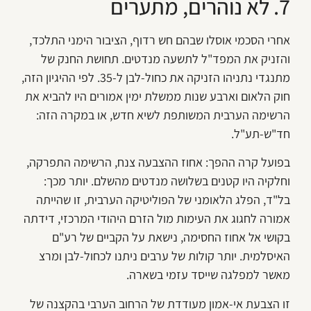
7. לא נוהרים, מתערים
אחרי הסכמי אוסלו שבהם חש רדוף, הציבור הימני התלכד,
והזניק את המפד"ל לתשעה מנדטים. תחושת החנק של
מתנגדי נתניהו הזניקה את כחול-לבן ל-35. לפי ההיגיון הזה,
חוק הלאום וארבע שנות ממשלת ימין אמורים היו להביא את
הרשימה הערבית המשותפת לשיא חדש, או במקרה הזה:
חד"ש-תע"ל.
בפועל קרה ההפך: אחוז ההצבעה צנח, הרשימה התפרקה,
וחלקיה היו קטנים בשלושה מנדטים מהשלם. יותר מכך:
בל"ד, הפלג הלאומני של הפוליטיקה הערבית, זו שהייתה
אמורה לחגוג את העימות מול הזרם היהודי המרכזי, דידתה
בקושי אל אחוז החסימה, נישאת על הקביים של רע"ם
האיסלמית. יותר קולות של ערבים ניתנו לכחול-לבן ומרצ
מאשר למפלגה שייסד עזמי בשארה.
זו הצבעת אי-אמון מעודדת של הרחוב הערבי בהקצנה של