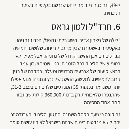
ל-49, וזה כבר די דומה ליחס שנרשם בקלפיות בשיטה
הנוכחית.
6. חרד"ל ולמון גראס
"לילה של ניצחון אדיר, הישג בלתי נתפס", הכריז נתניהו
באקסטזה באשמורת שבין מדגם לזריחה. שלושים וחמישה
מנדטים הם אכן ההישג הגדול של נתניהו, אבל אפילו לא
בטופ-5 של הליכוד בכל הזמנים. בגין, שמיר ושרון עמדו
בראש סיעות של ארבעים מנדטים ומעלה, במקרה של בגין –
קרוב לחמישים. למעשה, ההישג של גנץ ונתניהו צנוע אפילו
יותר משנראה בכנסת: 35 המנדטים שלהם הם בעצם 31-2,
שהתנפחו מלאכותית רק בזכות 360,000 קולות שבוזבזו
תחת אחוז החסימה.
זה קורה כי טעם הקהל השתנה והתגוון. הליכוד והעבודה זכו
יחד ל-85 מנדטים בימים שבהם בישראל לא היו עושים סופר