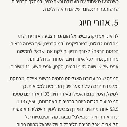
כשנמנעו מאיחוד עם העבודה וכשהצהירו במהלך הבחירות
שהשותפה הראשונה שלהם תהיה הליכוד.
5. אזורי חיוג
לו היינו אמריקה, ובישראל הונהגה הצבעה אזורית ושתי
מפלגות גדולות, רפובליקנית ודמוקרטית, איך הייתה נראית
הכנסת הבאה? לצורך הדיון, חילקנו את ישראל לחמישה
מחוזות, אחד לכל איזור חיוג. המחוז הגדול ביותר,
אפס-שלוש, שווה 32 מנדטים; הקטן, אפס-תשע, 11 מושבים.
המפה שיצר עבורנו האנליסט נחמיה גרשוני-איילהו מרתקת,
ומלמדת הרבה על הפער שבין התדמית למציאות. כך
למשל, הימין מנצח אפילו באיזור חיוג 03, האזור עם מספר
המצביעים הגבוה ביותר בבחירות האחרונות, 1,137,560.
53.5 אחוז מתושבי גוש דן הצביעו לימין. האשליה האופטית
שזה איזור חיוג "שמאלני" נובעת מהדומיננטיות של
תל-אביב. אבל הבירה הליברלית של ישראל מהווה פחות