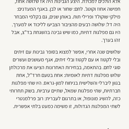
אלא הולכים למכולת. היצע הגבינות היה אז שלושה אחוז,
חמישה אחוז וקוטג'. לחם: שחור או לבן. באגף המעדנים:
מילקי שוקולד ופרילי תות. באותן שנים, גם בקלפי המבחר
היה דל: שלושה רבעים מהציבור הצביעו לליכוד או למערך.
היו גם מפלגות דתיות, כמו שיש גבינה בהשגחת בד"צ, אבל
זהו בערך.
שלושים שנה אחרי, אפשר למצוא בסופר גבינות עם זיתים
ובלי לקטוז או עם לקטוז ובלי זיתים, אגף מעושנים ועשרים
סוגי לחם. בהתאמה, בבחירות האחרונות הציעו את מרכולתן
שלוש מפלגות דתיות לאומיות: אחת בטעם חרד"ל, אחת
בגוון ליברלי והשלישית בניחוח למון-גראס. היו שתי מפלגות
חברתיות, שתי מפלגות שמאל, שתיים ערביות. בשוק תחרותי
כזה, להשיג מונופול, או בתרגום לעברית: רוב פרלמנטרי
לשתי המפלגות הגדולות, זו משימה כמעט בלתי אפשרית.