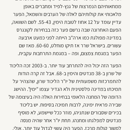
ממחאותיהם הנמרצות של גנץ-לפיד ומחברים באופן
מלאכותי את קולותיהם לאלה של הערבים והשמאל, הפער
עדיין עומד על 12 אחוז לטובת הימין, 55-43. לשם השוואה,
הפעם האחרונה שבה נרשם פער כזה בבחירות לקונגרס
במדינה מפולגת כמו ארה"ב הייתה לפני כמעט ארבעה
עשורים. בישראל שרר אז תיקו מוחלט, 60-60. מאז שם
הפער במגמת צמצום, ופה – במגמת התרחבות עקבית.
הפער הזה יכול היה להתרחב עוד יותר. ב-2003 זכה הליכוד
של שרון ב-38 מנדטים והימין ב-68. אבל זה קרה הודות
להתמרכזות משמעותית של יו"ר הליכוד שרון, שהצהיר על
תמיכתו במדינה פלסטינית ולא הגדיר עצמו "ימין". ההישג
הדומה של המחנה הלאומי בבחירות האלה היה בעיצומה של
שבירה פראית ימינה, לרבות תמיכה בסיפוח. יש בליכוד
בכירים שסבורים שנתניהו, מוזר ככל שיישמע, לא מוסיף
מנדטים למפלגתו ומחנהו. תחת יו"ר אחר שהיה מנסה
למשוך קולות מרכז, הפער היה עשוי לגדול עוד יותר. אולי.