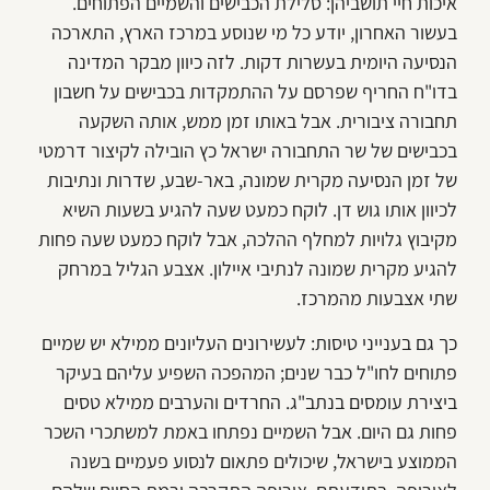
איכות חיי תושביהן: סלילת הכבישים והשמיים הפתוחים.
בעשור האחרון, יודע כל מי שנוסע במרכז הארץ, התארכה
הנסיעה היומית בעשרות דקות. לזה כיוון מבקר המדינה
בדו"ח החריף שפרסם על ההתמקדות בכבישים על חשבון
תחבורה ציבורית. אבל באותו זמן ממש, אותה השקעה
בכבישים של שר התחבורה ישראל כץ הובילה לקיצור דרמטי
של זמן הנסיעה מקרית שמונה, באר-שבע, שדרות ונתיבות
לכיוון אותו גוש דן. לוקח כמעט שעה להגיע בשעות השיא
מקיבוץ גלויות למחלף ההלכה, אבל לוקח כמעט שעה פחות
להגיע מקרית שמונה לנתיבי איילון. אצבע הגליל במרחק
שתי אצבעות מהמרכז.
כך גם בענייני טיסות: לעשירונים העליונים ממילא יש שמיים
פתוחים לחו"ל כבר שנים; המהפכה השפיע עליהם בעיקר
ביצירת עומסים בנתב"ג. החרדים והערבים ממילא טסים
פחות גם היום. אבל השמיים נפתחו באמת למשתכרי השכר
הממוצע בישראל, שיכולים פתאום לנסוע פעמיים בשנה