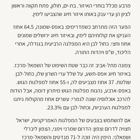
מרבע מכלל בוחרי האיזור. בת-ים, חולון, פתח תקווה וראשון
לציון הן ערי ענק באותו איזור חיוג שהצביעו לימין.
הפער הזה מתרחב כשמדרימים: באפס-שמונה, 64.5 אחוז
העניקו את קולותיהם לימין, ובאיזור חיוג ירושלים שמונים
אחוז וחצי. כחול לבן היא המפלגה הרביעית בגודלה, אחרי
הליכוד, ש"ס ויהדות התורה.
צפונה מתל-אביב זה כבר שטח השיפוט של השמאל-מרכז.
באיזור חיוג אפס-תשע, על שלל ערי השרון שלו, כחול-לבן
שולטת. 37 אחוז מצביעים לה, ו-55 אחוז למפלגות הגוש.
באפס-ארבע, נהנות מפלגות הגוש מיתרון דומה, אבל הודות
להרכב אוכלוסיה שונה לגמרי: עשרים אחוז מהקולות ניתנו
למפלגות הערביות, וכחול-לבן עם 23.3%.
אם להשתמש בצבעים של המפלגות האמריקניות, ישראל
חצויה לדרום וצפון: הדרום שמרני וימני, הצפון ליברלי
ושמאלני. הימין היה זוכה ל-71 מנדטים והשמאל-מרכז