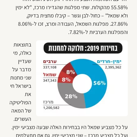
55.58% מהקולות. שתי מפלגות שהגדירו מרכז, "לא ימין
ולא שמאל" – כחול-לבן וגשר – קיבלו מחצית בדיוק,
27.86%. מפלגות השמאל, העבודה ומרצ, זכו ל-8.06%
והמפלגות הערביות ל-7.82%.
בתוצאות
כאלה, מי
שעדיין
מדבר על
שני מחנות
בישראל חי
את
הפוליטיקה
של המאה
העשרים.
על כל מצביע שמאל היו בבחירות האלה שבעה מצביעי ימין.
ועל כל מצביע מרכז – שני מצביעי ימין. גם אם מתעלמים