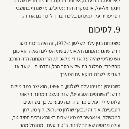
לאירופה. בתודעתם, אירופה התקרבה ורמת החיים שלהם
זינקה אל-על, או במקרה הזה: איזיג'ט. מי שנוזף בתושבי
הפריפריה על תמיכתם בליכוד צריך לזכור גם את זה.
9. לסיכום
כשמנחם בגין עלה לשלטון ב-1977, זה היה בזכות ביטוי
חדש שהגה: המחנה הלאומי. בשתי המילים האלה הוא כונן
גוש פוליטי שהיה עד אז די מלאכותי. הרי המחנה הזה הורכב
מהליכוד, מפלגה בת שלוש בסך הכל, והדתיים – שעד אז
העדיפו לשבת דווקא עם המערך.
כשבנימין נתניהו עלה לשלטון, ב-1996, הוא יצר צמד מילים
חדש: "השותפים הטבעיים", שזה בעצם המחנה הלאומי
פלוס מיליון עולים מרוסיה. מה טבעי כל כך בשותפים
הטבעיים? איך זה שבאף שולחן מישראל, חוץ משולחן
הממשלה, אי אפשר למצוא יושבים בצוותא ובכיף חסיד גור,
עולה מרוסיה שאוהב לקנות ב"טיב טעם", מתנחל מהר