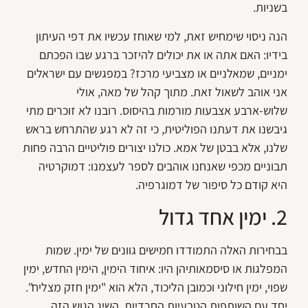
בשניות.
הנה ניסוי שימחיש זאת, למי שאוחז עכשיו את דפי העיתון
בידיו: האם אתה או את יכולים להיזכר ברגע שבו הפכתם
ימניים, שמאלניים או מצביעי מרכז? במפגשים עם ישראלים
אני אוהב לשאול זאת. מתוך קהל של מאה, אולי
שלוש-ארבע אצבעות מורמות בהיסוס. רובנו לא זוכרים מתי
גיבשנו את דעתנו הפוליטית, כי זה לא רגע שהתרחש בראש
שלנו, אלא בבטן של אמא. כולנו יצורים פוליטיים הרבה פחות
תבוניים מכפי שאנחנו אוהבים לספר לעצמנו: דמוקרטיה
היא קודם כל סיפור של דמוגרפיה.
2. ימין אחד גדול
בבחירות האלה התמודדו חמישים גוונים של ימין. שמות
המפלגות או סיסמאותיהן היו: איחוד הימין, הימין החדש, ימין
שפוי, ימין חילוני וכמובן הליכוד, הלא הוא "ימין חזק מצליח".
יחד עם השותפות הטבעיות החרדיות, השיג הגוש הזה