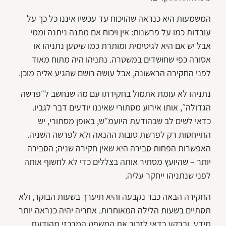
המשמעות היא כנראה שהויכוח עד עכשיו איננו כל כך על
עובדות כמו על פרשנות: אין ויכוח אם מתנה ניתנה וממי
אבל יש אם היא לגיטימית ומותרת כמו שיטען נתניהו או
אסורה כפי שחושדים במשטרה. נתניהו היה מתוח מאוד
לפני החקירה הראשונה, אבל עושה רושם שהגיע אליה מוכן.
נתניהו לא עומת אתמול בחקירתו עם מה שנחשב ל״פרשה
הגדולה״, אותו אירוע מסתורי שאיננו יודעים דבר לגביו.
כדאי לשים לב שבהודעת היועמ״ש, באופן מסתורי, יש
התייחסות רק לפרשת טובות ההנאה ולא לפרשה השניה.
האפשרות הפחות סבירה היא שאין חקירה שניה; הסבירה
יותר – שהיועץ מסתיר אותה בצללים כדי לא לחשוף אותה
לפני שנתניהו ייחקר עליה.
החקירה הבאה כבר נקבעה והיא תיערך בשעות הבוקר, ולא
תסתיים בשעות הלילה המאוחרות. אחריה יהיה כנראה יותר
מידע. וברקע כדאי לזכור את המשפט המרכזי מהודעת