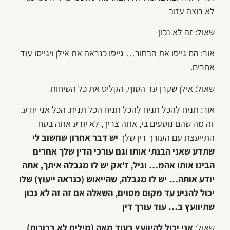
לא רוצה עזוב
שאול: זה לא נכון
אור: הם גייסו את הבחור… גייסו כנראה את אילן ויגייסו עוד
אחרים.
שאול: אילן שקרן עד הסוף, הקליט את כל השיחות
אור: תניח להכל תניח להכל תניח הכל תניח, הכל אני יודע.
זה מה שהם נוטעים בי, אתה צריך, לא יודע אתה בטח
התייעצת עם העורך דין שלך
יש דבר אחרון שחשוב לי
שתדע שאני הבנתי אותו וגם עורכי הדין שלך אחרים
הבינו אותו אהמ… וגיל, ז'אק יש לו מגבלה איתך, אתה
יודע אותה… יש לו מגבלה, שהייאוש (כנראה ייעוץ) שלו
יכול להגיע עד מקום מסוים, השאלה אם זה זה לא נכון
שתיוועץ ב… עוד עורך דין
שאול:
אני יכול להיוועץ בעוד מאה (מילים לא ברורות)