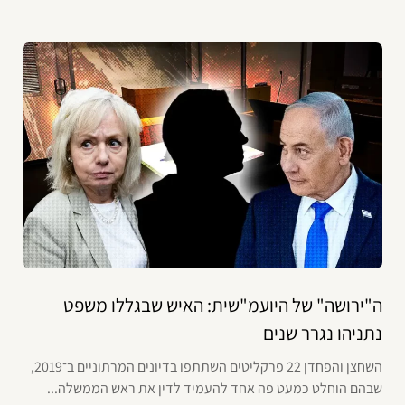
ה"ירושה" של היועמ"שית: האיש שבגללו משפט
נתניהו נגרר שנים
השחצן והפחדן 22 פרקליטים השתתפו בדיונים המרתוניים ב־2019,
שבהם הוחלט כמעט פה אחד להעמיד לדין את ראש הממשלה...