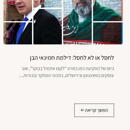
לחסל או לא לחסל: דילמת חמינאי הבן
ביום של הפקיעה כמו בסרט "לקום אתמול בבוקר", שוב
עוסקים בוושינגטון ובירושלים, במכוני המחקר ובבורות,...
המשך קריאה