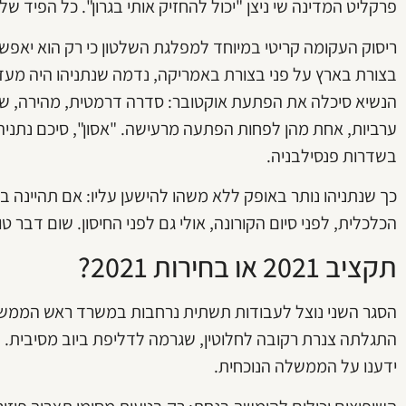
פרקליט המדינה שי ניצן "יכול להחזיק אותי בגרון". כל הפיד של
ריסוק העקומה קריטי במיוחד למפלגת השלטון כי רק הוא יאפשר
בצורת בארץ על פני בצורת באמריקה, נדמה שנתניהו היה מעד
הנשיא סיכלה את הפתעת אוקטובר: סדרה דרמטית, מהירה, של 
ערביות, אחת מהן לפחות הפתעה מרעישה. "אסון", סיכם נתני
בשדרות פנסילבניה.
כך שנתניהו נותר באופק ללא משהו להישען עליו: אם תהיינה 
הכלכלית, לפני סיום הקורונה, אולי גם לפני החיסון. שום דבר טו
תקציב 2021 או בחירות 2021?
הסגר השני נוצל לעבודות תשתית נרחבות במשרד ראש הממש
התגלתה צנרת רקובה לחלוטין, שגרמה לדליפת ביוב מסיבית. דל
ידענו על הממשלה הנוכחית.