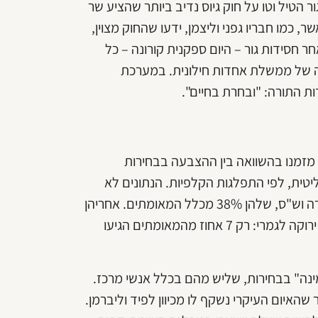
הטיל וטו על חוק גיוס נדיב ביותר שהציע שר
, כמו חבריו גפני וליצמן, ידעו שהחוק מצוין,
 חסידות גור – היום ספקנית קורונה – כל
ה של ממשלת אחדות חילונית. במערכת
ות התורה: "ובחרת בחיים".
ר מזמנו בהשוואה בין ההצבעה בבחירות
יטית, לפי התפלגות הקלפיות. הנתונים לא
מפתיעים אבל עדיין מאלפים: בראש הטבלה כמובן יהדות התורה וש"ס, שלהן 38% מכלל המאומתים. אחריהן
הרשימה המשותפת, ימינה והליכוד עם כעשרה אחוז. כחול לבן ירוקה לגמרי: רק 7 אחוז מהמאומתים הגיעו
ינה" בבחירות, שליש מהם בכלל אנשי מרכז.
האיום העיקרי נשקף לו מכיוון לפיד וליברמן.