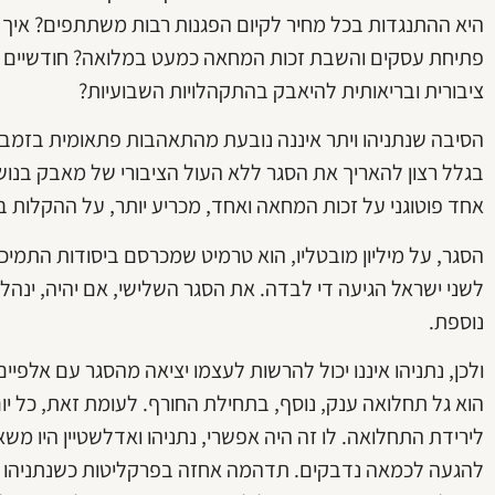
היא ההתנגדות בכל מחיר לקיום הפגנות רבות משתתפים? איך ה
פתיחת עסקים והשבת זכות המחאה כמעט במלואה? חודשיים ש
ציבורית ובריאותית להיאבק בהתקהלויות השבועיות?
הסיבה שנתניהו ויתר איננה נובעת מהתאהבות פתאומית בזמבו
בגלל רצון להאריך את הסגר ללא העול הציבורי של מאבק בנושא
אחד פוטוגני על זכות המחאה ואחד, מכריע יותר, על ההקלות 
הסגר, על מיליון מובטליו, הוא טרמיט שמכרסם ביסודות התמיכה
לשני ישראל הגיעה די לבדה. את הסגר השלישי, אם יהיה, ינ
נוספת.
ולכן, נתניהו איננו יכול להרשות לעצמו יציאה מהסגר עם אלפי
הוא גל תחלואה ענק, נוסף, בתחילת החורף. לעומת זאת, כל יום
לירידת התחלואה. לו זה היה אפשרי, נתניהו ואדלשטיין היו מש
להגעה לכמאה נדבקים. תדהמה אחזה בפרקליטות כשנתניהו ל