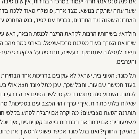
אם סנטימנט אנטי חרדי יעמוד במרכז הבחירות, אין שום סיבה
שעד עתה שותקת בנושא. מצד אחד, פופולרי מאוד ללכת בדרכי
האחרונה שפנה נגד החרדים, בברית עם לפיד, בנט התחרט על כ
חולדאי: בשיחותיו הרבות לקראת הריצה לכנסת הבאה, ראש עירי
שיחו את הצורך בעוד מפלגת מרכז-שמאל. באוזני כמה מהם ה
תיאור למפלגה שתתמקד בעשייה, תתבסס על אלקטורט ממרכז
והערבים.
תל מונד: המוני בית ישראל לא עוקבים בדריכות אחר הבחירו
בעוד חמישה שבועות. וחבל שכך, שכן מתל מונד תצא אולי בש
לכנסת. השבוע פנה מתמודד מקומי לשר הפנים אריה דרעי בד
שאלות בלתי פתורות: איך ייערך זיהוי המצביעים במסיכות? מה 
תותרנה הסעת מצביעים? מה יקרה אם יתגלה לפתע בקלפי חו
משמעותית: אם ידחה את הבחירות ביישוב קטן יחסית, איך יוכל
בהמשך החורף? ואם בתל מונד אפשר פשוט להמשיך את כהונת