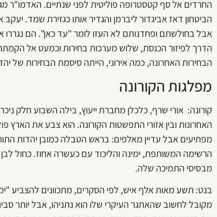
החרדים אל סף קטסטרופה פוליטית לפני שנתיים. האדמו"ר מגור 
הביטחון דאז אביגדור ליברמן והגדיר אותו כגזירת שמד. יעקב אשר
אבל בחולשתם ופחדנותם לא העזו לומר "עד כאן". הם נגררו אחר
הדרך לפיזור הכנסת, שלוש מערכות בחירות וכמעט אל הקמת
הבחירות האחרונה, כמה אירוני, הייתה סיסמת הבחירות של יהד
מפלגות הקורונה
קורונה: אורי שרף, כלכלן מחברת ייעוץ, בילה השבוע חלק ניכ
האחרונות ובין אזורי התפשטות הקורונה. הוא צבע את הארץ פול
מבסיסי התמיכה שלה.
בנט: תשע מאות אלף איש, לפי הסקרים, מתכוונים להצביע "ימ
מקובל לחשוב שהאתגר העיקרי שלו הוא נתניהו, אבל יותר סביר ש