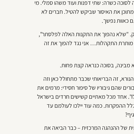
ה לסוכה כשרה: שתי דפנות ועוד משהו סמלי. מי
קמת סוכות "רק" של 51 אחוז, מרוקן מתוכן את האיסור שביקש להטיל. חברים לא
ם כאוות נפשך.
ק. "שלא נהפוך את התקנות האלה לפלסתר",
 מצב חירום. 51 אחוז דפנות ואז מותרת התקהלות… אני נגד להפוך את זה
א מבינה, בסוכה כנראה קצת פחות.
ורא, זה הבריאותי שכבר מתחולל כאן וזה
רים שהם גיבוריו של סיפור חסידי: מרמים את
ו". אחד מכל מאתיים קשישים חרדים בישראל
לל ההפקרות. כמה עוד יילכו לעולמם עד
גיף?
אית של ההנהגה המרכזית – כבר הביאה את