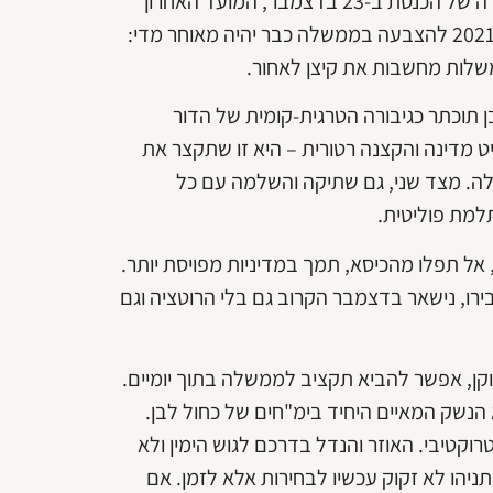
השיפוצים יכולים להימשך בנחת: רק בטעות מסומן תאריך פיזורה של הכנסת ב-23 בדצמבר, המועד האחרון
לאישור התקציב. אם בעוד שבוע, גג שבועיים, לא יובא תקציב 2021 להצבעה בממשלה כבר יהיה מאוחר מדי:
שלות מחשבות את קיצן לאחור.
 תוכתר כגיבורה הטרגית-קומית של הדור
ט מדינה והקצנה רטורית – היא זו שתקצר את
לה. מצד שני, גם שתיקה והשלמה עם כל
למת פוליטית.
אל תפלו מהכיסא, תמך במדיניות מפויסת יותר.
סבירו, נישאר בדצמבר הקרוב גם בלי הרוטציה וגם
קן, אפשר להביא תקציב לממשלה בתוך יומיים.
 הנשק המאיים היחיד בימ"חים של כחול לבן.
וקטיבי. האוזר והנדל בדרכם לגוש הימין ולא
תניהו לא זקוק עכשיו לבחירות אלא לזמן. אם