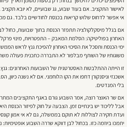
אי אפשר לדחוס שלוש קריאות בכנסת לחודשיים בלבד. גם ממ
אם בגלל מיסקלקולציה תתפזר הכנסת בתוך שבועות, כחול לבן
האחרון בפוליטיקה: הסלמת המאבק – התפטרויות, מינוי פרקלי
ימי הכנסת ותסכל את הסיכוי האחרון להפיכת גנץ לראש הממש
משוגותיו של השותף מבלפור לא התבררה כתכנית פעולה משת
זו הייתה ההתלבטות האסטרטגית של השבועות האחרונים: גנץ, 
אשכנזי וניסנקורן דחפו את הקו הלוחמני. אם לא נשנה כיוון, ה
בלי המנדטים.
אם שר האוצר רוצה, אמר השבוע גורם באגף התקציבים המתרו
אבל לליכוד יש בינתיים זמן. הצבעה על חוק לפיזור הכנסת היא
ועדת חקירה לצוללות לא תוקם בממשלה, גם לא אי אמון קונסטר
יתמכו ביוזמה כזו. בכחול לבן דווקא שררה השבוע אופטימיות: נ