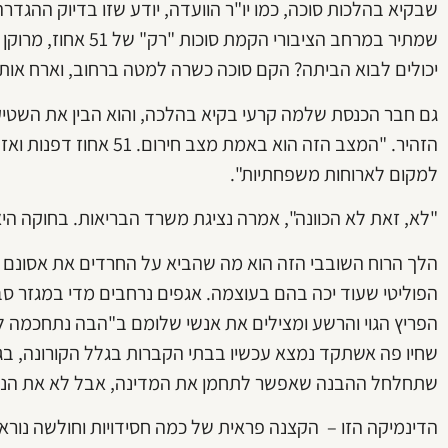
שבקיא בהלכות סוכה, כמו יו"ר הוועדה, יודע שזו בדיוק ההגדר
שמתיר במרחב הציבורי ה
יכולים לבוא הביתה? הקם סוכה כשרה למטה ברחוב, וארח אות
גם חבר הכנסת שלמה קרעי בקיא בהלכה, והוא הבין את השטי
הזהיר. "המצב הזה הוא באמת
למקום לארוחות משפחתיות".
"לא, זאת לא הכוונה", אמרה נציגת משרד הבריאות. בחוקה הי
הלך הרוח השובבי הזה הוא מה שהביא על החרדים את אסונם הנ
הפוליטי שעוד יכה בהם בעוצמה. אגפים נרחבים מדי במגזר סבו
הפריץ הגוי והרשע ומצילים את אנשי שלומם ב"הבה נתחכמה ל
שחיו פה אשתקד נמצא עכשיו בבתי הקברות בגלל הקורונה, בג
שתחלחל ההבנה שאפשר לתחמן את המדינה, אבל לא את הנ
הדינמיקה הזו – הקצנה פראית של כמה חסידויות וחולשה נור